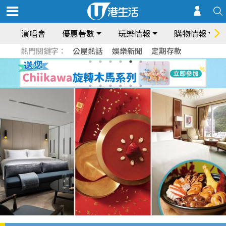
演唱會
優惠著數
玩樂情報
購物情報
熱門關鍵字：
公屋熱話
娛樂新聞
定期存款