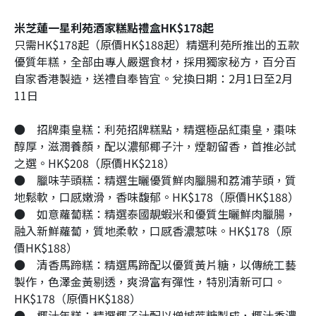
米芝蓮一星利苑酒家糕點禮盒HK$178起
只需HK$178起（原價HK$188起）精選利苑所推出的五款
優質年糕，全部由專人嚴選食材，採用獨家秘方，百分百
自家香港製造，送禮自奉皆宜。兌換日期：2月1日至2月
11日
●
招牌棗皇糕：利苑招牌糕點，精選極品紅棗皇，棗味
醇厚，滋潤養顏，配以濃郁椰子汁，煙韌留香，首推必試
之選。HK$208（原價HK$218）
●
臘味芋頭糕：精選生曬優質鮮肉臘腸和荔浦芋頭，質
地鬆軟，口感嫩滑，香味馥郁。HK$178（原價HK$188）
●
如意蘿蔔糕：精選泰國靚蝦米和優質生曬鮮肉臘腸，
融入新鮮蘿蔔，質地柔軟，口感香濃惹味。HK$178（原
價HK$188）
●
清香馬蹄糕：精選馬蹄配以優質黃片糖，以傳統工藝
製作，色澤金黃剔透，爽滑富有彈性，特別清新可口。
HK$178（原價HK$188）
●
椰汁年糕：精選椰子汁配以增城蔗糖製成，椰汁香濃