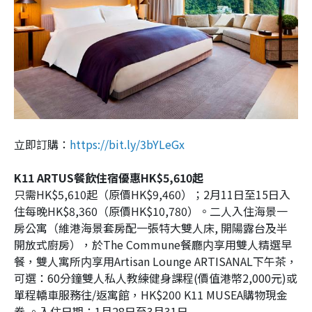
立即訂購：
https://bit.ly/3bYLeGx
K11 ARTUS餐飲住宿優惠HK$5,610起
只需HK$5,610起（原價HK$9,460）；2月11日至15日入
住每晚HK$8,360（原價HK$10,780）。二人入住海景一
房公寓（維港海景套房配一張特大雙人床, 開陽露台及半
開放式廚房），於The Commune餐廳内享用雙人精選早
餐，雙人寓所内享用Artisan Lounge ARTISANAL下午茶，
可選：60分鐘雙人私人教練健身課程(價值港幣2,000元)或
單程轎車服務往/返寓館，HK$200 K11 MUSEA購物現金
券 。入住日期：1月28日至3月31日