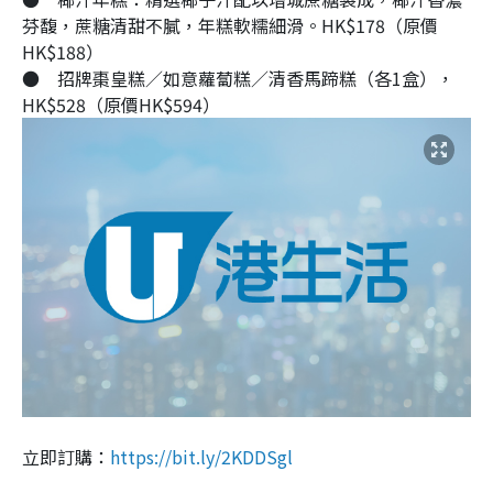
芬馥，蔗糖清甜不膩，年糕軟糯細滑。HK$178（原價
HK$188）
●
招牌棗皇糕／如意蘿蔔糕／清香馬蹄糕（各1盒），
HK$528（原價HK$594）
立即訂購：
https://bit.ly/2KDDSgl