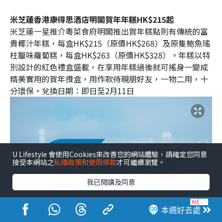
米芝蓮香港康得思酒店明閣賀年年糕HK$215起
米芝蓮一星推介粵菜食府明閣推出賀年糕點則有傳統的富
貴椰汁年糕，每盒HK$215（原價HK$268）及原隻鮑魚瑤
柱臘味蘿蔔糕，每盒HK$263（原價HK$328）。年糕以特
別設計的紅色禮盒盛載，在享用年糕過後就可搖身一變成
精美實用的賀年攢盒，用作款待親朋好友，一物二用，十
分環保。兌換日期：即日至2月11日
U Lifestyle 會使用Cookies來改善您的網站體驗，請確定您同意
接受本網站之
私隱政策和使用條款
才可繼續瀏覽。
我已閱讀及同意
本週好去處