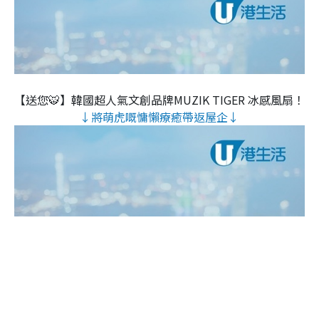
【送您🐯】韓國超人氣文創品牌MUZIK TIGER 冰感風扇！
↓將萌虎嘅慵懶療癒帶返屋企↓