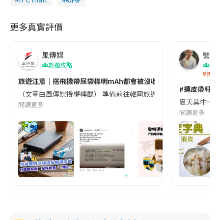
更多真實評價
風傳媒
營養教
旅遊攻略
生
香港
旅遊注意｜搭飛機帶尿袋標明mAh都會被沒收😱出發前切記檢查「1
#連皮帶籽都
（文章由風傳媒授權轉載） 準備前往韓國旅遊的民眾，近期要特別留
夏天其中一種時
閱讀更多
閱讀更多