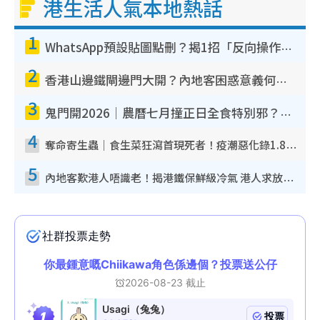
港生活人氣本地熱話
1
WhatsApp預設貼圖點刪？揭1招「反向操作」還原簡潔介面 附3步實測教學
2
香港山邊鐵閘邊門大開？內地客困惑意義何在！網民神回覆：呢種叫法理性防禦
3
鬼門開2026｜農曆七月撞正日全食特別邪？專家警告切忌做一事！揭4大禁忌+2招保平安
4
奪命寄生蟲｜食生菜狂瀉首現死者！疫潮惡化錄1.8萬宗病例 揭洗菜3大謬誤
5
內地客歎港人唔識老！揭港鐵保鮮級冷氣 港人求放過：咪投訴