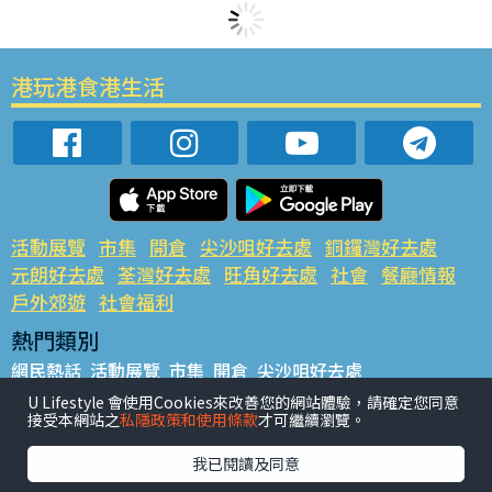
港玩港食港生活
活動展覽
市集
開倉
尖沙咀好去處
銅鑼灣好去處
元朗好去處
荃灣好去處
旺角好去處
社會
餐廳情報
戶外郊遊
社會福利
熱門類別
網民熱話
活動展覽
市集
開倉
尖沙咀好去處
銅鑼灣好去處
元朗好去處
荃灣好去處
旺角好去處
社會
U Lifestyle 會使用Cookies來改善您的網站體驗，請確定您同意
接受本網站之
私隱政策和使用條款
才可繼續瀏覽。
餐廳情報
戶外郊遊
熱門標籤
我已閱讀及同意
#UGO搵好去處
#人氣活動推介
#美食社群熱話