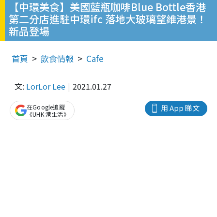
【中環美食】美國藍瓶咖啡Blue Bottle香港
第二分店進駐中環ifc 落地大玻璃望維港景！
新品登場
首頁
飲食情報
Cafe
文:
LorLor Lee
2021.01.27
在Google追蹤
用 App 睇文
《UHK 港生活》