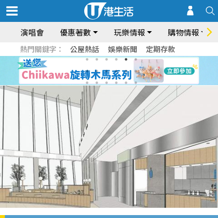
演唱會
優惠著數
玩樂情報
購物情報
熱門關鍵字：
公屋熱話
娛樂新聞
定期存款