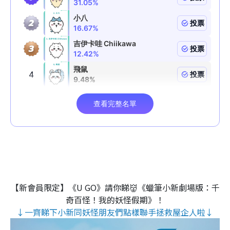
【新會員限定】《U GO》請你睇👹《蠟筆小新劇場版：千
奇百怪！我的妖怪假期》！
↓一齊睇下小新同妖怪朋友們點樣聯手拯救屋企人啦↓