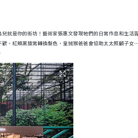
鳥兒就是你的街坊！藝術家張惠文發現牠們的日常作息和生活
不歡、紅頰黑猿常轉換髮色、皇狨猴爸爸會協助太太照顧子女
。