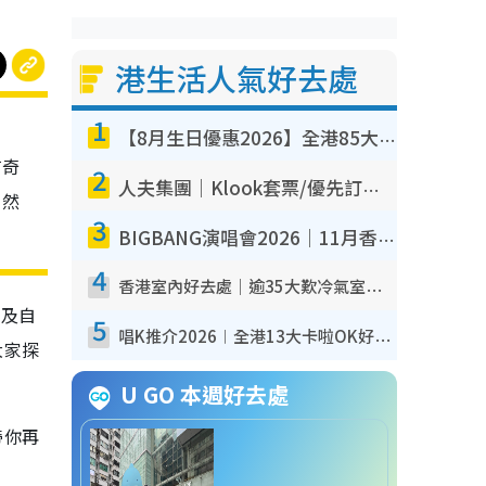
港生活人氣好去處
1
【8月生日優惠2026】全港85大食買玩著數攻略 自助餐/火鍋放題同行免費＋誠品/DONKI送現金券
有奇
2
人夫集團｜Klook套票/優先訂票/公開發售搶飛攻略！附票價.購票連結.場地座位表
自然
3
BIGBANG演唱會2026｜11月香港啟德開3場！實名制VIP申請、優先購票攻略
4
香港室內好去處｜逾35大歎冷氣室內好去處推介 室內活動免費避雨無懼落雨
像及自
5
唱K推介2026︱全港13大卡啦OK好去處！最平$36起 日文K都有！(附地址+收費詳情)
大家探
U GO 本週好去處
帶你再