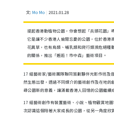
文:
Mo Mo
2021.01.28
提起香港動植物公園，你會想起「兵頭花園」
它是讓不少香港人偷閒忘憂的公園，位於香港
花異草，也有鳥類、哺乳類和爬行類瀕危絕種
的關係，推出「邂逅！市中森」藝術項目。
17
組藝術家
/
藝術團隊聯同
策劃夥伴
光影作坊及
然生態出發，透過不同媒介的藝術創作及在地的
尋公園新的意義，讓滿載香港人回憶的公園繼續
17
組藝術創作有裝置藝術、小說、植物觀賞地圖
次認識這個陪著大家成長的公園，從另一角度欣