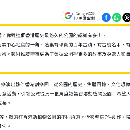
在Google追蹤
《UHK 港生活》
嗎？你對這個香港歷史最悠久的公園的認識有多少？
商業中心地段的一角。這裏有珍貴的百年古蹟，有古樹名木，
動物。藝術推廣辦事處為了發掘公園裡更多的故事及探索人和
音樂演出夥伴
香港創樂團，從公園的歷史、集體回憶、文化想
創意活動，引領公眾從另一個角度認識香港動植物公園。希望
成長。
等
，
散落
在香港動植物公園的不同角落
。
今次精選
7
件創作
，
賞它。