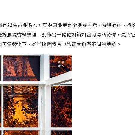
園有23棵古樹名木，其中兩棵更是全港最古老、最稀有的。攝
光線展現樹幹紋理，創作出一幅幅如詩如畫的浮凸影像，更將
同天氣變化下，從半透明膠片中欣賞大自然不同的美態。