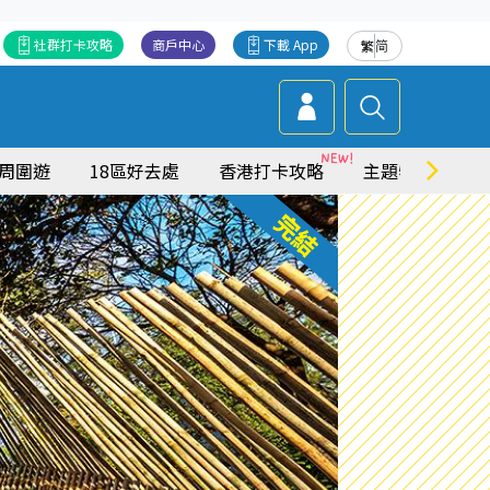
社群打卡攻略
商戶中心
下載 App
繁
简
周圍遊
18區好去處
香港打卡攻略
主題特集