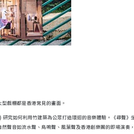
大型戲棚都是香港常見的畫面。
(即興項目) 研究如何利用竹建築為公眾打造環迴的音樂體驗。《尋聲》
自然聲音如流水聲、鳥鳴聲、風葉聲及香港創樂團的即場演奏