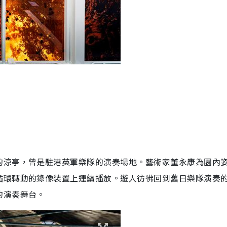
的涼亭，曾是駐港英軍樂隊的演奏場地。藝術家董永康為園內
循環轉動的錄像裝置上連續播放。遊人彷彿回到舊日樂隊演奏
的演奏舞台。