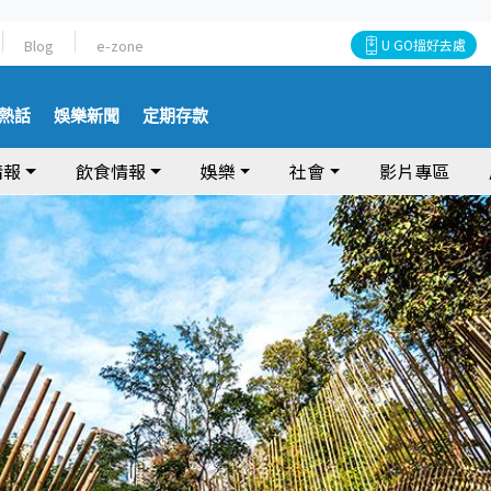
Blog
e-zone
U GO搵好去處
熱話
娛樂新聞
定期存款
情報
飲食情報
娛樂
社會
影片專區