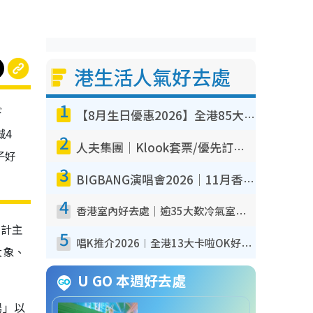
港生活人氣好去處
1
ド
【8月生日優惠2026】全港85大食買玩著數攻略 自助餐/火鍋放題同行免費＋誠品/DONKI送現金券
城4
2
人夫集團｜Klook套票/優先訂票/公開發售搶飛攻略！附票價.購票連結.場地座位表
子好
3
BIGBANG演唱會2026｜11月香港啟德開3場！實名制VIP申請、優先購票攻略
4
香港室內好去處｜逾35大歎冷氣室內好去處推介 室內活動免費避雨無懼落雨
設計主
5
唱K推介2026︱全港13大卡啦OK好去處！最平$36起 日文K都有！(附地址+收費詳情)
大象、
U GO 本週好去處
場」以