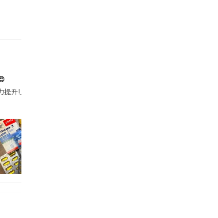

帶的行動電源機身已標示「10000mAh」，卻仍被要求當場丟棄，讓他
注力提升!｣ 長時間對住電腦､剪片寫稿,成日覺得眼睛乾澀､腦袋好似｢斷線｣｡試咗
好多鮮為人知嘅好處：減肥、消水腫、降血脂、美白養顏👇 冬瓜5大功效✨ 1️⃣ 利尿