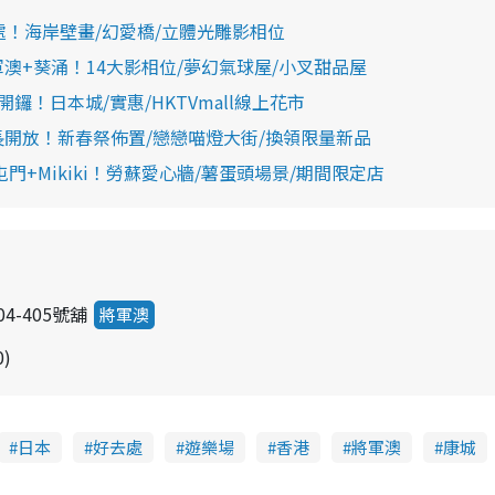
處！海岸壁畫/幻愛橋/立體光雕影相位
澳+葵涌！14大影相位/夢幻氣球屋/小叉甜品屋
鑼！日本城/實惠/HKTVmall線上花市
長開放！新春祭佈置/戀戀喵燈大街/換領限量新品
屯門+Mikiki！勞蘇愛心牆/薯蛋頭場景/期間限定店
4-405號舖
將軍澳
0)
日本
好去處
遊樂場
香港
將軍澳
康城