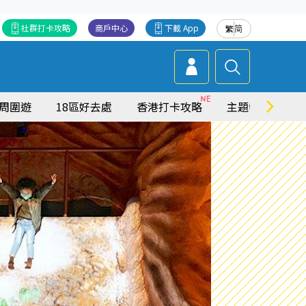
社群打卡攻略
商戶中心
下載 App
繁
简
周圍遊
18區好去處
香港打卡攻略
主題特集