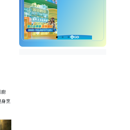
叫廚
親身烹