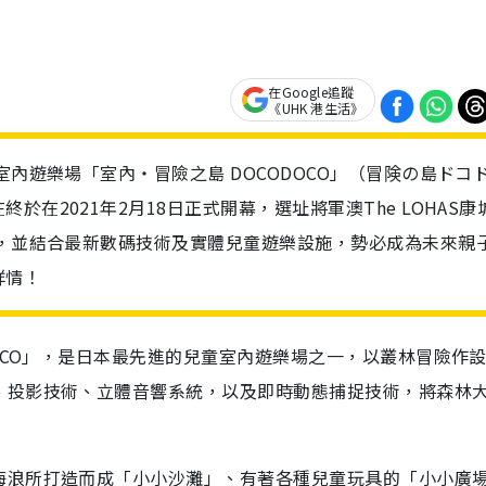
在Google追蹤
《UHK 港生活》
室內遊樂場「室內・冒險之島 DOCODOCO」（冒険の島ドコ
在2021年2月18日正式開幕，選址將軍澳The LOHAS康
域，並結合最新數碼技術及實體兒童遊樂設施，勢必成為未來親
詳情！
DOCO」，是日本最先進的兒童室內遊樂場之一，以叢林冒險作
、投影技術、立體⾳響系統，以及即時動態捕捉技術，將森林
海浪所打造而成「⼩⼩沙灘」、有著各種兒童玩具的「小小廣