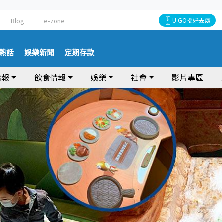
Blog
e-zone
U GO搵好去處
熱話
娛樂新聞
定期存款
情報
飲食情報
娛樂
社會
影片專區