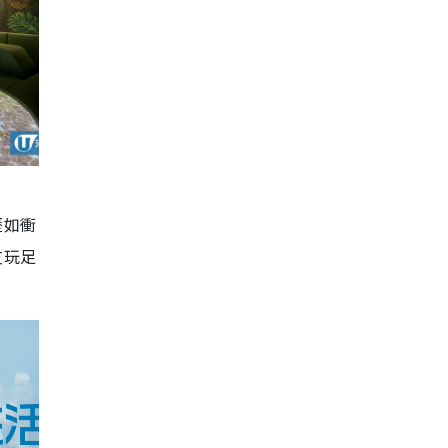
歷如衝
友玩足