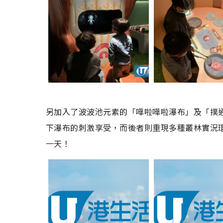
另加入了波波池元素的「嘩啦嘩啦瀑布」及「撲
下瀑布的刺激享受，而後者則重現多種叢林實況
一天！