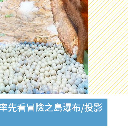
！率先看冒險之島瀑布/投影