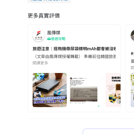
更多真實評價
風傳媒
旅遊攻略
旅遊注意｜搭飛機帶尿袋標明mAh都會被沒收😱出發前
（文章由風傳媒授權轉載） 準備前往韓國旅遊的民眾，
夏
閱讀更多