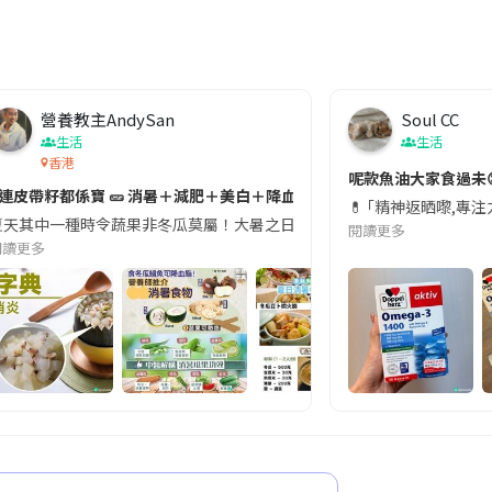
營養教主AndySan
Soul CC
生活
生活
香港
切記檢查「1標示」🚨
呢款魚油大家食過未
#連皮帶籽都係寶 🥒 消暑＋減肥＋美白＋降血脂
近期要特別留意隨身行李中的行動電源。一名旅客日前在機場安檢時，明明攜
💊 ｢精神返晒嚟,專
天其中一種時令蔬果非冬瓜莫屬！大暑之日，點都要飲碗冬瓜湯消暑解渴！除了解暑，冬瓜仲有
閱讀更多
閱讀更多