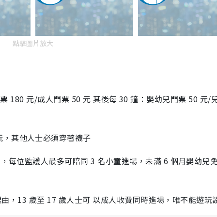
點擊圖片放大
 180 元/成⼈⾨票 50 元 其後每 30 鐘：嬰幼兒⾨票 50 元
玩，其他⼈⼠必須穿著襪⼦
，每位監護⼈最多可陪同 3 名⼩童進場，未滿 6 個⽉嬰幼兒
理由，13 歲⾄ 17 歲⼈⼠可 以成⼈收費同時進場，唯不能遊玩