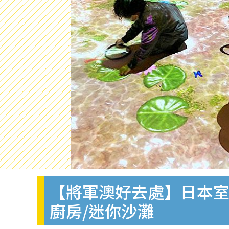
【將軍澳好去處】日本室
廚房/迷你沙灘