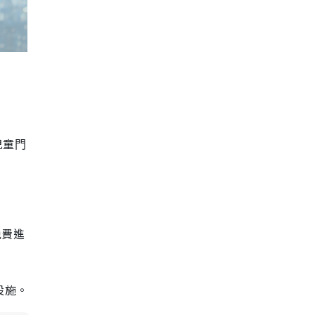
/兒童⾨
免費進
設施。