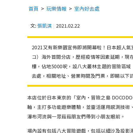
首頁
玩樂情報
室內好去處
文:
張凱淇
2021.02.22
2021又有新樂園宣佈即將開幕啦！日本超人氣
コ）海外首間分店，歷經疫情等因素延期，現在終於
樓，佔地5000呎，設八⼤叢林主題的冒險區
去處，相關地址、營業時間及門票，即睇以下
本店位於日本東京的「室內・冒險之島 DOCO
軸，主打多功能遊樂體驗，並靈活運用感測技術
瀑布河流與一眾菇菇朋友們帶到小朋友眼前。
場內設有包括八⼤冒險遊戲，包括以細沙及投影