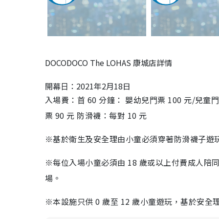
DOCODOCO The LOHAS 康城店詳情
開幕⽇：2021年2月18日
入場費：⾸ 60 分鐘： 嬰幼兒⾨票 100 元/兒童⾨票
票 90 元 防滑襪：每對 10 元
※基於衛⽣及安全理由⼩童必須穿著防滑襪⼦遊
※每位入場⼩童必須由 18 歲或以上付費成⼈陪同
場。
※本設施只供 0 歲⾄ 12 歲⼩童遊玩，基於安全