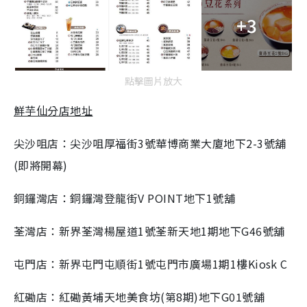
+3
點擊圖片放大
鮮芋仙分店地址
尖沙咀店：尖沙咀厚福街3號華博商業大廈地下2-3號舖
(即將開幕)
銅鑼灣店：銅鑼灣登龍街V POINT地下1號舖
荃灣店：新界荃灣楊屋道1號荃新天地1期地下G46號舖
屯門店：新界屯門屯順街1號屯門市廣場1期1樓Kiosk C
紅磡店：紅磡黃埔天地美食坊(第8期)地下G01號舖