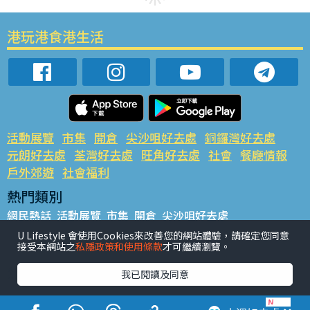
港玩港食港生活
活動展覽
市集
開倉
尖沙咀好去處
銅鑼灣好去處
元朗好去處
荃灣好去處
旺角好去處
社會
餐廳情報
戶外郊遊
社會福利
熱門類別
網民熱話
活動展覽
市集
開倉
尖沙咀好去處
銅鑼灣好去處
元朗好去處
荃灣好去處
旺角好去處
社會
U Lifestyle 會使用Cookies來改善您的網站體驗，請確定您同意
接受本網站之
私隱政策和使用條款
才可繼續瀏覽。
餐廳情報
戶外郊遊
熱門標籤
我已閱讀及同意
#UGO搵好去處
#人氣活動推介
#美食社群熱話
#親子玩樂好去處
#ULifestyle應用程式
#限時搶