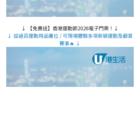
↓ 【免費送】香港運動節2026電子門票！↓
↓ 設過百運動用品攤位 / 可現場體驗多項新穎運動及觀賞
賽事🔥 ↓