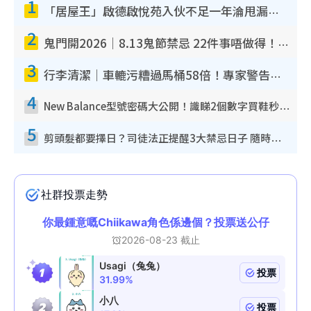
1
「居屋王」啟德啟悅苑入伙不足一年淪甩漏之王！插頭噴火花致大停電 多戶業主全屋家電報銷
2
鬼門開2026｜8.13鬼節禁忌 22件事唔做得！燒肉、刺身要少食？半夜勿吹口哨/打呢個電話
3
行李清潔｜車轆污糟過馬桶58倍！專家警告忌用酒精抹 教1招免污手除菌
4
New Balance型號密碼大公開！識睇2個數字買鞋秒知功能免中伏 附5大熱門鞋款
5
剪頭髮都要擇日？司徒法正提醒3大禁忌日子 隨時剪走財運！呢日剪髮恐「剪壽命」？