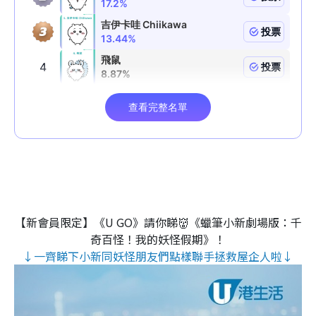
【新會員限定】《U GO》請你睇👹《蠟筆小新劇場版：千
奇百怪！我的妖怪假期》！
↓一齊睇下小新同妖怪朋友們點樣聯手拯救屋企人啦↓