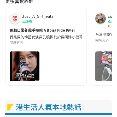
更多真實評價
Just_A_Girl_eats
co c
娛樂
吹
台灣
追劇日常🎬 殺手媽咪 A Bona Fide Killer
台灣地鐵宣
我最愛的韓國女演員孔曉振終於要回歸小螢幕啦!這次的劇本改編自同名
閱讀更多
閱讀更多
港生活人氣本地熱話