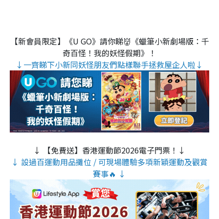
【新會員限定】《U GO》請你睇👹《蠟筆小新劇場版：千
奇百怪！我的妖怪假期》！
↓一齊睇下小新同妖怪朋友們點樣聯手拯救屋企人啦↓
↓ 【免費送】香港運動節2026電子門票！↓
↓ 設過百運動用品攤位 / 可現場體驗多項新穎運動及觀賞
賽事🔥 ↓