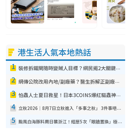
港生活人氣本地熱話
1
裝修拆鐵閘隨時變賊人目標？網民揭2大關鍵用途：裝新式等於白裝？附新舊鐵閘分別
2
網傳公院改用內地/副廠藥？醫生拆解正副廠分別 揭4類人換藥隨時出事
3
怕蟲人士夏日救星！日本3COINS爆紅驅蟲神器$45起 1招「全程免觸碰」輕鬆搞定小強
4
立秋2026｜8月7日立秋進入「多事之秋」 3件事唔做得！專家教6招開運 清枱頭／銀包納氣接好運
5
颱風白海豚料周日襲浙江！經歷5次「眼牆置換」極罕見 成登陸內地最長途颱風