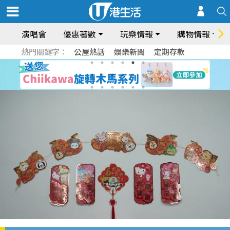
演唱會
優惠著數
玩樂情報
購物情報
熱門關鍵字：
公屋熱話
娛樂新聞
定期存款