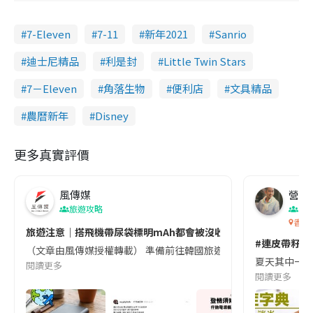
7-Eleven
7-11
新年2021
Sanrio
迪士尼精品
利是封
Little Twin Stars
7－Eleven
角落生物
便利店
文具精品
農曆新年
Disney
更多真實評價
風傳媒
營養教
旅遊攻略
生
香港
旅遊注意｜搭飛機帶尿袋標明mAh都會被沒收😱出發前切記檢查「1
#連皮帶籽都
（文章由風傳媒授權轉載） 準備前往韓國旅遊的民眾，近期要特別留
夏天其中一種時
閱讀更多
閱讀更多