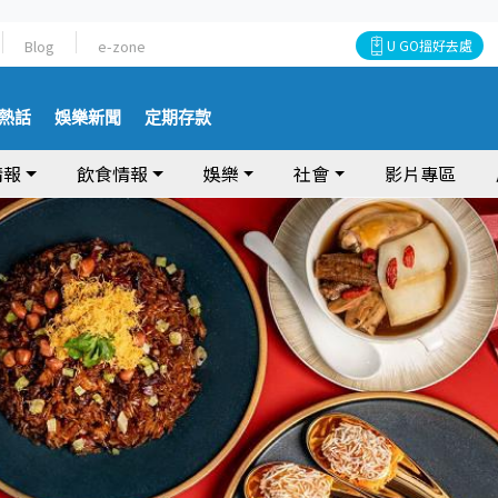
Blog
e-zone
U GO搵好去處
熱話
娛樂新聞
定期存款
情報
飲食情報
娛樂
社會
影片專區