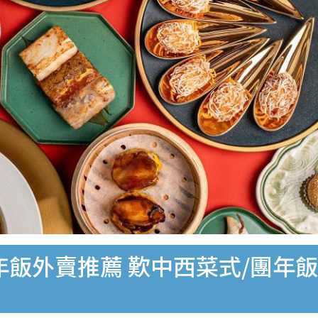
團年飯外賣推薦 歎中西菜式/團年