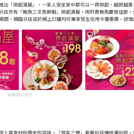
推出「撈起滿屋」，一家人安坐家中都可以一齊撈起，越撈越喜
分店亦有「鮑魚三文魚鮮蝦」撈起滿屋。用矜貴鮑魚慶賀佳節，
28日期間，親臨分店或於網上訂購均可專享恒生信用卡優惠價，詳情
點擊圖片放大
用上等食材所帶來的滋味。「賀年三寶」套餐包括傳統潮州翅，