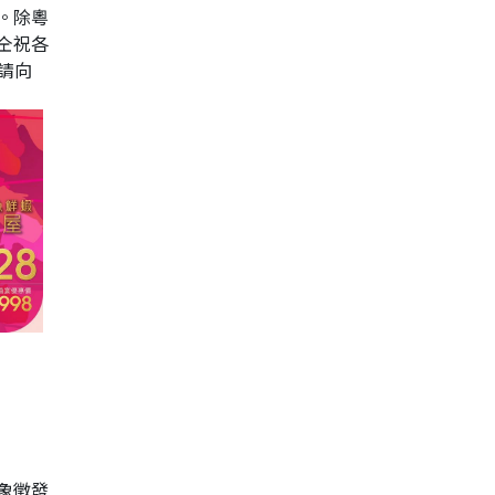
。除粵
仝祝各
請向
象徵發