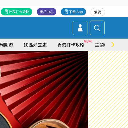
社群打卡攻略
商戶中心
下載 App
繁
简
周圍遊
18區好去處
香港打卡攻略
主題特集