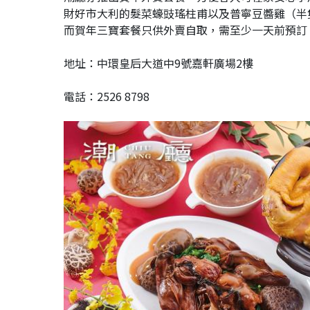
財好市大利的髮菜蠔豉瑤柱甫以及普寧豆醬雞（半隻）
而賀年三寶套餐只供外賣自取，需至少一天前預訂
地址：中環皇后大道中9號嘉軒廣場2樓
電話：2526 8798