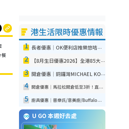
港生活限時優惠情報
1
套
長者優惠｜OK便利店推樂悠咭優惠！買麵包/牛奶/保健品拍卡即減
分餐
2
【8月生日優惠2026】全港85大食買玩著數攻略 自助餐/火鍋放題同行免費＋誠品/DONKI送現金券
3
開倉優惠｜銅鑼灣MICHAEL KORS開倉低至17折！直擊$500起買手袋/銀包/鞋款 必買經典Jet Set系列
4
開倉優惠｜馬拉松開倉低至3折！直擊$99起買adidas／New Balance／Puma鞋款 STANLEY保溫杯劈價至$119起
5
廚具優惠｜普樂氏/意美廚/Buffalo廚具低至3折！$89起買煎鍋／炒鑊／個人鍋 同場小家電激減至$99起
U GO 本週好去處