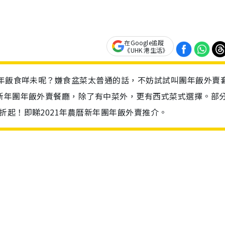
在Google追蹤
《UHK 港生活》
團年飯食咩未呢？嫌食盆菜太普通的話，不妨試試叫團年飯外賣
新年團年飯外賣餐廳，除了有中菜外，更有西式菜式選擇。部
折起！即睇2021年農曆新年團年飯外賣推介。