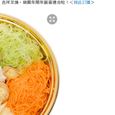
、吉祥叉燒，做團年開年飯最適合啦！＜
按此訂購
＞