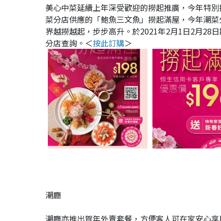
美心中菜延續上年深受歡迎的撈起推廣，今年特別
菜分店供應的「鮑魚三文魚」撈起滿屋，今年潮菜
界越撈越起，步步高升。於2021年2月1日2月
分店查詢。＜
按此訂購
＞
潮廳
潮廳亦推出賀年外賣套餐，方便客人可在家安心享