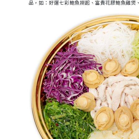
品，如：好運七彩鮑魚撈起、富貴花膠鮑魚雞煲