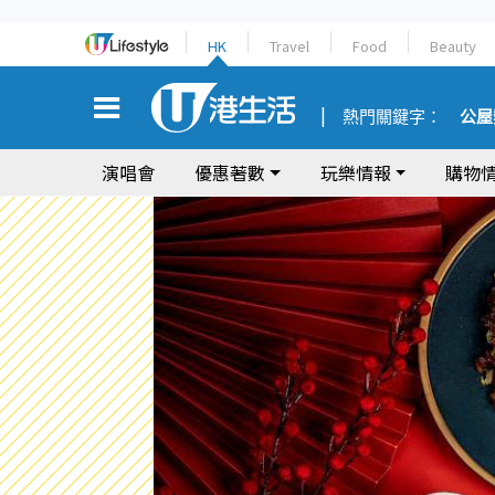
HK
Travel
Food
Beauty
熱門關鍵字：
公屋
演唱會
優惠著數
玩樂情報
購物