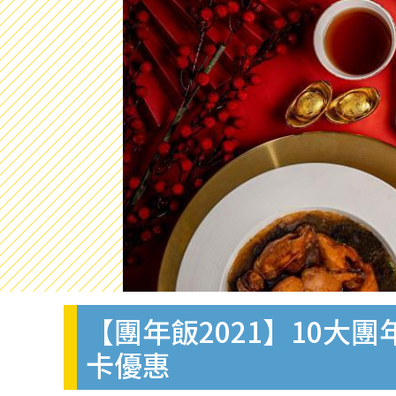
【團年飯2021】10大
卡優惠