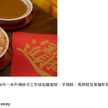
，製作一系列傳統手工年榚如蘿蔔糕、芋頭糕、馬蹄糕及黑糖年
oney