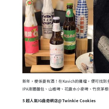
新年，梗係要有酒！在Kavich的攤檔，便可找
IPA液體麵包、山楂啤、花露水小麥啤、竹庶茅
5 超人氣IG曲奇網店@Twinkie Cookies