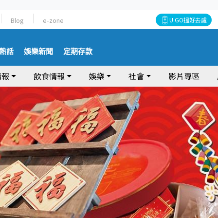
Blog
e-zone
U GO搵好去處
熱話
娛樂新聞
定期存款
情報
飲食情報
娛樂
社會
影片專區