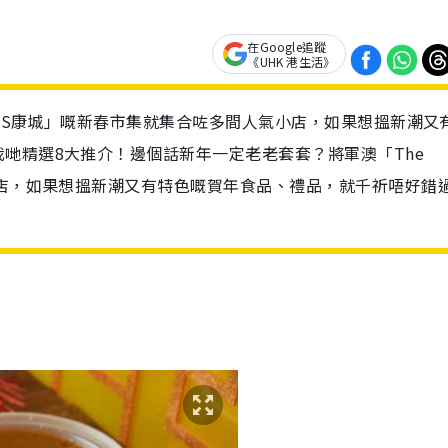
在Google追蹤
《UHK 港生活》
HAS康城」嘅新春市集就集合咗多間人氣小店，如果想搵新潮又
哋精選8大推介！邊個話新年一定老老套套？將軍澳「The
小店，如果想搵新潮又有特色嘅賀年食品、禮品，就千祈唔好錯