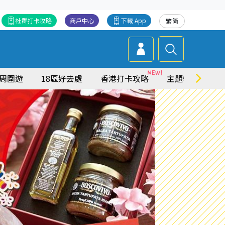
社群打卡攻略
商戶中心
下載 App
繁
简
周圍遊
18區好去處
香港打卡攻略
主題特集