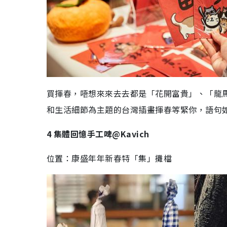
買揮春，唔想來來去去都是「花開富貴」、「龍馬
和生活細節為主題的台灣插畫揮春等緊你，語句
4 集體回憶手工啤@Kavich
位置：康盛年年新春特「集」攤檔