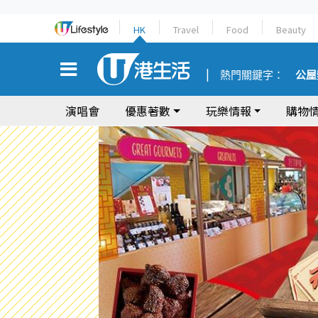
HK
Travel
Food
Beauty
熱門關鍵字：
公屋
演唱會
優惠著數
玩樂情報
購物