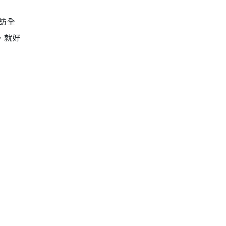
走訪全
，就好