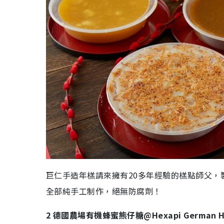
巨仁手造年榚請來擁有20多年經驗的榚點師父
全部純手工制作，絕無防腐劑！
2 德國農場有機蜂蜜熊仔糖@Hexapi German H