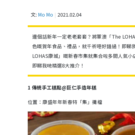
文:
Mo Mo
2021.02.04
邊個話新年一定老老套套？將軍澳「The LO
色嘅賀年食品、禮品，就千祈唔好錯過！即睇我
LOHAS康城」嘅新春市集就集合咗多間人氣
即睇我哋精選8大推介！
1 傳統手工榚點@巨仁手造年榚
位置：康盛年年新春特「集」攤檔