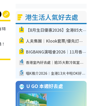
港生活人氣好去處
1
有特
【8月生日優惠2026】全港85大食買玩著數攻略 自助餐/火鍋放題同行免費＋誠品/DONKI送現金券
2
人夫集團｜Klook套票/優先訂票/公開發售搶飛攻略！附票價.購票連結.場地座位表
過！
3
BIGBANG演唱會2026｜11月香港啟德開3場！實名制VIP申請、優先購票攻略
4
香港室內好去處｜逾35大歎冷氣室內好去處推介 室內活動免費避雨無懼落雨
5
唱K推介2026︱全港13大卡啦OK好去處！最平$36起 日文K都有！(附地址+收費詳情)
U GO 本週好去處