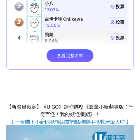
【新會員限定】《U GO》請你睇👹《蠟筆小新劇場版：千
奇百怪！我的妖怪假期》！
↓一齊睇下小新同妖怪朋友們點樣聯手拯救屋企人啦↓