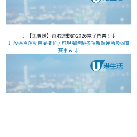
↓ 【免費送】香港運動節2026電子門票！↓
↓ 設過百運動用品攤位 / 可現場體驗多項新穎運動及觀賞
賽事🔥 ↓