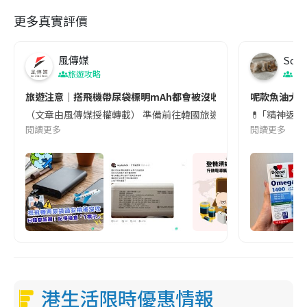
更多真實評價
風傳媒
Soul
旅遊攻略
生
旅遊注意｜搭飛機帶尿袋標明mAh都會被沒收😱出發前切記檢查「1
呢款魚油大家
（文章由風傳媒授權轉載） 準備前往韓國旅遊的民眾，近期要特別留
💊 ｢精神返
閱讀更多
閱讀更多
港生活限時優惠情報