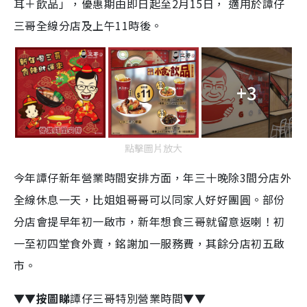
耳＋飲品」，優惠期由即日起至2月15日， 適用於譚仔
三哥全線分店及上午11時後。
+3
點擊圖片放大
今年譚仔新年營業時間安排方面，年三十晚除3間分店外
全線休息一天，比姐姐哥哥可以同家人好好團圓。部份
分店會提早年初一啟市，新年想食三哥就留意返喇！初
一至初四堂食外賣，銘謝加一服務費，其餘分店初五啟
市。
▼▼
按圖睇
譚仔三哥特別營業時間▼▼