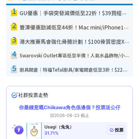
1
GU優惠｜手袋突發減價低至22折！$39買經典波士頓包/餃子袋！飾物同步減價$29起！
2
豐澤優惠勁減低至44折！Mac mini/iPhone17Pro大減價！廚房家電$220起
3
港大推賽馬會強化骨骼計劃！$100骨質密度X光檢查 完成免費運動訓練送超市禮券！附參加資格
4
Swarovski Outlet專區低至半價！人氣水晶飾物/小擺設$138起！迪士尼款/水晶高跟鞋都有平
5
廚具開倉｜特福Tefal廚具/家電開倉低至3折！$220起買平底鍋/炒鑊/湯煲！電飯煲/吸塵機/燙斗$418起