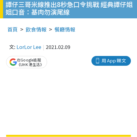
譚仔三哥米線推出8秒急口令挑戰 經典譚仔姐
姐口音：基肉勿演尾線
首頁
飲食情報
餐廳情報
文:
LorLor Lee
2021.02.09
在Google追蹤
用 App 睇文
《UHK 港生活》