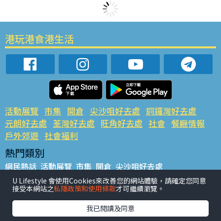
港玩港食港生活
活動展覽
市集
開倉
尖沙咀好去處
銅鑼灣好去處
元朗好去處
荃灣好去處
旺角好去處
社會
餐廳情報
戶外郊遊
社會福利
熱門類別
網民熱話
活動展覽
市集
開倉
尖沙咀好去處
銅鑼灣好去處
元朗好去處
荃灣好去處
旺角好去處
社會
U Lifestyle 會使用Cookies來改善您的網站體驗，請確定您同意
接受本網站之
私隱政策和使用條款
才可繼續瀏覽。
餐廳情報
戶外郊遊
熱門標籤
我已閱讀及同意
#UGO搵好去處
#人氣活動推介
#美食社群熱話