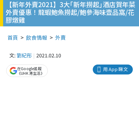
【新年外賣2021】3大｢新年撈起｣酒店賀年菜
外賣優惠！龍蝦鮑魚撈起/鮑參海味壹品窩/花
膠燉雞
首頁
飲食情報
外賣
文:
劉紀彤
2021.02.10
在Google追蹤
用 App 睇文
《UHK 港生活》