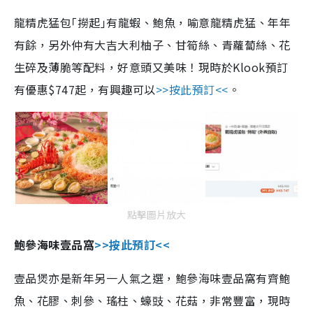
龍精虎猛包｢撈起｣有龍蝦、鮑魚，喻意
龍精虎
猛
、年年
有餘，另外仲有大吉大利柚子、甘筍絲、青蘿蔔絲、花
生碎及薄脆等配料，好意頭又美味！現時於Klook預訂
有優惠$747起，有興趣可以
>>按此預訂<<
。
點擊圖片放大
鮑參海味壹品窩
>>按此預訂<<
壹品煲亦是新年另一人氣之選，鮑參海味壹品窩有齊鮑
魚、花膠、刺參、瑤柱、蠔豉、花菇，非常豐富，現時