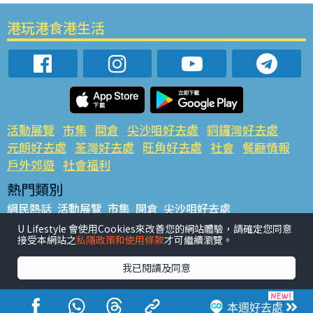
港玩港食港生活
活動展覽
市集
開倉
尖沙咀好去處
銅鑼灣好去處
元朗好去處
荃灣好去處
旺角好去處
社會
餐廳情報
戶外郊遊
社會福利
熱門類別
網民熱話
活動展覽
市集
開倉
尖沙咀好去處
銅鑼灣好去處
元朗好去處
荃灣好去處
旺角好去處
社會
U Lifestyle 會使用Cookies來改善您的網站體驗，請確定您同意
接受本網站之
私隱政策和使用條款
才可繼續瀏覽。
餐廳情報
戶外郊遊
熱門標籤
我已閱讀及同意
#UGO搵好去處
#人氣活動推介
#美食社群熱話
#親子玩樂好去處
#ULifestyle應用程式
#限時搶
本週好去處