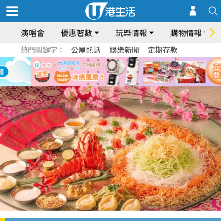
演唱會
優惠著數
玩樂情報
購物情報
熱門關鍵字：
公屋熱話
娛樂新聞
定期存款