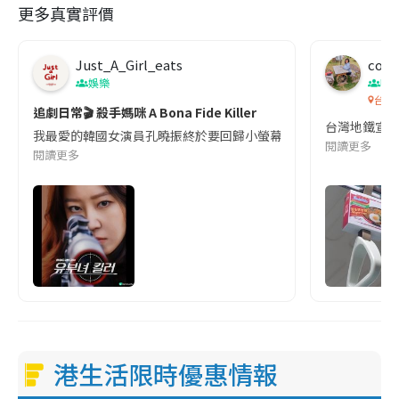
更多真實評價
Just_A_Girl_eats
co c
娛樂
吹
台灣
追劇日常🎬 殺手媽咪 A Bona Fide Killer
台灣地鐵宣
我最愛的韓國女演員孔曉振終於要回歸小螢幕啦!這次的劇本改編自同名
閱讀更多
閱讀更多
港生活限時優惠情報