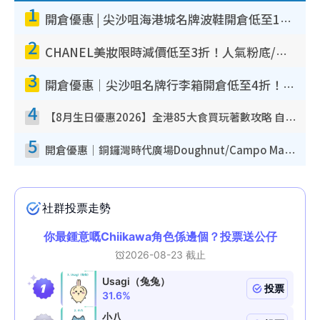
1
開倉優惠 | 尖沙咀海港城名牌波鞋開倉低至1折！On鞋$899起／Joy&Peace鞋履$98起
2
CHANEL美妝限時減價低至3折！人氣粉底/唇膏/精華液低至$275！COCO香水都有平
3
開倉優惠｜尖沙咀名牌行李箱開倉低至4折！一連5日 American Tourister/ace./Hallmark $200起！
4
【8月生日優惠2026】全港85大食買玩著數攻略 自助餐/火鍋放題同行免費＋誠品/DONKI送現金券
5
開倉優惠｜銅鑼灣時代廣場Doughnut/Campo Marzio開倉低至1折！背囊、書包、手袋劈價$200起