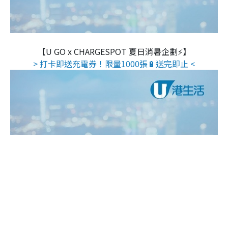
【U GO x CHARGESPOT 夏日消暑企劃⚡】
> 打卡即送充電券！限量1000張🔋送完即止 <