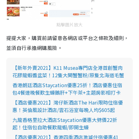
點擊圖片放大
提提大家，購買前請留意各網店或平台之條款及細則，
並須自行承擔網購風險。
【新年外賣2021】K11 Musea專門店全港首創蟹肉
花膠龍蝦醬盆菜！12隻大閘蟹蟹粉/原隻北海道毛蟹
香港朗廷酒店Staycation優惠25折！酒店優惠住宿
包4餐連晚餐歎生蠔鵝肝+下午茶+主題房影相打卡
【酒店優惠2021】灣仔新酒店The Hari限時住宿優
惠！英倫風設計酒店/雲石浴室每晚人均$605起
九龍香格里拉大酒店Staycation優惠大劈價22折
起！住宿包自助餐歎龍蝦/即開生蠔
【酒店優惠2021】香港四季酒店激減住宿優惠41