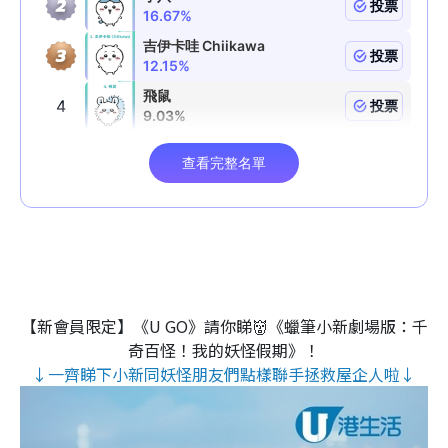
【新會員限定】《U GO》請你睇👹《蠟筆小新劇場版：千
奇百怪！我的妖怪假期》！
↓一齊睇下小新同妖怪朋友們點樣聯手拯救屋企人啦↓