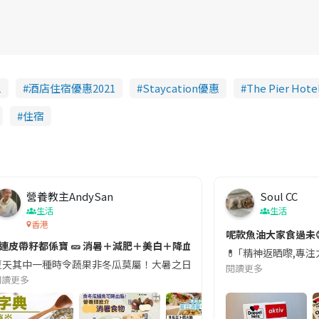
1
酒店住宿優惠2021
Staycation優惠
The Pier Hote
住宿
營養教主AndySan
Soul CC
生活
生活
香港
切記檢查「1標示」🚨
呢款魚油大家食過未
#連皮帶籽都係寶 🥒 消暑＋減肥＋美白＋降血脂
近期要特別留意隨身行李中的行動電源。一名旅客日前在機場安檢時，明明攜
💊 ｢精神返晒嚟,專
天其中一種時令蔬果非冬瓜莫屬！大暑之日，點都要飲碗冬瓜湯消暑解渴！除了解暑，冬瓜仲有
閱讀更多
閱讀更多