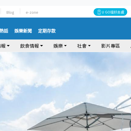
Blog
e-zone
U GO搵好去處
熱話
娛樂新聞
定期存款
情報
飲食情報
娛樂
社會
影片專區