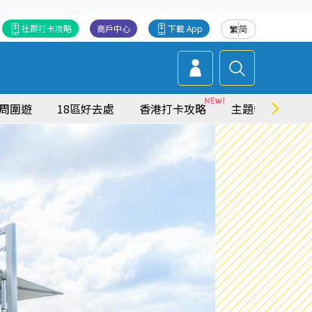
社群打卡攻略
商戶中心
下載 App
繁
简
周圍遊
18區好去處
香港打卡攻略
主題特集