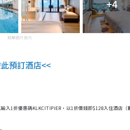
+4
點擊圖片放大
按此預訂酒店
<<
以輸入
1
折優惠碼
KLKCITIPIER
，以
1
折價錢即
$128
入住酒店（