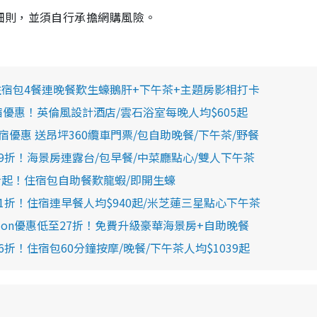
細則，並須自行承擔網購風險。
優惠住宿包4餐連晚餐歎生蠔鵝肝+下午茶+主題房影相打卡
時住宿優惠！英倫風設計酒店/雲石浴室每晚人均$605起
宿優惠 送昂坪360纜車門票/包自助晚餐/下午茶/野餐
9折！海景房連露台/包早餐/中菜廳點心/雙人下午茶
22折起！住宿包自助餐歎龍蝦/即開生蠔
1折！住宿連早餐人均$940起/米芝蓮三星點心下午茶
ation優惠低至27折！免費升級豪華海景房+自助晚餐
折！住宿包60分鐘按摩/晚餐/下午茶人均$1039起