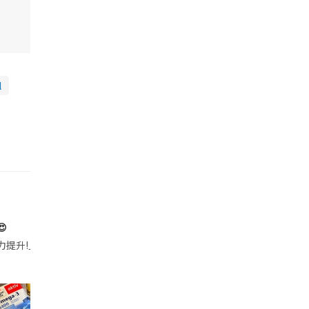
l

帶的行動電源機身已標示「10000mAh」，卻仍被要求當場丟棄，讓他
注力提升!｣ 長時間對住電腦､剪片寫稿,成日覺得眼睛乾澀､腦袋好似｢斷線｣｡試咗
好多鮮為人知嘅好處：減肥、消水腫、降血脂、美白養顏👇 冬瓜5大功效✨ 1️⃣ 利尿