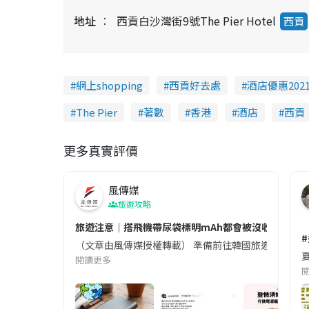
地址
西貢白沙灣街9號The Pier Hotel
西貢
網上shopping
西貢好去處
酒店優惠202
The Pier
著數
香港
酒店
西貢
更多真實評價
風傳媒
旅遊攻略
旅遊注意｜搭飛機帶尿袋標明mAh都會被沒收😱出發前
（文章由風傳媒授權轉載） 準備前往韓國旅遊的民眾，
夏
閱讀更多