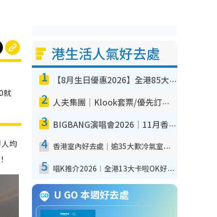
港生活人氣好去處
1
【8月生日優惠2026】全港85大食買玩著數攻略 自助餐/火鍋放題同行免費＋誠品/DONKI送現金券
0就
2
人夫集團｜Klook套票/優先訂票/公開發售搶飛攻略！附票價.購票連結.場地座位表
3
BIGBANG演唱會2026｜11月香港啟德開3場！實名制VIP申請、優先購票攻略
4
即人均
香港室內好去處｜逾35大歎冷氣室內好去處推介 室內活動免費避雨無懼落雨
！
5
唱K推介2026︱全港13大卡啦OK好去處！最平$36起 日文K都有！(附地址+收費詳情)
U GO 本週好去處