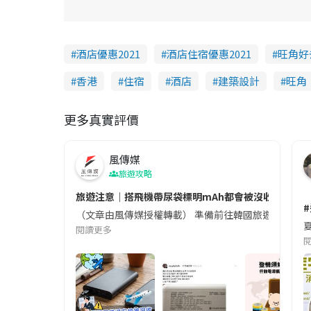
酒店優惠2021
酒店住宿優惠2021
旺角好
香港
住宿
酒店
建築設計
旺角
更多真實評價
風傳媒
旅遊攻略
旅遊注意｜搭飛機帶尿袋標明mAh都會被沒收😱出發前
（文章由風傳媒授權轉載） 準備前往韓國旅遊的民眾，
夏
閱讀更多