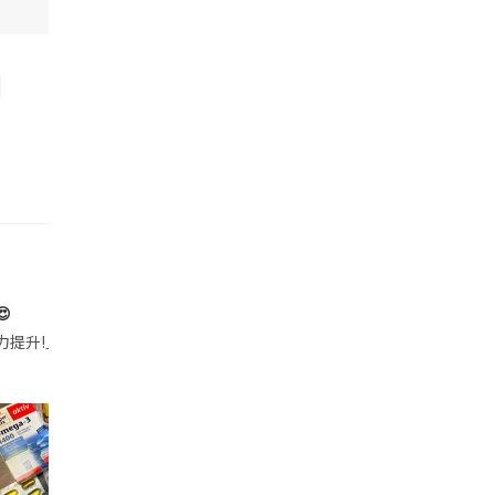

帶的行動電源機身已標示「10000mAh」，卻仍被要求當場丟棄，讓他
注力提升!｣ 長時間對住電腦､剪片寫稿,成日覺得眼睛乾澀､腦袋好似｢斷線｣｡試咗
好多鮮為人知嘅好處：減肥、消水腫、降血脂、美白養顏👇 冬瓜5大功效✨ 1️⃣ 利尿