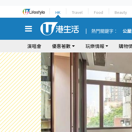
HK
Travel
Food
Beauty
熱門關鍵字：
公屋
演唱會
優惠著數
玩樂情報
購物