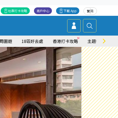
社群打卡攻略
商戶中心
下載 App
繁
简
周圍遊
18區好去處
香港打卡攻略
主題特集