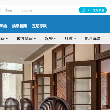
Blog
e-zone
U GO搵好去處
熱話
娛樂新聞
定期存款
情報
飲食情報
娛樂
社會
影片專區