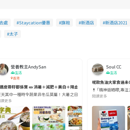
去處
Staycation優惠
旗袍
新酒店
新酒店2021
太子
營養教主AndySan
Soul CC
生活
生活
香港
切記檢查「1標示」🚨
呢款魚油大家食過未
#連皮帶籽都係寶 🥒 消暑＋減肥＋美白＋降血脂
近期要特別留意隨身行李中的行動電源。一名旅客日前在機場安檢時，明明攜
💊 ｢精神返晒嚟,專
天其中一種時令蔬果非冬瓜莫屬！大暑之日，點都要飲碗冬瓜湯消暑解渴！除了解暑，冬瓜仲有
閱讀更多
閱讀更多