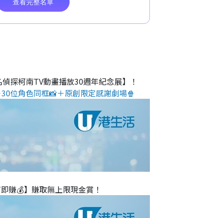
名偵探柯南TV動畫播放30週年紀念展】！
30位角色同框📸＋原創限定感謝劇場🍿
T即賺💰】賺取無上限現金賞！