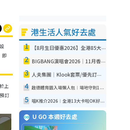
港生活人氣好去處
1
築設
【8月生日優惠2026】全港85大食買玩著數攻略 自助餐/火鍋放題同行免費＋誠品/DONKI送現金券
，即
2
BIGBANG演唱會2026｜11月香港啟德開3場！實名制VIP申請、優先購票攻略
3
人夫集團｜Klook套票/優先訂票/公開發售搶飛攻略！附票價.購票連結.場地座位表
4
6於上
啟德體育園入場懶人包︱場地守則12違禁品不可進場准帶細水樽但全場禁樽蓋！應援牌有限制！
此預訂
5
唱K推介2026︱全港13大卡啦OK好去處！最平$36起 日文K都有！(附地址+收費詳情)
U GO 本週好去處