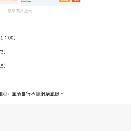
點擊圖片放大
1：00）
73）
15）
細則，並須自行承擔網購風險。