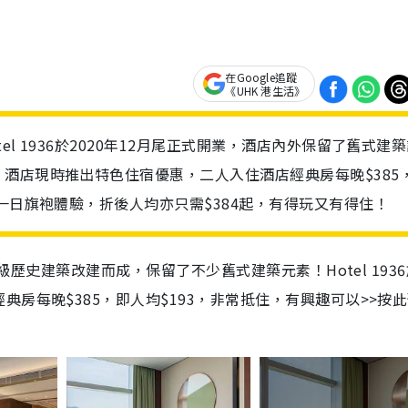
在Google追蹤
《UHK 港生活》
l 1936於2020年12月尾正式開業，酒店內外保留了舊式建
酒店現時推出特色住宿優惠，二人入住酒店經典房每晚$385
一日旗袍體驗，折後人均亦只需$384起，有得玩又有得住！
三級歷史建築改建而成，保留了不少舊式建築元素！Hotel 193
房每晚$385，即人均$193，非常抵住，有興趣可以>>按