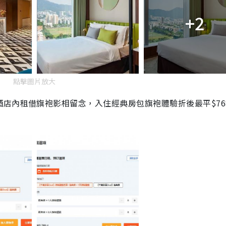
+2
點擊圖片放大
店內租借旗袍影相留念，入住經典房包旗袍體驗折後最平$76