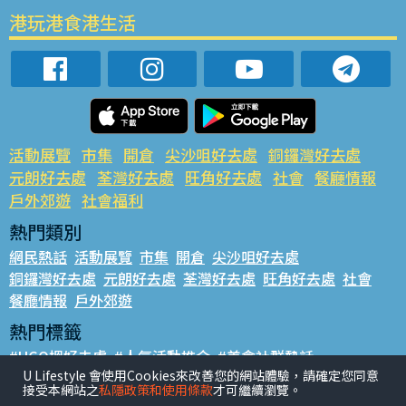
港玩港食港生活
活動展覽
市集
開倉
尖沙咀好去處
銅鑼灣好去處
元朗好去處
荃灣好去處
旺角好去處
社會
餐廳情報
戶外郊遊
社會福利
熱門類別
網民熱話
活動展覽
市集
開倉
尖沙咀好去處
銅鑼灣好去處
元朗好去處
荃灣好去處
旺角好去處
社會
餐廳情報
戶外郊遊
熱門標籤
#UGO搵好去處
#人氣活動推介
#美食社群熱話
U Lifestyle 會使用Cookies來改善您的網站體驗，請確定您同意
#親子玩樂好去處
#ULifestyle應用程式
#限時搶
接受本網站之
私隱政策和使用條款
才可繼續瀏覽。
#UJetso禮物放送
#ULifestyle商戶中心
#著數
#網絡熱話