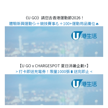
《U GO》請您去香港運動節2026！
體驗新興運動💦＋競技賽事💪＋100+運動用品攤位🔥
【U GO x CHARGESPOT 夏日消暑企劃⚡】
> 打卡即送充電券！限量1000張🔋送完即止 <