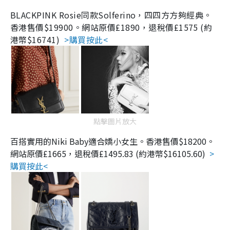
BLACKPINK Rosie同款Solferino，四四方方夠經典。
香港售價$19900。
網站
原價
£1890，
退稅價
£1575 (約
港幣$
16741
)
>購買按此<
點擊圖片放大
百搭實用的Niki Baby適合嬌小女生。
香港售價$18200。
網站
原價
£1665，
退稅價
£1495.83 (約港幣$16105.60)
>
購買按此<