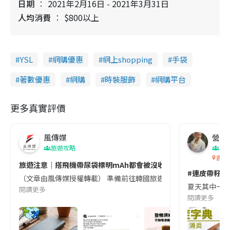
日期
2021年2月16日 - 2021年3月31日
人均消費
$800以上
YSL
網購優惠
網上shopping
手袋
著數優惠
網購
時裝服飾
網購平台
更多真實評價
風傳媒
營養教
旅遊攻略
生
香港
旅遊注意｜搭飛機帶尿袋標明mAh都會被沒收😱出發前切記檢查「1
#連皮帶籽都
（文章由風傳媒授權轉載） 準備前往韓國旅遊的民眾，近期要特別留
夏天其中一種時
閱讀更多
閱讀更多