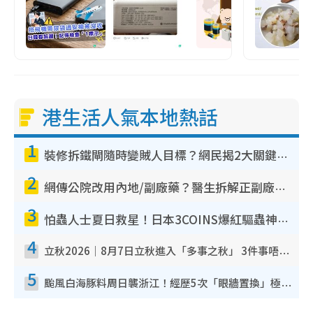
港生活人氣本地熱話
1
裝修拆鐵閘隨時變賊人目標？網民揭2大關鍵用途：裝新式等於白裝？附新舊鐵閘分別
2
網傳公院改用內地/副廠藥？醫生拆解正副廠分別 揭4類人換藥隨時出事
3
怕蟲人士夏日救星！日本3COINS爆紅驅蟲神器$45起 1招「全程免觸碰」輕鬆搞定小強
4
立秋2026｜8月7日立秋進入「多事之秋」 3件事唔做得！專家教6招開運 清枱頭／銀包納氣接好運
5
颱風白海豚料周日襲浙江！經歷5次「眼牆置換」極罕見 成登陸內地最長途颱風