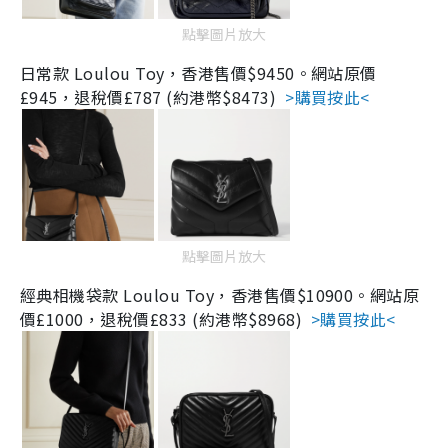
點擊圖片放大
日常款 Loulou Toy，
香港售價$9450。
網站
原價
£945，
退稅價
£787 (約港幣$8473)
>購買按此<
點擊圖片放大
經典相機袋款 Loulou Toy，
香港售價$10900。
網站
原
價
£1000，
退稅價
£833 (約港幣$8968)
>購買按此<