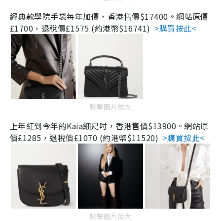
經
典款學院手袋每年加價，香港售價$17400。網站
原價
£1700，
退稅價
£1575 (約港幣$16741
)
>購買按此<
點擊圖片放大
上年紅到今年的Kaia細尺吋，
香港售價$13900。
網站
原
價
£1285，
退稅價
£1070 (約港幣$11520)
>購買按此<
點擊圖片放大