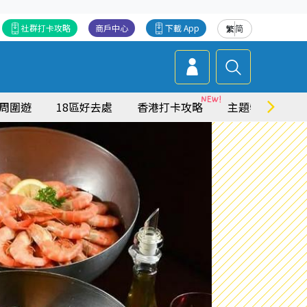
社群打卡攻略
商戶中心
下載 App
繁
简
周圍遊
18區好去處
香港打卡攻略
主題特集