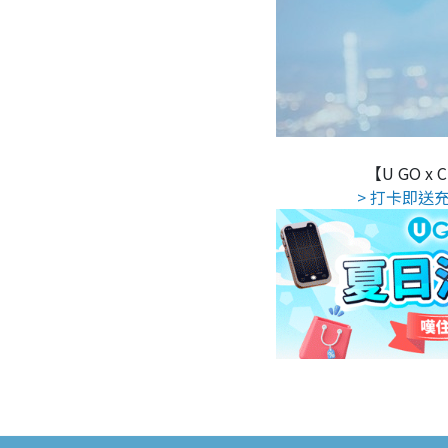
【U GO x
> 打卡即送充