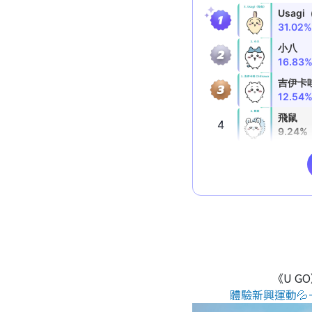
《U G
體驗新興運動💦