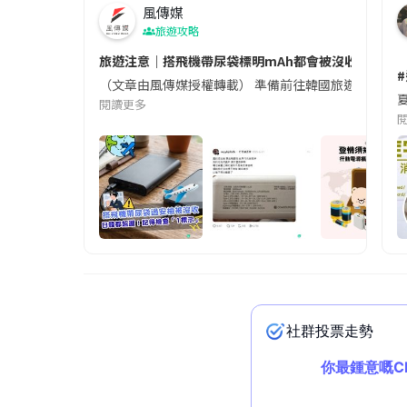
風傳媒
旅遊攻略
旅遊注意｜搭飛機帶尿袋標明mAh都會被沒收😱出發前
（文章由風傳媒授權轉載） 準備前往韓國旅遊的民眾，
夏
閱讀更多