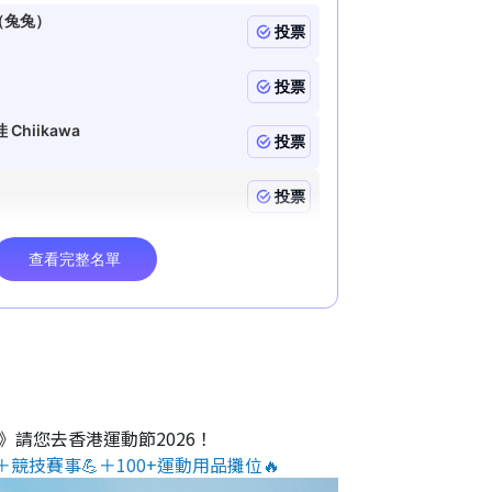
O》請您去香港運動節2026！
＋競技賽事💪＋100+運動用品攤位🔥