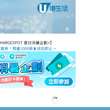
 CHARGESPOT 夏日消暑企劃⚡】
電券！限量1000張🔋送完即止 <