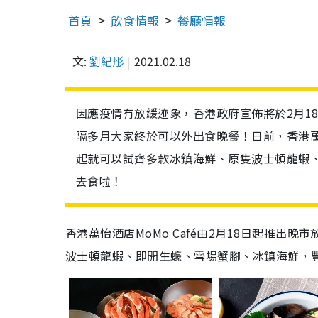
首頁
飲食情報
餐廳情報
文:
劉紀彤
2021.02.18
因應疫情有放緩迹象，香港政府宣佈將於2月1
隔多月大家終於可以外出食晚餐！日前，香港萬怡
起就可以試齊多款冰鎮海鮮、原隻波士頓龍蝦
去食啦！
香港萬怡酒店MoMo Café由2月18日起推出
波士頓龍蝦、即開生蠔、雪場蟹腳、冰鎮海鮮，