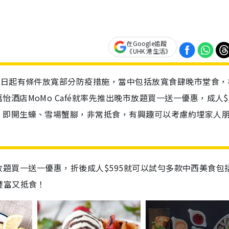
在Google追蹤
《UHK 港生活》
8日起有條件放寬部分防疫措施，當中包括放寬食肆晚市堂食，
酒店MoMo Café就率先推出晚市放題買一送一優惠，成人$5
、即開生蠔、雪場蟹腳，非常抵食，有興趣可以考慮約埋家人
晚市放題買一送一優惠，折後成人$595就可以試勻多款中西美食包
豐富又抵食！