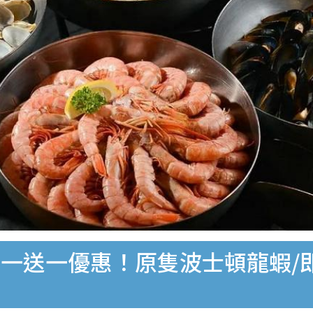
一送一優惠！原隻波士頓龍蝦/即