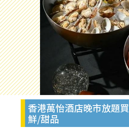
香港萬怡酒店晚市放題買
鮮/甜品