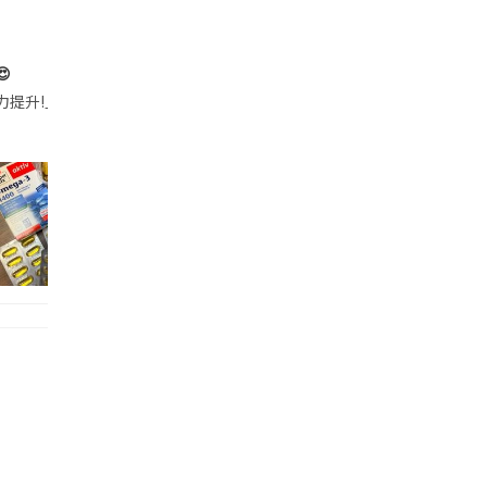

帶的行動電源機身已標示「10000mAh」，卻仍被要求當場丟棄，讓他
注力提升!｣ 長時間對住電腦､剪片寫稿,成日覺得眼睛乾澀､腦袋好似｢斷線｣｡試咗
好多鮮為人知嘅好處：減肥、消水腫、降血脂、美白養顏👇 冬瓜5大功效✨ 1️⃣ 利尿