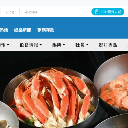
Blog
e-zone
U GO搵好去處
熱話
娛樂新聞
定期存款
情報
飲食情報
娛樂
社會
影片專區