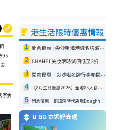
港生活限時優惠情報
1
相
開倉優惠 | 尖沙咀海港城名牌波鞋開倉低至1折！On鞋$899起／Joy&Peace鞋履$98起
95
2
CHANEL美妝限時減價低至3折！人氣粉底/唇膏/精華液低至$275！COCO香水都有平
朋友
3
開倉優惠｜尖沙咀名牌行李箱開倉低至4折！一連5日 American Tourister/ace./Hallmark $200起！
4
【8月生日優惠2026】全港85大食買玩著數攻略 自助餐/火鍋放題同行免費＋誠品/DONKI送現金券
括原隻
5
開倉優惠｜銅鑼灣時代廣場Doughnut/Campo Marzio開倉低至1折！背囊、書包、手袋劈價$200起
U GO 本週好去處