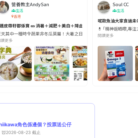
營養教主AndySan
Soul CC
生活
生活
香港
切記檢查「1標示」🚨
呢款魚油大家食過未
#連皮帶籽都係寶 🥒 消暑＋減肥＋美白＋降血脂
近期要特別留意隨身行李中的行動電源。一名旅客日前在機場安檢時，明明攜
💊 ｢精神返晒嚟,專
天其中一種時令蔬果非冬瓜莫屬！大暑之日，點都要飲碗冬瓜湯消暑解渴！除了解暑，冬瓜仲有
閱讀更多
閱讀更多