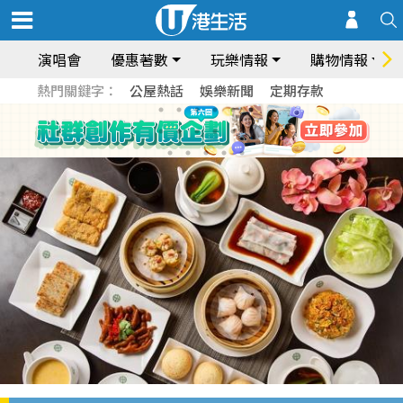
演唱會
優惠著數
玩樂情報
購物情報
熱門關鍵字：
公屋熱話
娛樂新聞
定期存款