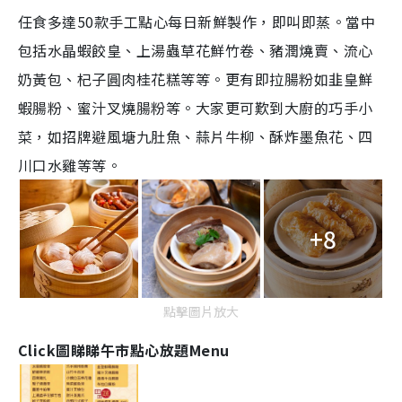
任食多達50款手工點心每日新鮮製作，即叫即蒸。當中
包括水晶蝦餃皇、上湯蟲草花鮮竹卷、豬潤燒賣、流心
奶黃包、杞子圓肉桂花糕等等。更有即拉腸粉如韭皇鮮
蝦腸粉、蜜汁叉燒腸粉等。大家更可歎到大廚的巧手小
菜，如招牌避風塘九肚魚、蒜片牛柳、酥炸墨魚花、四
川口水雞等等。
+8
點擊圖片放大
Click圖睇睇午市點心放題Menu