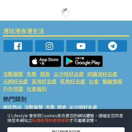
港玩港食港生活
活動展覽
市集
開倉
尖沙咀好去處
銅鑼灣好去處
元朗好去處
荃灣好去處
旺角好去處
社會
餐廳情報
戶外郊遊
社會福利
熱門類別
網民熱話
活動展覽
市集
開倉
尖沙咀好去處
銅鑼灣好去處
元朗好去處
荃灣好去處
旺角好去處
社會
U Lifestyle 會使用Cookies來改善您的網站體驗，請確定您同意
接受本網站之
私隱政策和使用條款
才可繼續瀏覽。
餐廳情報
戶外郊遊
熱門標籤