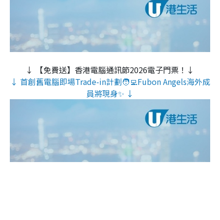
↓ 【免費送】香港電腦通訊節2026電子門票！↓
↓ 首創舊電腦即場Trade-in計劃🧑‍💻Fubon Angels海外成
員將現身✨ ↓