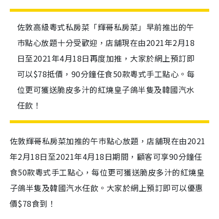
佐敦高級粵式私房菜「輝哥私房菜」早前推出的午
巿點心放題十分受歡迎，店舖現在由2021年2月18
日至2021年4月18日再度加推，大家於網上預訂即
可以$78抵價，90分鐘任食50款粵式手工點心。每
位更可獲送脆皮多汁的紅燒皇子鴿半隻及韓國汽水
任飲！
佐敦輝哥私房菜加推的午巿點心放題，店舖現在由
2021
年
2
月
18
日至
2021
年
4
月
18
日期間，顧客可享
90分鐘任
食50款粵式手工點心，每位更可獲送脆皮多汁的紅燒皇
子鴿半隻及韓國汽水任飲。大家於
網上預訂即可以優惠
價$78食到！