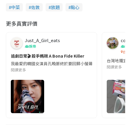
中菜
佐敦
放題
點心
更多真實評價
Just_A_Girl_eats
co c
娛樂
吹
台灣
追劇日常🎬 殺手媽咪 A Bona Fide Killer
台灣地鐵宣
我最愛的韓國女演員孔曉振終於要回歸小螢幕啦!這次的劇本改編自同名
閱讀更多
閱讀更多