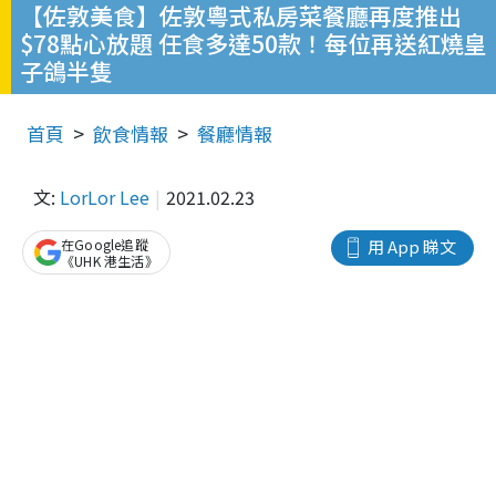
【佐敦美食】佐敦粵式私房菜餐廳再度推出
$78點心放題 任食多達50款！每位再送紅燒皇
子鴿半隻
首頁
飲食情報
餐廳情報
文:
LorLor Lee
2021.02.23
在Google追蹤
用 App 睇文
《UHK 港生活》