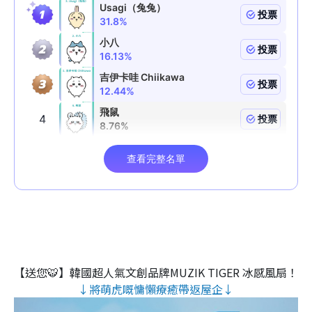
【送您🐯】韓國超人氣文創品牌MUZIK TIGER 冰感風扇！
↓將萌虎嘅慵懶療癒帶返屋企↓