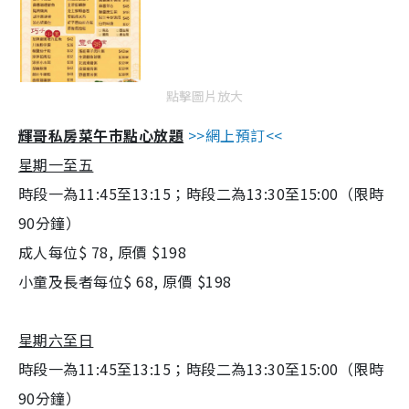
點擊圖片放大
輝哥私房菜午巿點心放題
>>網上預訂<<
星期一至五
時段一為
11:45
至
13:15
；
時段二為
13:30
至
15:00
（限時
90
分鐘）
成人每位
$ 78,
原價
$198
小童及長者每位
$
68
,
原價
$198
星期六至日
時段一為
11:45
至
13:15
；
時段二為
13:30
至
15:00（
限時
90
分鐘）