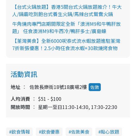
【台式火鍋放題】香港5間台式火鍋放題推介！牛大
人/鍋霸吃到飽台式養生火鍋/馬辣台式鴛鴦火鍋
牛角燒肉專門店期間限定全新「澳洲M9和牛鴨肝放
題」 任食澳洲M9和牛西冷/鴨肝多士/廣島蠔
【荃灣美食】全新6000呎泰式流水蝦放題進駐荃灣
7折新張優惠！2.5小時任食流水蝦+30款燒烤食物
活動資訊
地址
佐敦長樂街18號18廣場2樓
佐敦
人均消費
$51 - $100
開放時間
星期一至日11:30-14:30, 17:30-22:30
飲食情報
飲食優惠
佐敦美食
點心放題