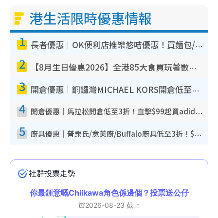
港生活限時優惠情報
1
長者優惠｜OK便利店推樂悠咭優惠！買麵包/牛奶/保健品拍卡即減
2
【8月生日優惠2026】全港85大食買玩著數攻略 自助餐/火鍋放題同行免費＋誠品/DONKI送現金券
3
開倉優惠｜銅鑼灣MICHAEL KORS開倉低至17折！直擊$500起買手袋/銀包/鞋款 必買經典Jet Set系列
4
開倉優惠｜馬拉松開倉低至3折！直擊$99起買adidas／New Balance／Puma鞋款 STANLEY保溫杯劈價至$119起
5
廚具優惠｜普樂氏/意美廚/Buffalo廚具低至3折！$89起買煎鍋／炒鑊／個人鍋 同場小家電激減至$99起