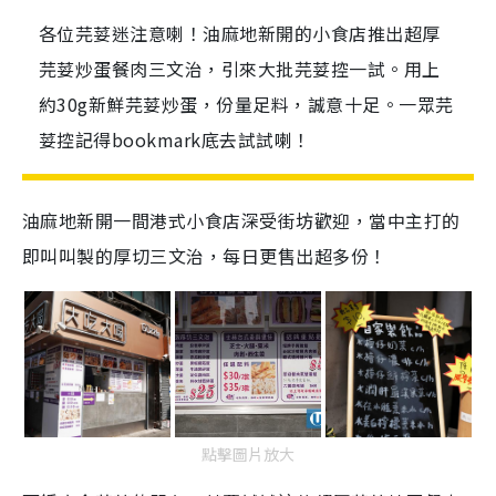
各位芫荽迷注意喇！油麻地新開的小食店推出超厚
芫荽炒蛋餐肉三文治，引來大批芫荽控一試。用上
約30g新鮮芫荽炒蛋，份量足料，誠意十足。一眾芫
荽控記得bookmark底去試試喇！
油麻地新開一間港式小食店深受街坊歡迎，當中主打的
即叫叫製的厚切三文治，每日更售出超多份！
點擊圖片放大