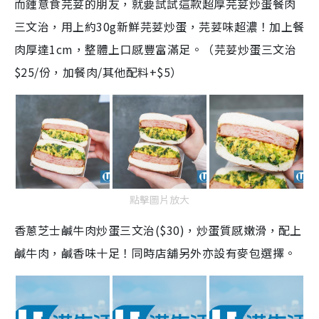
而鍾意食芫荽的朋友，就要試試這款超厚芫荽炒蛋餐肉
三文治，用上約30g新鮮芫荽炒蛋，芫荽味超濃！加上餐
肉厚達1cm，整體上口感豐富滿足。（芫荽炒蛋三文治
$25/份，加餐肉/其他配料+$5）
點擊圖片放大
香蔥芝士鹹牛肉炒蛋三文治($30)，炒蛋質感嫩滑，配上
鹹牛肉，鹹香味十足！同時店舖另外亦設有麥包選擇。