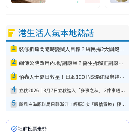
港生活人氣本地熱話
1
裝修拆鐵閘隨時變賊人目標？網民揭2大關鍵用途：裝新式等於白裝？附新舊鐵閘分別
2
網傳公院改用內地/副廠藥？醫生拆解正副廠分別 揭4類人換藥隨時出事
3
怕蟲人士夏日救星！日本3COINS爆紅驅蟲神器$45起 1招「全程免觸碰」輕鬆搞定小強
4
立秋2026｜8月7日立秋進入「多事之秋」 3件事唔做得！專家教6招開運 清枱頭／銀包納氣接好運
5
颱風白海豚料周日襲浙江！經歷5次「眼牆置換」極罕見 成登陸內地最長途颱風