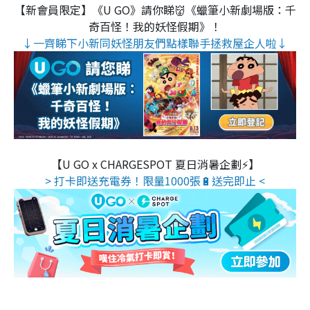
【新會員限定】《U GO》請你睇👹《蠟筆小新劇場版：千
奇百怪！我的妖怪假期》！
↓一齊睇下小新同妖怪朋友們點樣聯手拯救屋企人啦↓
【U GO x CHARGESPOT 夏日消暑企劃⚡】
> 打卡即送充電券！限量1000張🔋送完即止 <