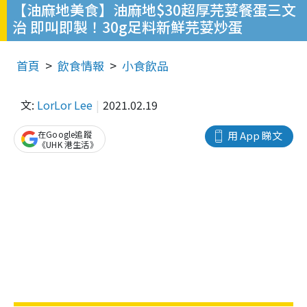
【油麻地美食】油麻地$30超厚芫荽餐蛋三文
治 即叫即製！30g足料新鮮芫荽炒蛋
首頁
飲食情報
小食飲品
文:
LorLor Lee
2021.02.19
在Google追蹤
用 App 睇文
《UHK 港生活》