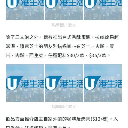
點擊圖片放大
除了三文治之外，還有推出台式香酥蛋餅，拉絲效果超
澎湃，鍾意芝士的朋友別錯過喇～有芝士、火腿、粟
米、肉鬆、西生菜，任選配料$30/2款、$35/3款。
點擊圖片放大
飲品方面推介店主自家沖製的咖啡及奶茶($12/枝)，入
口香滑，味道醇厚，誠意十足。