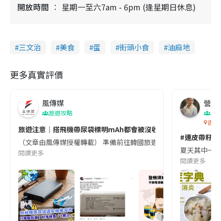
開放時間
星期一至六7am - 6pm (逢星期日休息)
三文治
美食
蛋
街頭小食
油麻地
更多真實評價
風傳媒
營養教
旅遊攻略
生
香港
旅遊注意｜搭飛機帶尿袋標明mAh都會被沒收😱出發前切記檢查「1
#連皮帶籽都
（文章由風傳媒授權轉載） 準備前往韓國旅遊的民眾，近期要特別留
夏天其中一種時
閱讀更多
閱讀更多