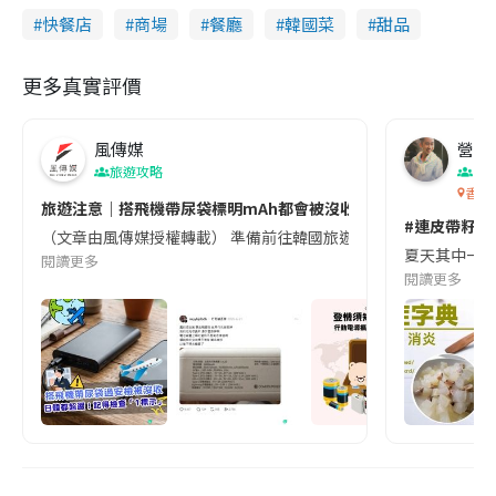
快餐店
商場
餐廳
韓國菜
甜品
更多真實評價
風傳媒
營養教
旅遊攻略
生
香港
旅遊注意｜搭飛機帶尿袋標明mAh都會被沒收😱出發前切記檢查「1
#連皮帶籽都
（文章由風傳媒授權轉載） 準備前往韓國旅遊的民眾，近期要特別留
夏天其中一種時
閱讀更多
閱讀更多