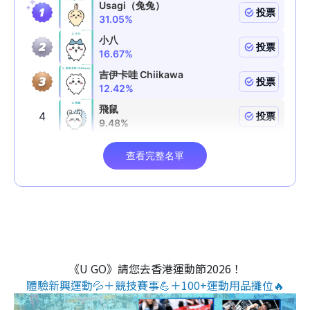
《U GO》請您去香港運動節2026！
體驗新興運動💦＋競技賽事💪＋100+運動用品攤位🔥