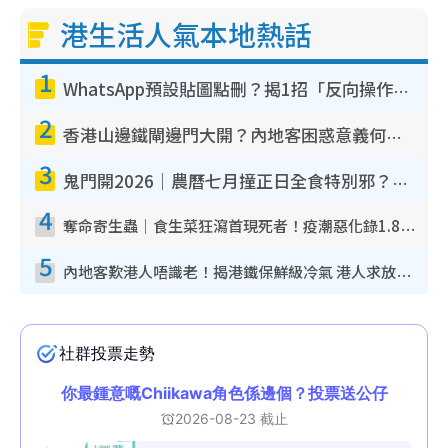
港生活人氣本地熱話
1
WhatsApp預設貼圖點刪？揭1招「反向操作」還原簡潔介面 附3步實測教學
2
香港山邊鐵閘邊門大開？內地客困惑意義何在！網民神回覆：呢種叫法理性防禦
3
鬼門開2026｜農曆七月撞正日全食特別邪？專家警告切忌做一事！揭4大禁忌+2招保平安
4
奪命寄生蟲｜食生菜狂瀉首現死者！疫潮惡化錄1.8萬宗病例 揭洗菜3大謬誤
5
內地客歎港人唔識老！揭港鐵保鮮級冷氣 港人求放過：咪投訴