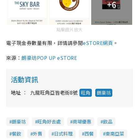
+6
點擊圖片放大
電子現金券數量有限，詳情請參閱
eSTORE網頁
。
來源：
朗豪坊POP UP eSTORE
活動資訊
地址
九龍旺角亞皆老街8號
旺角
朗豪坊
朗豪坊
旺角好去處
商場優惠
飲品
餐飲
外賣
日式料理
西餐
東南亞菜