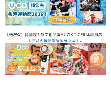
【送您🐯】韓國超人氣文創品牌MUZIK TIGER 冰感風扇！
↓將萌虎嘅慵懶療癒帶返屋企↓