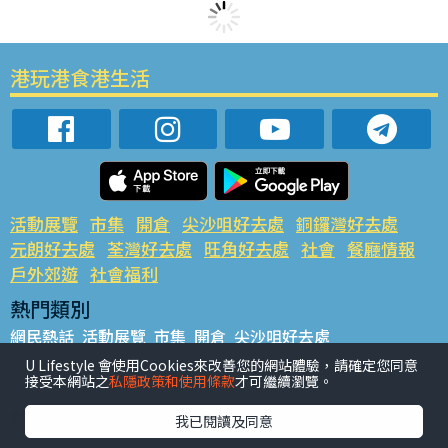
港玩港食港生活
活動展覽
市集
開倉
尖沙咀好去處
銅鑼灣好去處
元朗好去處
荃灣好去處
旺角好去處
社會
餐廳情報
戶外郊遊
社會福利
熱門類別
網民熱話
活動展覽
市集
開倉
尖沙咀好去處
銅鑼灣好去處
元朗好去處
荃灣好去處
旺角好去處
社會
U Lifestyle 會使用Cookies來改善您的網站體驗，請確定您同意
接受本網站之
私隱政策和使用條款
才可繼續瀏覽。
餐廳情報
戶外郊遊
熱門標籤
我已閱讀及同意
#UGO搵好去處
#人氣活動推介
#美食社群熱話