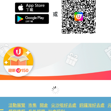
或
活動展覽
市集
開倉
尖沙咀好去處
銅鑼灣好去處