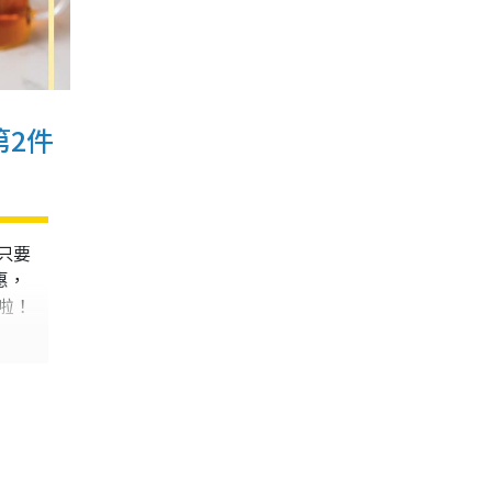
第2件
只要
惠，
啦！