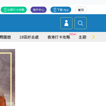
社群打卡攻略
商戶中心
下載 App
繁
简
周圍遊
18區好去處
香港打卡攻略
主題特集