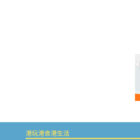
港玩港食港生活