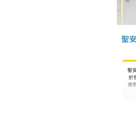
聖安
聖
於
優