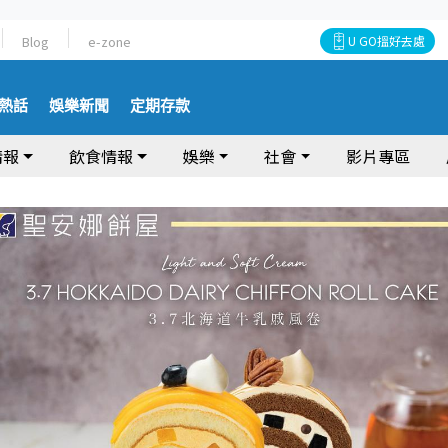
Blog
e-zone
U GO搵好去處
熱話
娛樂新聞
定期存款
情報
飲食情報
娛樂
社會
影片專區