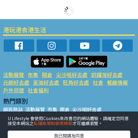
港玩港食港生活
活動展覽
市集
開倉
尖沙咀好去處
銅鑼灣好去處
元朗好去處
荃灣好去處
旺角好去處
社會
餐廳情報
戶外郊遊
社會福利
熱門類別
網民熱話
活動展覽
市集
開倉
尖沙咀好去處
銅鑼灣好去處
元朗好去處
荃灣好去處
旺角好去處
社會
U Lifestyle 會使用Cookies來改善您的網站體驗，請確定您同意
接受本網站之
私隱政策和使用條款
才可繼續瀏覽。
餐廳情報
戶外郊遊
熱門標籤
我已閱讀及同意