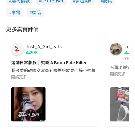
購物情報
Le Creuset
多啦A夢
廚具
家電
家品
更多真實評價
Just_A_Girl_eats
co c
娛樂
吹
台灣
追劇日常🎬 殺手媽咪 A Bona Fide Killer
台灣地鐵宣
我最愛的韓國女演員孔曉振終於要回歸小螢幕啦!這次的劇本改編自同名
閱讀更多
閱讀更多