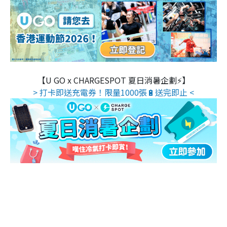
【U GO x CHARGESPOT 夏日消暑企劃⚡】
> 打卡即送充電券！限量1000張🔋送完即止 <