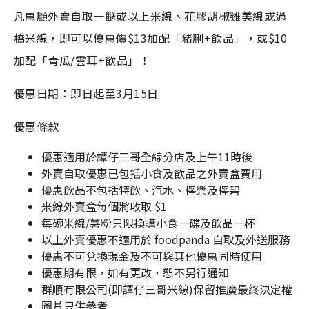
凡惠顧外賣自取一餸或以上米線、花膠胡椒雞美線或過
橋米線，即可以優惠價$13加配「豬脷+飲品」，或$10
加配「青瓜/雲耳+飲品」！
優惠日期：即日起至3月15日
優惠條款
優惠適用於譚仔三哥全線分店及上午11時後
外賣自取優惠已包括小食及飲品之外賣盒費用
優惠飲品不包括特飲、汽水、檸樂及檸碧
米線外賣盒每個將收取 $1
每碗米線/薯粉只限換購小食一碟及飲品一杯
以上外賣優惠不適用於 foodpanda 自取及外送服務
優惠不可兌換現金及不可與其他優惠同時使用
優惠期有限，如有更改，恕不另行通知
群順有限公司(即譚仔三哥米線)保留推廣最終決定權
圖片只供參考