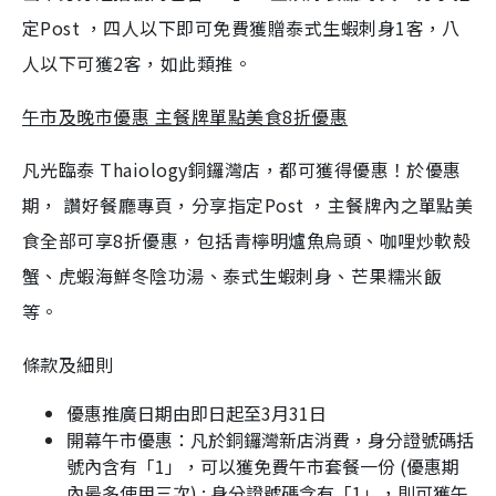
定Post ，四人以下即可免費獲贈泰式生蝦刺身1客，八
人以下可獲2客，如此類推。
午市及晚市優惠 主餐牌單點美食8折優惠
凡光臨泰 Thaiology銅鑼灣店，都可獲得優惠！於優惠
期， 讚好餐廳專頁，分享指定Post ，主餐牌內之單點美
食全部可享8折優惠，包括青檸明爐魚烏頭、咖哩炒軟殼
蟹、虎蝦海鮮冬陰功湯、泰式生蝦刺身、芒果糯米飯
等。
條款及細則
優惠推廣日期由即日起至3月31日
開幕午市優惠：凡於銅鑼灣新店消費，身分證號碼括
號內含有「1」，可以獲免費午市套餐一份 (優惠期
內最多使用三次) ; 身分證號碼含有「1」，則可獲午