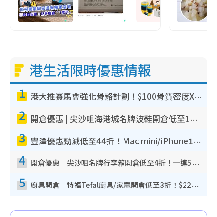
港生活限時優惠情報
1
港大推賽馬會強化骨骼計劃！$100骨質密度X光檢查 完成免費運動訓練送超市禮券！附參加資格
2
開倉優惠 | 尖沙咀海港城名牌波鞋開倉低至1折！On鞋$899起／Joy&Peace鞋履$98起
3
豐澤優惠勁減低至44折！Mac mini/iPhone17Pro大減價！廚房家電$220起
4
開倉優惠｜尖沙咀名牌行李箱開倉低至4折！一連5日 American Tourister/ace./Hallmark $200起！
5
廚具開倉｜特福Tefal廚具/家電開倉低至3折！$220起買平底鍋/炒鑊/湯煲！電飯煲/吸塵機/燙斗$418起