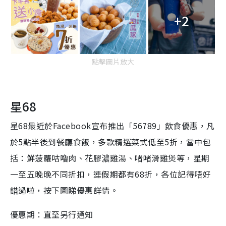
+2
點擊圖片放大
星68
星68最近於Facebook宣布推出「56789」飲食優惠，凡
於5點半後到餐廳食飯，多款精選菜式低至5折，當中包
括：鮮菠蘿咕嚕肉、花膠濃雞湯、啫啫滑雞煲等，星期
一至五晚晚不同折扣，連假期都有68折，各位記得唔好
錯過啦，按下圖睇優惠詳情。
優惠期：直至另行通知