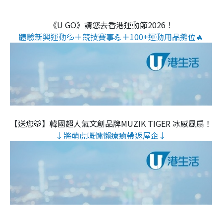
《U GO》請您去香港運動節2026！
體驗新興運動💦＋競技賽事💪＋100+運動用品攤位🔥
【送您🐯】韓國超人氣文創品牌MUZIK TIGER 冰感風扇！
↓將萌虎嘅慵懶療癒帶返屋企↓