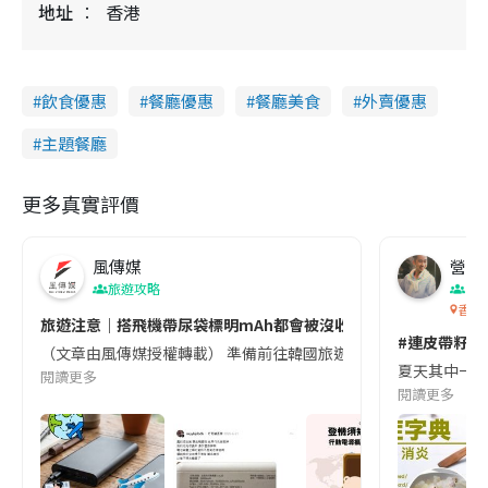
地址
香港
飲食優惠
餐廳優惠
餐廳美食
外賣優惠
主題餐廳
更多真實評價
風傳媒
營養教
旅遊攻略
生
香港
旅遊注意｜搭飛機帶尿袋標明mAh都會被沒收😱出發前切記檢查「1
#連皮帶籽都
（文章由風傳媒授權轉載） 準備前往韓國旅遊的民眾，近期要特別留
夏天其中一種時
閱讀更多
閱讀更多