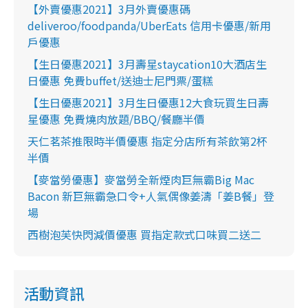
【外賣優惠2021】3月外賣優惠碼
deliveroo/foodpanda/UberEats 信用卡優惠/新用
戶優惠
【生日優惠2021】3月壽星staycation10大酒店生
日優惠 免費buffet/送迪士尼門票/蛋糕
【生日優惠2021】3月生日優惠12大食玩買生日壽
星優惠 免費燒肉放題/BBQ/餐廳半價
天仁茗茶推限時半價優惠 指定分店所有茶飲第2杯
半價
【麥當勞優惠】麥當勞全新煙肉巨無霸Big Mac
Bacon 新巨無霸急口令+人氣偶像姜濤「姜B餐」登
場
西樹泡芙快閃減價優惠 買指定款式口味買二送二
活動資訊