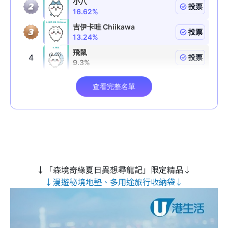
↓「森境奇緣夏日異想尋龍記」限定精品↓
↓漫遊秘境地墊、多用途旅行收納袋↓