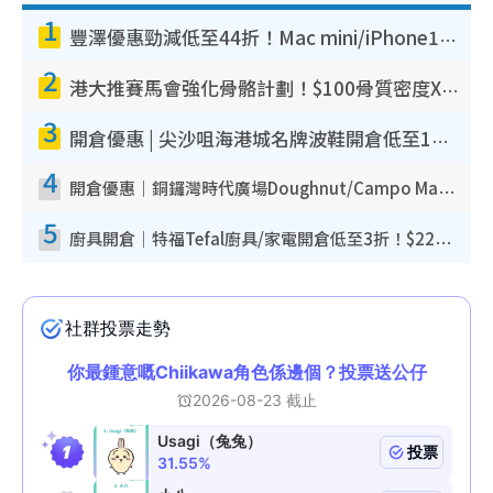
1
豐澤優惠勁減低至44折！Mac mini/iPhone17Pro大減價！廚房家電$220起
2
港大推賽馬會強化骨骼計劃！$100骨質密度X光檢查 完成免費運動訓練送超市禮券！附參加資格
3
開倉優惠 | 尖沙咀海港城名牌波鞋開倉低至1折！On鞋$899起／Joy&Peace鞋履$98起
4
開倉優惠｜銅鑼灣時代廣場Doughnut/Campo Marzio開倉低至1折！背囊、書包、手袋劈價$200起
5
廚具開倉｜特福Tefal廚具/家電開倉低至3折！$220起買平底鍋/炒鑊/湯煲！電飯煲/吸塵機/燙斗$418起