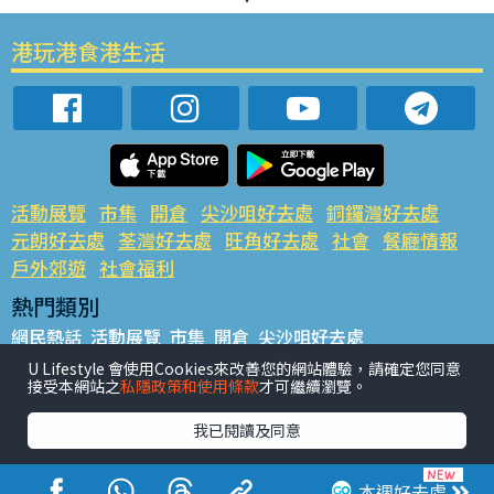
港玩港食港生活
活動展覽
市集
開倉
尖沙咀好去處
銅鑼灣好去處
元朗好去處
荃灣好去處
旺角好去處
社會
餐廳情報
戶外郊遊
社會福利
熱門類別
網民熱話
活動展覽
市集
開倉
尖沙咀好去處
銅鑼灣好去處
元朗好去處
荃灣好去處
旺角好去處
社會
U Lifestyle 會使用Cookies來改善您的網站體驗，請確定您同意
接受本網站之
私隱政策和使用條款
才可繼續瀏覽。
餐廳情報
戶外郊遊
熱門標籤
我已閱讀及同意
#UGO搵好去處
#人氣活動推介
#美食社群熱話
#親子玩樂好去處
#ULifestyle應用程式
#限時搶
本週好去處