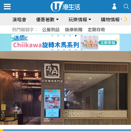
演唱會
優惠著數
玩樂情報
購物情報
熱門關鍵字：
公屋熱話
娛樂新聞
定期存款