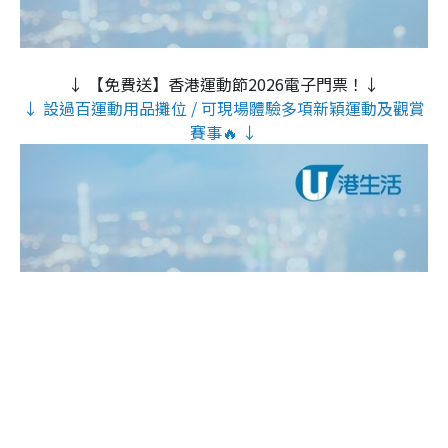
↓ 【免費送】香港運動節2026電子門票！↓
↓ 設過百運動用品攤位 / 可現場體驗多項新穎運動及觀賞
賽事🔥 ↓