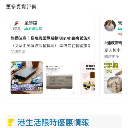
更多真實評價
風傳媒
營養教
旅遊攻略
生
香港
旅遊注意｜搭飛機帶尿袋標明mAh都會被沒收😱出發前切記檢查「1
#連皮帶籽都
（文章由風傳媒授權轉載） 準備前往韓國旅遊的民眾，近期要特別留
夏天其中一種時
閱讀更多
閱讀更多
港生活限時優惠情報