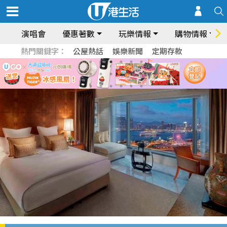
演唱會
優惠著數
玩樂情報
購物情報
熱門關鍵字：
公屋熱話
娛樂新聞
定期存款