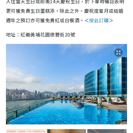
入住當天生日或前後14天慶祝生日，於下單時備註表明
更可獲免費生日蛋糕添。除此之外，慶祝度蜜月或結婚
週年之預訂亦可獲免費紅或白餐酒。＜
按此訂購
＞
地址：紅磡黃埔花園德豐街20號