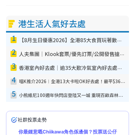
港生活人氣好去處
1
【8月生日優惠2026】全港85大食買玩著數攻略 自助餐/火鍋放題同行免費＋誠品/DONKI送現金券
2
人夫集團｜Klook套票/優先訂票/公開發售搶飛攻略！附票價.購票連結.場地座位表
3
香港室內好去處｜逾35大歎冷氣室內好去處推介 室內活動免費避雨無懼落雨
4
唱K推介2026︱全港13大卡啦OK好去處！最平$36起 日文K都有！(附地址+收費詳情)
5
小熊維尼100週年快閃店登陸又一城 重現百畝森林經典場景／獨家限定盲盒登場／專屬DIY香水