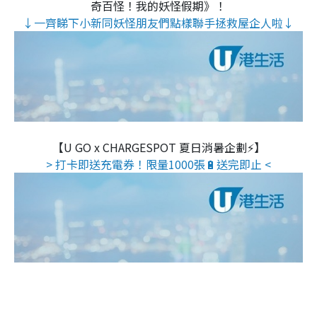
奇百怪！我的妖怪假期》！
↓一齊睇下小新同妖怪朋友們點樣聯手拯救屋企人啦↓
【U GO x CHARGESPOT 夏日消暑企劃⚡】
> 打卡即送充電券！限量1000張🔋送完即止 <