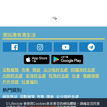
港玩港食港生活
活動展覽
市集
開倉
尖沙咀好去處
銅鑼灣好去處
元朗好去處
荃灣好去處
旺角好去處
社會
餐廳情報
戶外郊遊
社會福利
熱門類別
網民熱話
活動展覽
市集
開倉
尖沙咀好去處
銅鑼灣好去處
元朗好去處
荃灣好去處
旺角好去處
社會
U Lifestyle 會使用Cookies來改善您的網站體驗，請確定您同意