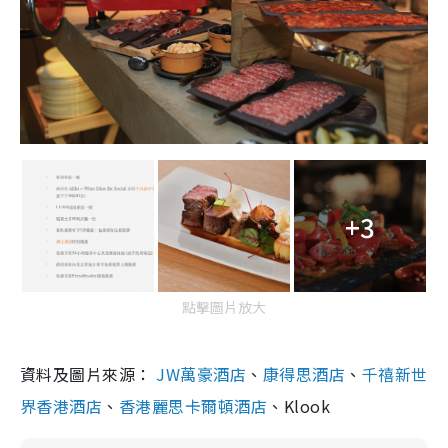
+3
點擊圖片放大
資料及圖片來源：
JW萬豪酒店
、
康得思酒店
、
千禧新世
界香港酒店
、
香港麗思卡爾頓酒店
、Klook