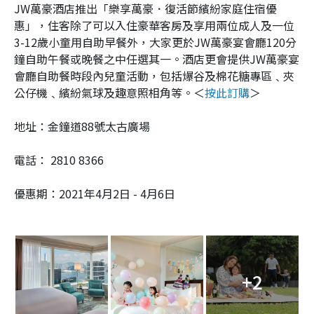
JW萬豪酒店推出「樂享萬豪．復活節繽紛家庭住宿優
惠」，住客除了可以入住豪華客房及享用兩位成人及一位
3-12歲小童用自助早餐外，大家更於JW萬豪宴會廳120分
鐘自助午餐或晚餐之中任選其一。酒店更會提供JW萬豪宴
會廳自助餐時段內兒童活動，包括爆谷及棉花糖專區﹑夾
公仔機﹑繽紛氣球及趣意照相角等。＜
按此訂購
＞
地址：金鐘道88號太古廣場
電話： 2810 8366
優惠期：2021年4月2日 - 4月6日
+2