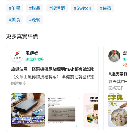
午餐
甜品
復活節
Switch
住宿
美食
晚餐
更多真實評價
風傳媒
營養教
旅遊攻略
生
香港
旅遊注意｜搭飛機帶尿袋標明mAh都會被沒收😱出發前切記檢查「1
#連皮帶籽都
（文章由風傳媒授權轉載） 準備前往韓國旅遊的民眾，近期要特別留
夏天其中一種時
閱讀更多
閱讀更多