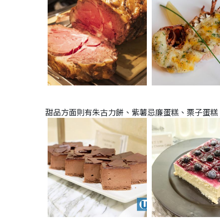
甜品方面則有朱古力餅、紫薯忌廉蛋糕、栗子蛋糕、藍