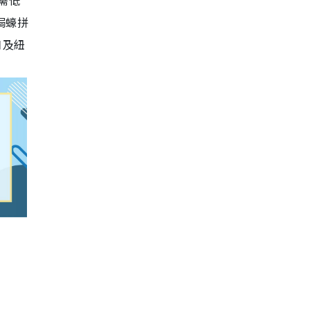
需低
焗蠔拼
口及紐