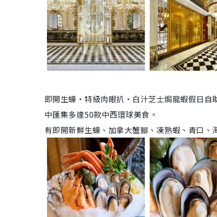
即開生蠔‧特級肉眼扒‧白汁芝士焗龍蝦假日自助晚餐
中匯集多達50款中西環球美食。
有即開新鮮生蠔、加拿大蟹腳、凍熟蝦、青口、