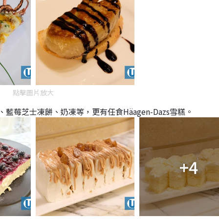
點擊圖片放大
莓芝士凍餅、奶凍等，更有任食Häagen-Dazs雪糕。
+4