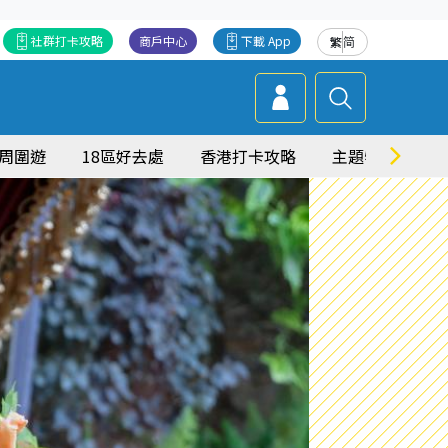
社群打卡攻略
商戶中心
下載 App
繁
简
周圍遊
18區好去處
香港打卡攻略
主題特集