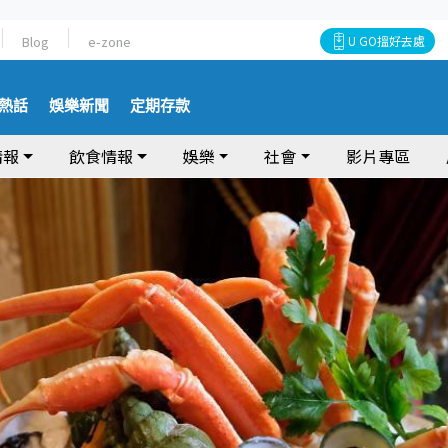
Blog
e-zone
U GO搵好去處
熱話
娛樂新聞
定期存款
情報
飲食情報
娛樂
社會
影片專區