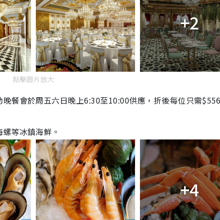
+2
點擊圖片放大
會於周五六日晚上6:30至10:00供應，折後每位只需$55
海螺等冰鎮海鮮。
+4