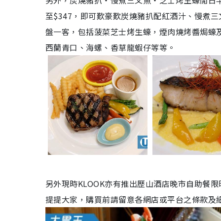
另外，炭燒豬扒‧慢煮三文魚‧芝士烤生蠔閒日半自
至$347，即可歎豪歎炭燒豬扒配紅酒汁、慢煮
盤一客，包括菠菜芝士烤生蠔，煙肉燒烤醬焗蠔
西蘭青口、海螺、香草龍蝦仔等等。
另外現時KLOOK亦有推出歷山酒店晚市自助餐
提提大家，購買前請留意各網店或平台之條款及