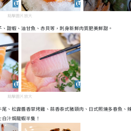
點擊圖片放大
子、甜蝦、油甘魚、赤貝等，刺身新鮮肉質肥美鮮甜。
點擊圖片放大
牛尾、松露醬香草烤雞、蒜香泰式豬頸肉、日式照燒多春魚、
士白汁焗龍蝦半隻！