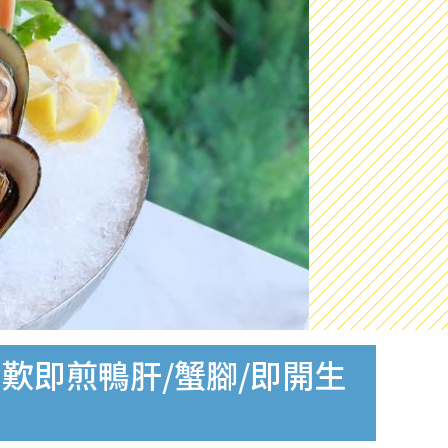
 歎即煎鴨肝/蟹腳/即開生