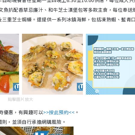
助晚餐會在星期一至四晚上6:30至10:00供應，每位成人只
三文魚扒配香草忌廉汁、和牛芝士漢堡包等多款主食，每位奉送
及三重芝士焗蠔。還提供一系列冰鎮海鮮，包括凍熟蝦、藍青
點擊圖片放大
限時優惠，有興趣可以
>>按此預約<<
。
細則，並須自行承擔網購風險。