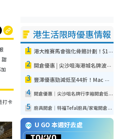
港生活限時優惠情報
1
眼
港大推賽馬會強化骨骼計劃！$100骨質密度X光檢查 完成免費運動訓練送超市禮券！附參加資格
。甜
2
開倉優惠 | 尖沙咀海港城名牌波鞋開倉低至1折！On鞋$899起／Joy&Peace鞋履$98起
再加
3
豐澤優惠勁減低至44折！Mac mini/iPhone17Pro大減價！廚房家電$220起
4
開倉優惠｜尖沙咀名牌行李箱開倉低至4折！一連5日 American Tourister/ace./Hallmark $200起！
是打卡
5
廚具開倉｜特福Tefal廚具/家電開倉低至3折！$220起買平底鍋/炒鑊/湯煲！電飯煲/吸塵機/燙斗$418起
U GO 本週好去處