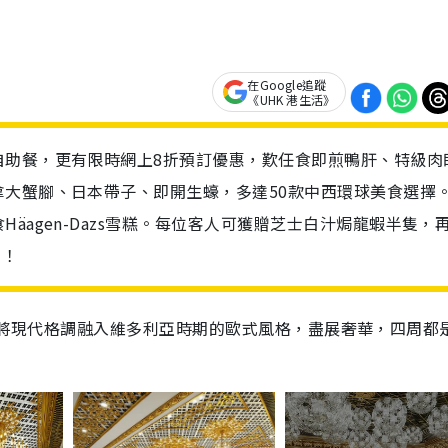
在Google追蹤
《UHK 港生活》
自助餐，更有限時網上8折預訂優惠，歎任食即煎鴨肝、特級肉
大蟹腳、日本帶子、即開生蠔，多達50款中西環球美食選擇
äagen-Dazs雪糕。每位客人可獲贈芝士白汁焗龍蝦半隻，
王！
裝潢設計將現代格調融入維多利亞時期的歐式風格，盡展奢華，四周都