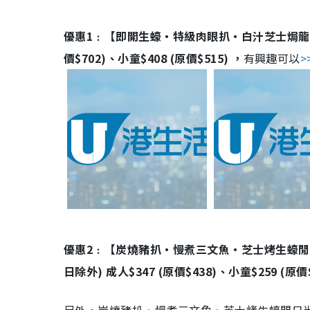
優惠1﹕【即開生蠔‧特級肉眼扒‧白汁芝士焗龍蝦
價$702)、小童$408 (原價$515) ，
有興趣可以
>
優惠2﹕【炭燒豬扒‧慢煮三文魚‧芝士烤生蠔閒
日除外) 成人$347 (原價$438)、小童$259 (原價$