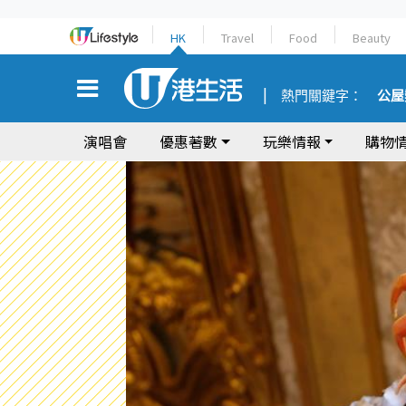
HK
Travel
Food
Beauty
熱門關鍵字：
公屋
演唱會
優惠著數
玩樂情報
購物