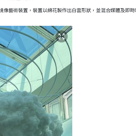
境像藝術裝置，裝置以綿花製作出白雲形狀，並混合媒體及即時