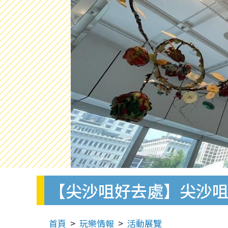
【尖沙咀好去處】尖沙咀
首頁
玩樂情報
活動展覽