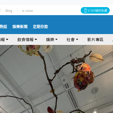
Blog
e-zone
U GO搵好去處
熱話
娛樂新聞
定期存款
情報
飲食情報
娛樂
社會
影片專區