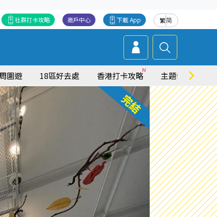
社群打卡攻略
商戶中心
下載 App
繁
简
周圍遊
18區好去處
香港打卡攻略
主題特集