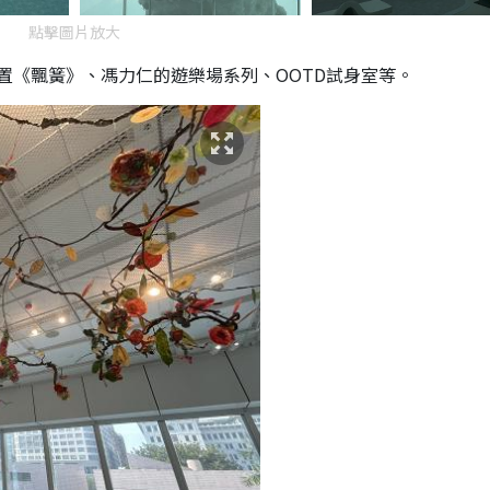
點擊圖片放大
置《飄簧》、馮力仁的遊樂場系列、OOTD試身室等。