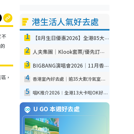
港生活人氣好去處
1
家不
【8月生日優惠2026】全港85大食買玩著數攻略 自助餐/火鍋放題同行免費＋誠品/DONKI送現金券
趣的
2
人夫集團｜Klook套票/優先訂票/公開發售搶飛攻略！附票價.購票連結.場地座位表
3
BIGBANG演唱會2026｜11月香港啟德開3場！實名制VIP申請、優先購票攻略
4
展區，
香港室內好去處｜逾35大歎冷氣室內好去處推介 室內活動免費避雨無懼落雨
5
唱K推介2026︱全港13大卡啦OK好去處！最平$36起 日文K都有！(附地址+收費詳情)
U GO 本週好去處