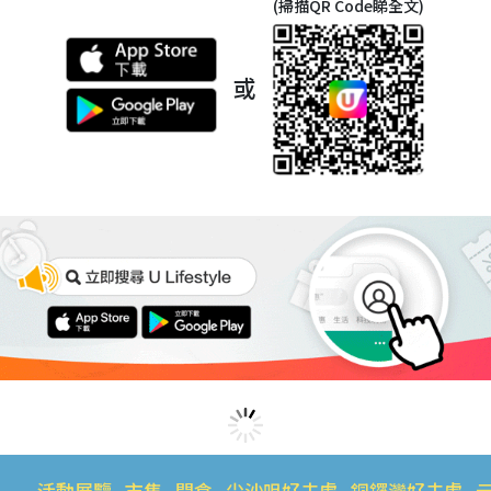
(掃描QR Code睇全文)
或
活動展覽
市集
開倉
尖沙咀好去處
銅鑼灣好去處