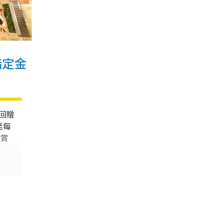
指定金
回贈
至每
則賞