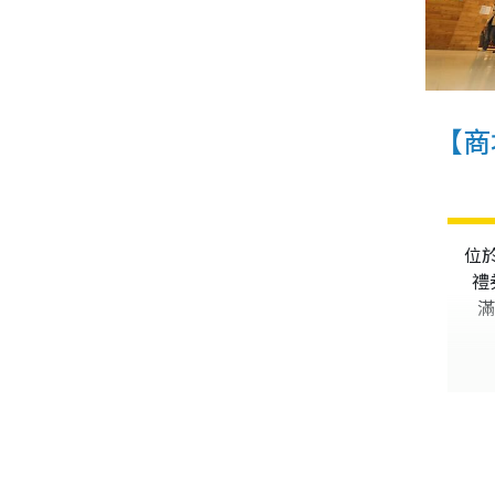
【商
位
禮
滿