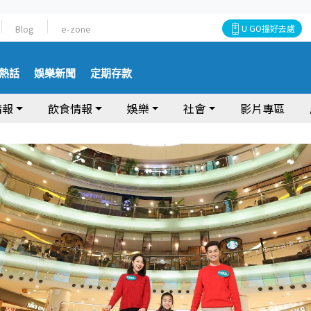
Blog
e-zone
U GO搵好去處
熱話
娛樂新聞
定期存款
情報
飲食情報
娛樂
社會
影片專區