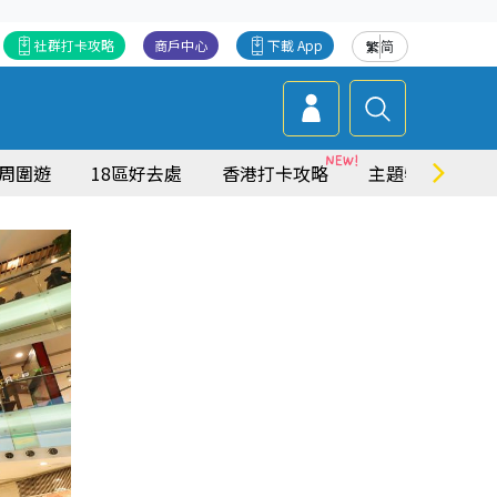
社群打卡攻略
商戶中心
下載 App
繁
简
周圍遊
18區好去處
香港打卡攻略
主題特集