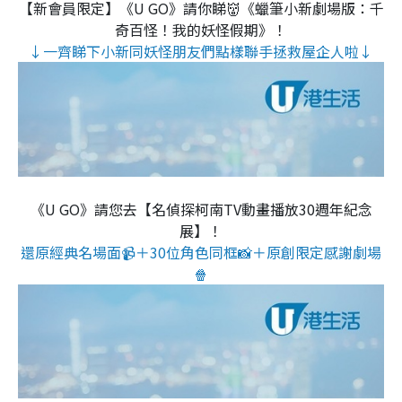
【新會員限定】《U GO》請你睇👹《蠟筆小新劇場版：千
奇百怪！我的妖怪假期》！
↓一齊睇下小新同妖怪朋友們點樣聯手拯救屋企人啦↓
《U GO》請您去【名偵探柯南TV動畫播放30週年紀念
展】！
還原經典名場面📹＋30位角色同框📸＋原創限定感謝劇場
🍿