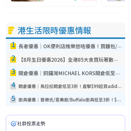
港生活限時優惠情報
1
長者優惠｜OK便利店推樂悠咭優惠！買麵包/牛奶/保健品拍卡即減
2
【8月生日優惠2026】全港85大食買玩著數攻略 自助餐/火鍋放題同行免費＋誠品/DONKI送現金券
3
開倉優惠｜銅鑼灣MICHAEL KORS開倉低至17折！直擊$500起買手袋/銀包/鞋款 必買經典Jet Set系列
4
開倉優惠｜馬拉松開倉低至3折！直擊$99起買adidas／New Balance／Puma鞋款 STANLEY保溫杯劈價至$119起
5
廚具優惠｜普樂氏/意美廚/Buffalo廚具低至3折！$89起買煎鍋／炒鑊／個人鍋 同場小家電激減至$99起