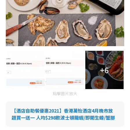
+6
點擊圖片放大
【酒店自助餐優惠2021】香港萬怡酒店4月晚市放
題買一送一 人均$298歎波士頓龍蝦/即開生蠔/蟹腳