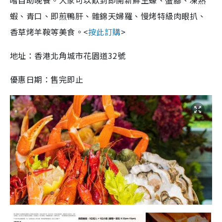
嚐自助晚餐。大家可以歎到即開新鮮生蠔、蟹腳、凍熟
蝦、青口、即煎鴨肝、雜錦天婦羅、慢烤特級肉眼扒、
香草烤羊鞍等美食。<
按此訂購
>
地址：香港北角城市花園道32號
優惠日期：售完即止