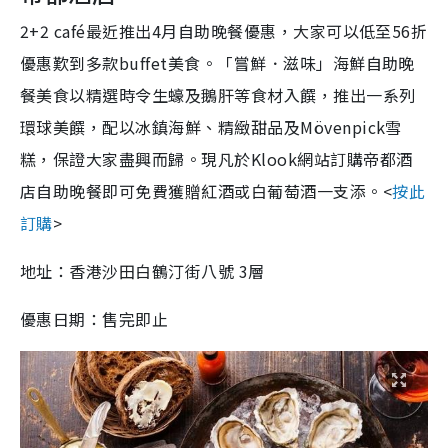
2+2 café最近推出4月自助晚餐優惠，大家可以低至56折
優惠歎到多款buffet美食。「嘗鮮．滋味」海鮮自助晚
餐美食以精選時令生蠔及鵝肝等食材入饌，推出一系列
環球美饌，配以冰鎮海鮮、精緻甜品及Mövenpick雪
糕，保證大家盡興而歸。現凡於Klook網站訂購帝都酒
店自助晚餐即可免費獲贈紅酒或白葡萄酒一支添。<
按此
訂購
>
地址：香港沙田白鶴汀街八號 3層
優惠日期：售完即止