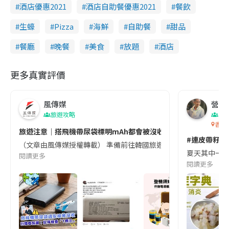
酒店優惠2021
酒店自助餐優惠2021
餐飲
生蠔
Pizza
海鮮
自助餐
甜品
餐廳
晚餐
美食
放題
酒店
更多真實評價
風傳媒
營養教
旅遊攻略
生
香港
旅遊注意｜搭飛機帶尿袋標明mAh都會被沒收😱出發前切記檢查「1
#連皮帶籽都
（文章由風傳媒授權轉載） 準備前往韓國旅遊的民眾，近期要特別留
夏天其中一種時
閱讀更多
閱讀更多