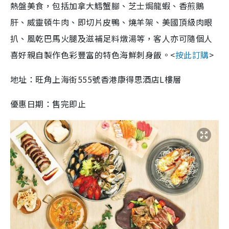
熱盤美食，包括加拿大鱈蟹腳、芝士焗龍蝦、香煎鵝
肝、威靈頓牛肉、即切片皮鴨、燒羊架、美國頂級肉眼
扒、風乾巴馬火腿及滋補足料燉湯等，客人亦可隨個人
喜好親自製作色彩豐富的特色海鮮刺身飯。<
按此訂購
>
地址：旺角上海街555號香港康得思酒店L樓層
優惠日期：售完即止