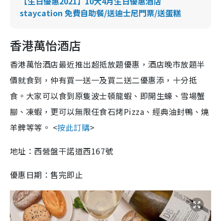
【生日優惠2021】10大4月生日優惠酒店
staycation 免費自助餐/送迪士尼門票/送蛋糕
香港萬怡酒店
香港萬怡酒店最近推出超抵放題優惠，酒店晚市放題半
價就食到，仲有買一送一及買二送二優惠添，十分抵
食。大家可以食到原隻波士頓龍蝦、即開生蠔、雪場蟹
腳、凍蝦，更可以無限任食石烤Pizza、經典油封鴨、燒
羊髀等等。 <
按此訂購
>
地址：西營盤干諾道西167號
優惠日期：售完即止