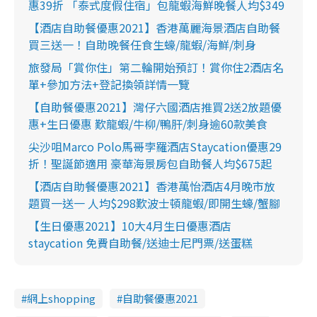
惠39折 「泰式度假住宿」包龍蝦海鮮晚餐人均$349
【酒店自助餐優惠2021】香港萬麗海景酒店自助餐
買三送一！自助晚餐任食生蠔/龍蝦/海鮮/刺身
旅發局「賞你住」第二輪開始預訂！賞你住2酒店名
單+參加方法+登記換領詳情一覽
【自助餐優惠2021】灣仔六國酒店推買2送2放題優
惠+生日優惠 歎龍蝦/牛柳/鴨肝/刺身逾60款美食
尖沙咀Marco Polo馬哥孛羅酒店Staycation優惠29
折！聖誕節適用 豪華海景房包自助餐人均$675起
【酒店自助餐優惠2021】香港萬怡酒店4月晚市放
題買一送一 人均$298歎波士頓龍蝦/即開生蠔/蟹腳
【生日優惠2021】10大4月生日優惠酒店
staycation 免費自助餐/送迪士尼門票/送蛋糕
網上shopping
自助餐優惠2021