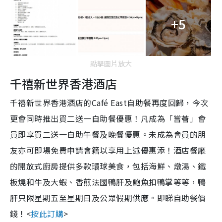
+5
點擊圖片放大
千禧新世界香港酒店
千禧新世界香港酒店的Café East自助餐再度回歸，今次
更會同時推出買二送一自助餐優惠！凡成為「嘗薈」會
員即享買二送一自助午餐及晚餐優惠。未成為會員的朋
友亦可即場免費申請會籍以享用上述優惠添！酒店餐廳
的開放式廚房提供多款環球美食，包括海鮮、燉湯、鐵
板燒和牛及大蝦、香煎法國鴨肝及鮑魚扣鴨掌等等，鴨
肝只限星期五至星期日及公眾假期供應。即睇自助餐價
錢！<
按此訂購
>