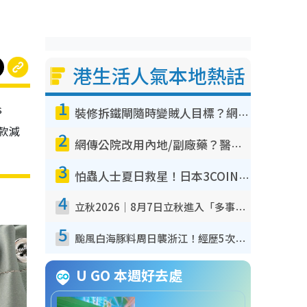
港生活人氣本地熱話
1
s
裝修拆鐵閘隨時變賊人目標？網民揭2大關鍵用途：裝新式等於白裝？附新舊鐵閘分別
0款減
2
網傳公院改用內地/副廠藥？醫生拆解正副廠分別 揭4類人換藥隨時出事
3
怕蟲人士夏日救星！日本3COINS爆紅驅蟲神器$45起 1招「全程免觸碰」輕鬆搞定小強
4
立秋2026｜8月7日立秋進入「多事之秋」 3件事唔做得！專家教6招開運 清枱頭／銀包納氣接好運
5
颱風白海豚料周日襲浙江！經歷5次「眼牆置換」極罕見 成登陸內地最長途颱風
U GO 本週好去處