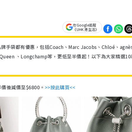
在Google追蹤
《UHK 港生活》
都有優惠，包括Coach、Marc Jacobs、Chloé、agnè
der McQueen 、Longchamp等，更低至半價起！以下為大家精選1
00，半價後減價至$6800。
>>按此購買<<