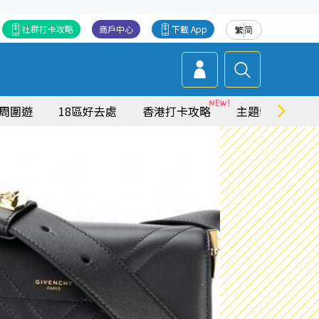
社群打卡攻略
商戶中心
下載 App
繁
简
周圍遊
18區好去處
香港打卡攻略
主題特集