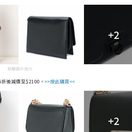
+2
點擊圖片放大
00，6折後減價至$2100。
>>按此購買<<
+2