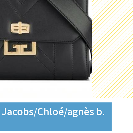
s/Chloé/agnès b.