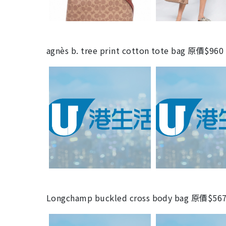
agnès b. tree print cotton tote bag
原價$96
Longchamp buckled cross body bag
原價$56