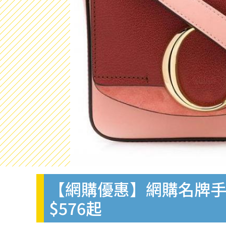
【網購優惠】網購名牌手袋減價低
$576起