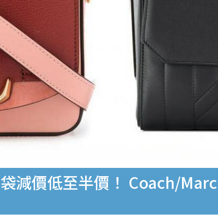
至半價！ Coach/Marc Jacob