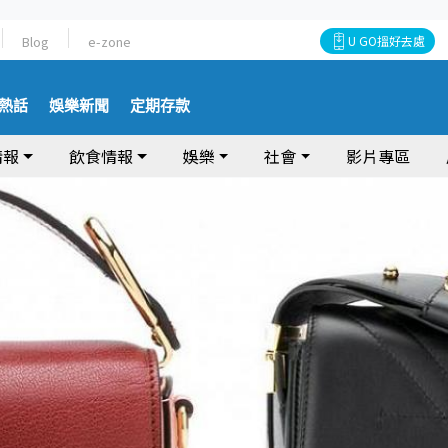
Blog
e-zone
U GO搵好去處
熱話
娛樂新聞
定期存款
情報
飲食情報
娛樂
社會
影片專區