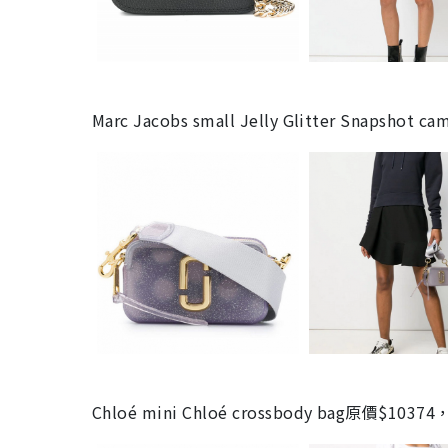
Marc Jacobs small Jelly Glitter Snapsh
Chloé mini Chloé crossbody bag原價$10