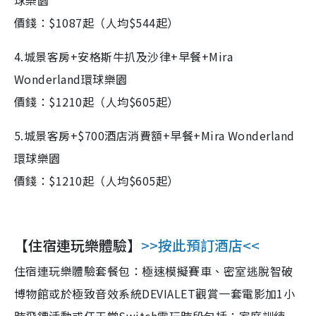
價錢：$1087起（人均$544起）
4.城景客房+安格斯牛扒及沙律+早餐+Mira
Wonderland環球樂園
價錢：
$1210
起
（人均$605起）
5.城景客房+$700酒店消費額+早餐+Mira Wonderland
環球樂園
價錢：
$1210
起
（人均$605起）
【住宿連玩樂體驗】
>>按此預訂酒店<<
住宿連玩樂體驗套餐包：
極速模擬賽車、密室逃脫智破
博物館或於極致音效系統DEVIALET觀賞一套電影加1小
時飛鏢活動或任天堂Switch電玩時段包括：家庭訓練