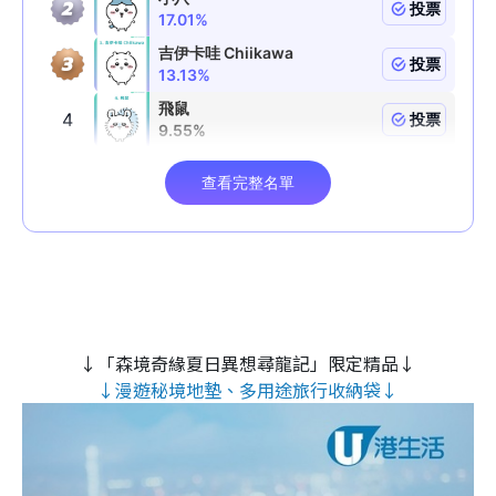
↓「森境奇緣夏日異想尋龍記」限定精品↓
↓漫遊秘境地墊、多用途旅行收納袋↓