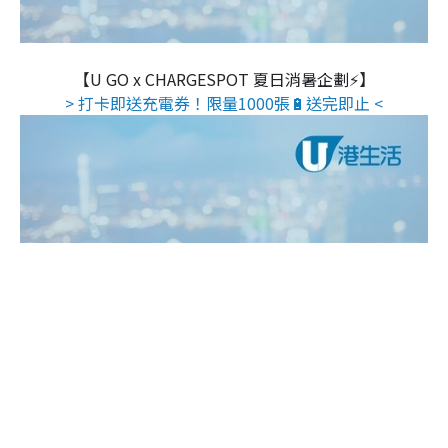
【U GO x CHARGESPOT 夏日消暑企劃⚡】
> 打卡即送充電券！限量1000張🔋送完即止 <