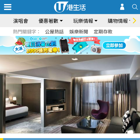
演唱會
優惠著數
玩樂情報
購物情報
熱門關鍵字：
公屋熱話
娛樂新聞
定期存款