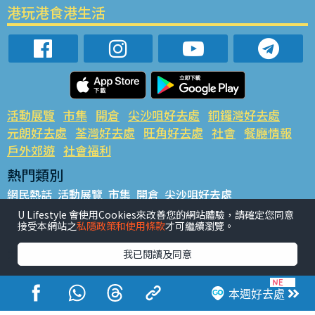
港玩港食港生活
活動展覽
市集
開倉
尖沙咀好去處
銅鑼灣好去處
元朗好去處
荃灣好去處
旺角好去處
社會
餐廳情報
戶外郊遊
社會福利
熱門類別
網民熱話
活動展覽
市集
開倉
尖沙咀好去處
銅鑼灣好去處
元朗好去處
荃灣好去處
旺角好去處
社會
U Lifestyle 會使用Cookies來改善您的網站體驗，請確定您同意
接受本網站之
私隱政策和使用條款
才可繼續瀏覽。
餐廳情報
戶外郊遊
熱門標籤
我已閱讀及同意
#UGO搵好去處
#人氣活動推介
#美食社群熱話
#親子玩樂好去處
#ULifestyle應用程式
#限時搶
本週好去處
#UJetso禮物放送
#ULifestyle商戶中心
#著數
#網絡熱話