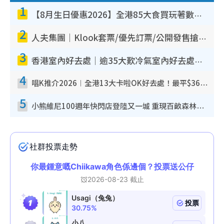
1
【8月生日優惠2026】全港85大食買玩著數攻略 自助餐/火鍋放題同行免費＋誠品/DONKI送現金券
2
人夫集團｜Klook套票/優先訂票/公開發售搶飛攻略！附票價.購票連結.場地座位表
3
香港室內好去處｜逾35大歎冷氣室內好去處推介 室內活動免費避雨無懼落雨
4
唱K推介2026︱全港13大卡啦OK好去處！最平$36起 日文K都有！(附地址+收費詳情)
5
小熊維尼100週年快閃店登陸又一城 重現百畝森林經典場景／獨家限定盲盒登場／專屬DIY香水