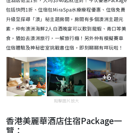
住酒店低至1折，人均$346起就住到！今次優惠Package
包括快閃1折、住宿包MiraSpa水療療程優惠、住宿免費
升級至探尋「澳」秘主題房間，房間有多個澳洲主題元
素，仲有澳洲海鮮
2
人白酒晚宴可以歎到龍蝦、青口等美
食，猶如去澳洲旅行，一解旅行癮！另外仲有模擬賽車
住宿體驗及神秘密室挑戰書住宿，即刻睇睇有咩玩啦！
+6
點擊圖片放大
香港美麗華酒店住宿Package一
覽：