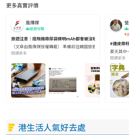
更多真實評價
風傳媒
營養教
旅遊攻略
生
香港
旅遊注意｜搭飛機帶尿袋標明mAh都會被沒收😱出發前切記檢查「1
#連皮帶籽都
（文章由風傳媒授權轉載） 準備前往韓國旅遊的民眾，近期要特別留
夏天其中一種時
閱讀更多
閱讀更多
港生活人氣好去處