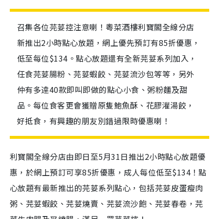
召集各位芫荽控注意喇！粵菜酒樓利寶閣全線分店
新推出2小時點心放題，網上優先預訂有85折優惠，
低至每位$134。點心放題還有全新芫荽系列加入，
任食芫荽腸粉、芫荽蝦餃、芫荽流沙包等等，另外
仲有多逹40款即叫即做的點心小食、粥粉麵及甜
品。每位食客更會獲贈原隻鮑魚酥、花膠灌湯餃，
好抵食，有興趣的朋友別錯過限時優惠喇！
利寶閣全線分店由即日至5月31日推出2小時點心放題優
惠，於網上預訂可享85折優惠，成人每位低至$134！點
心放題有最新推出的芫荽系列點心，包括芫荽皮蛋瘦肉
粥、芫荽蝦餃、芫荽燒賣、芫荽流沙飽、芫荽春卷，芫