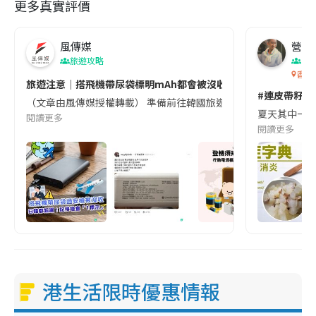
更多真實評價
風傳媒
營養教
旅遊攻略
生
香港
旅遊注意｜搭飛機帶尿袋標明mAh都會被沒收😱出發前切記檢查「1
#連皮帶籽都
（文章由風傳媒授權轉載） 準備前往韓國旅遊的民眾，近期要特別留
夏天其中一種時
閱讀更多
閱讀更多
港生活限時優惠情報