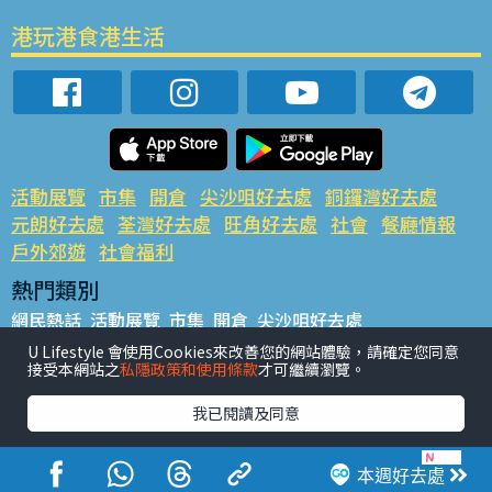
港玩港食港生活
活動展覽
市集
開倉
尖沙咀好去處
銅鑼灣好去處
元朗好去處
荃灣好去處
旺角好去處
社會
餐廳情報
戶外郊遊
社會福利
熱門類別
網民熱話
活動展覽
市集
開倉
尖沙咀好去處
銅鑼灣好去處
元朗好去處
荃灣好去處
旺角好去處
社會
U Lifestyle 會使用Cookies來改善您的網站體驗，請確定您同意
接受本網站之
私隱政策和使用條款
才可繼續瀏覽。
餐廳情報
戶外郊遊
熱門標籤
我已閱讀及同意
#UGO搵好去處
#人氣活動推介
#美食社群熱話
#親子玩樂好去處
#ULifestyle應用程式
#限時搶
本週好去處