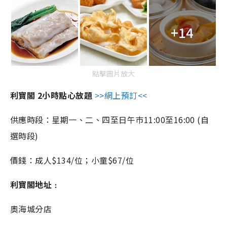
+14
點擊圖片放大
利
寶閣 2小時點心放題
>>網上預訂<<
供應時段：星期一、二、四至日午巿11:00至16:00 (自
選時段)
價錢：成人$134/位；小童$67/位
利寶閣地址﹕
奧海城分店