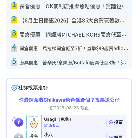
1
長者優惠｜OK便利店推樂悠咭優惠！買麵包/牛奶/保健品拍卡即減
2
【8月生日優惠2026】全港85大食買玩著數攻略 自助餐/火鍋放題同行免費＋誠品/DONKI送現金券
3
開倉優惠｜銅鑼灣MICHAEL KORS開倉低至17折！直擊$500起買手袋/銀包/鞋款 必買經典Jet Set系列
4
開倉優惠｜馬拉松開倉低至3折！直擊$99起買adidas／New Balance／Puma鞋款 STANLEY保溫杯劈價至$119起
5
廚具優惠｜普樂氏/意美廚/Buffalo廚具低至3折！$89起買煎鍋／炒鑊／個人鍋 同場小家電激減至$99起