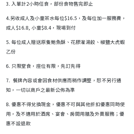
3. 入單計2小時任食，部份食物售完即止
4.另收成人及小童茶水每位$16.5，及每位加一服務費，
成人$16.8, 小童$8.4，現場到付
5. 每位成人贈送原隻鮑魚酥、花膠灌湯餃、椒鹽大虎蝦
乙份
6. 只限堂食，座位有限，先訂先得
7. 餐牌內容或會因食材供應而稍作調整，恕不另行通
知，一切以商戶之最新公佈為準
8. 優惠不得兌換現金，優惠不可與其他折扣優惠同時使
用，及不適用於酒席、宴會、房間用膳及外賣服務；優
惠不設退款