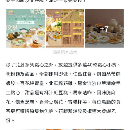
荽牛肉腸及叉燒腸，滿足一眾芫荽控！
+7
點擊圖片放大
除了芫荽系列點心之外，放題提供多逹40款點心小食、
粥粉麵及甜品，全部即叫即做，任點任食。例如晶瑩鮮
蝦餃、百花燒賣皇、北菇棉花雞、黑金流沙包等精緻手
工點心。甜品還有椰汁紅豆糕、馬來喳咋、回味脆麻
花、懷舊芝卷、香滑豆腐花、雪糕杯等。每位惠顧的食
客更可獲贈原隻鮑魚酥、花膠灌湯餃及椒鹽大虎蝦乙
份。