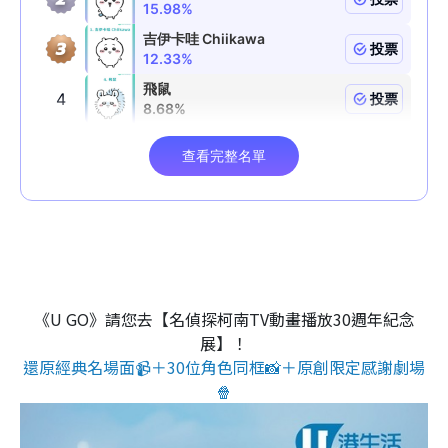
《U GO》請您去【名偵探柯南TV動畫播放30週年紀念
展】！
還原經典名場面📹＋30位角色同框📸＋原創限定感謝劇場
🍿