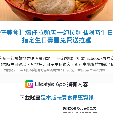
仔美食】灣仔拉麵店一幻拉麵推限時生
指定生日壽星免費送拉麵
慶祝一幻拉麵於香港開業3周年，一幻拉麵最近於facbeook專頁
出限時生日優惠，凡於指定日子生日顧客，即可享免費拉麵或半
麵優惠，有興趣的朋友記得約埋4月及5月生日壽星去食啦！
獨有內容
下載睇盡
足本版玩買食優惠資訊
(掃描QR Code睇全文)