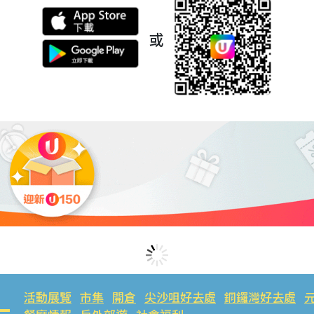
或
活動展覽
市集
開倉
尖沙咀好去處
銅鑼灣好去處