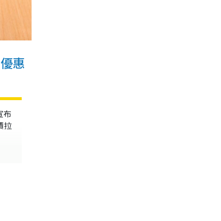
日優惠
宣布
價拉