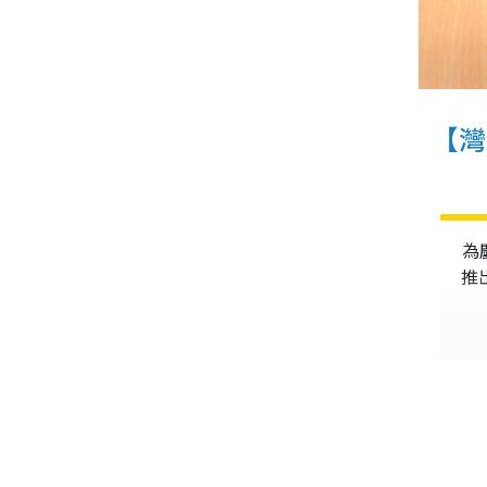
【灣
為
推