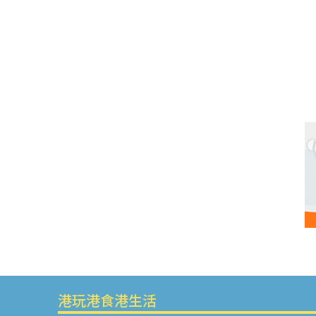
港玩港食港生活