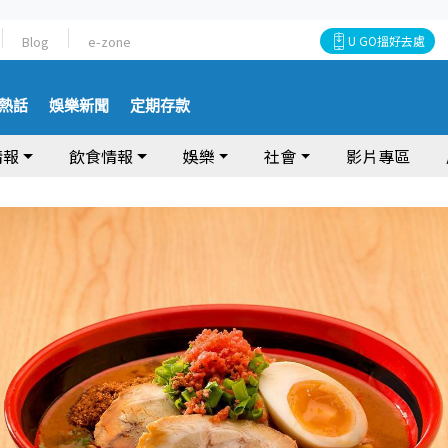
Blog
e-zone
U GO搵好去處
熱話
娛樂新聞
定期存款
情報
飲食情報
娛樂
社會
影片專區