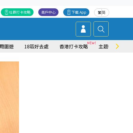
社群打卡攻略
商戶中心
下載 App
繁
简
周圍遊
18區好去處
香港打卡攻略
主題特集