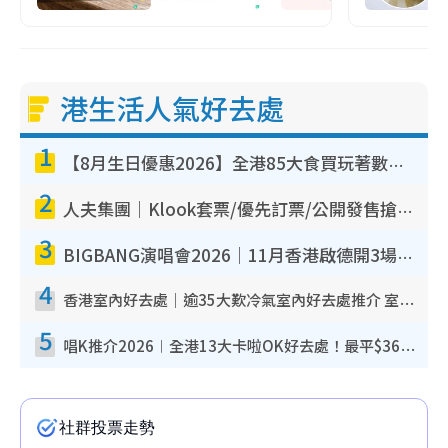
港生活人氣好去處
1
【8月生日優惠2026】全港85大食買玩著數攻略 自助餐/火鍋放題同行免費＋誠品/DONKI送現金券
2
人夫集團｜Klook套票/優先訂票/公開發售搶飛攻略！附票價.購票連結.場地座位表
3
BIGBANG演唱會2026｜11月香港啟德開3場！實名制VIP申請、優先購票攻略
4
香港室內好去處｜逾35大歎冷氣室內好去處推介 室內活動免費避雨無懼落雨
5
唱K推介2026︱全港13大卡啦OK好去處！最平$36起 日文K都有！(附地址+收費詳情)