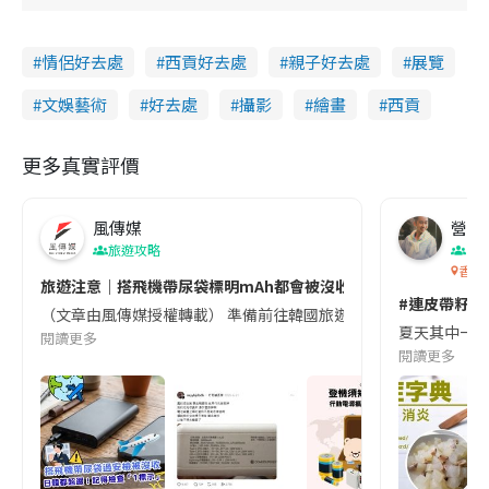
情侶好去處
西貢好去處
親子好去處
展覽
文娛藝術
好去處
攝影
繪畫
西貢
更多真實評價
風傳媒
營養教
旅遊攻略
生
香港
旅遊注意｜搭飛機帶尿袋標明mAh都會被沒收😱出發前切記檢查「1
#連皮帶籽都
（文章由風傳媒授權轉載） 準備前往韓國旅遊的民眾，近期要特別留
夏天其中一種時
閱讀更多
閱讀更多