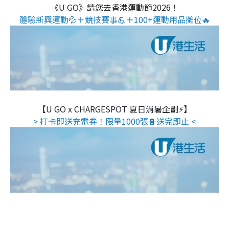
《U GO》請您去香港運動節2026！
體驗新興運動💦＋競技賽事💪＋100+運動用品攤位🔥
【U GO x CHARGESPOT 夏日消暑企劃⚡】
> 打卡即送充電券！限量1000張🔋送完即止 <