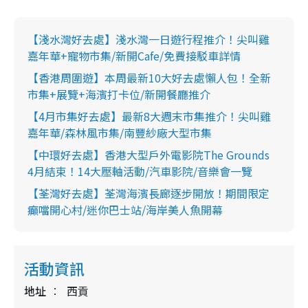
【淺水灣好去處】淺水灣一日遊行程推介！尖叫雞
嘉年華+寵物市集/新開Cafe/免費接駁車詳情
【香港周圍遊】本周最新10大好去處懶人包！全新
市集+展覽+海濱打卡位/新開餐廳推介
【4月市集好去處】最新8大週末市集推介！尖叫雞
嘉年華/森林風市集/南豐紗廠大型市集
【中環好去處】香港大型戶外電影院The Grounds
4月結束！14大壓軸活動/汽車影院/音樂會一覽
【荃灣好去處】荃灣海濱長廊逐步開放！期間限定
癲噹開心村/迷你巴士站/海岸美人魚開幕
活動資訊
地址
西貢