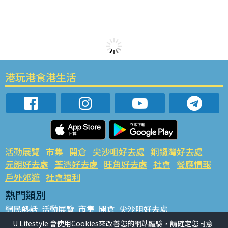
港玩港食港生活
活動展覽
市集
開倉
尖沙咀好去處
銅鑼灣好去處
元朗好去處
荃灣好去處
旺角好去處
社會
餐廳情報
戶外郊遊
社會福利
熱門類別
網民熱話
活動展覽
市集
開倉
尖沙咀好去處
銅鑼灣好去處
元朗好去處
荃灣好去處
旺角好去處
社會
U Lifestyle 會使用Cookies來改善您的網站體驗，請確定您同意