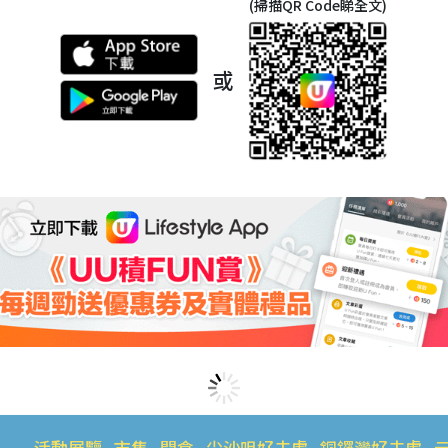
(掃描QR Code睇全文)
或
活動展覽
市集
開倉
尖沙咀好去處
銅鑼灣好去處