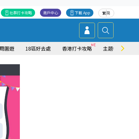
社群打卡攻略
商戶中心
下載 App
繁
简
周圍遊
18區好去處
香港打卡攻略
主題特集