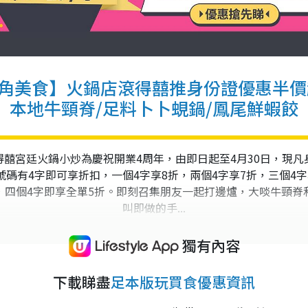
角美食】火鍋店滾得囍推身份證優惠半價
本地牛頸脊/足料卜卜蜆鍋/鳳尾鮮蝦餃
得囍宮廷火鍋小炒為慶祝開業4周年，由即日起至4月30日，現凡
號碼有4字即可享折扣，一個4字享8折，兩個4字享7折，三個4字
，四個4字即享全單5折。即刻召集朋友一起打邊爐，大啖牛頸脊
叫即做的手...
獨有內容
下載睇盡
足本版玩買食優惠資訊