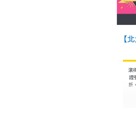
【北
滾
證
折