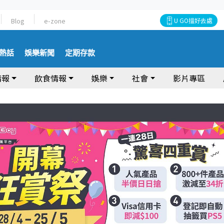
Blog
e-zone
U GO搵好去處
熱話
娛樂新聞
定期存款
情報
飲食情報
娛樂
社會
影片專區