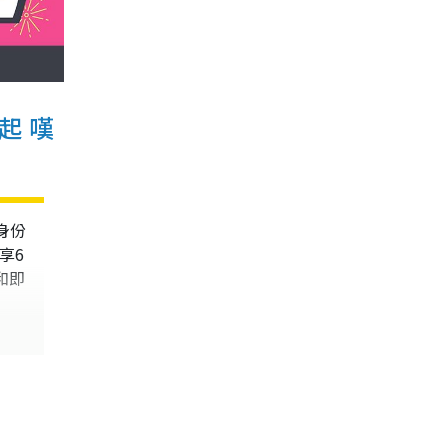
起 嘆
身份
享6
和即