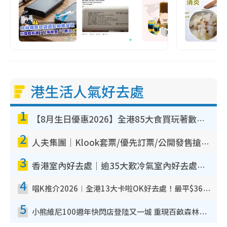
港生活人氣好去處
1
【8月生日優惠2026】全港85大食買玩著數攻略 自助餐/火鍋放題同行免費＋誠品/DONKI送現金券
2
人夫集團｜Klook套票/優先訂票/公開發售搶飛攻略！附票價.購票連結.場地座位表
3
香港室內好去處｜逾35大歎冷氣室內好去處推介 室內活動免費避雨無懼落雨
4
唱K推介2026︱全港13大卡啦OK好去處！最平$36起 日文K都有！(附地址+收費詳情)
5
小熊維尼100週年快閃店登陸又一城 重現百畝森林經典場景／獨家限定盲盒登場／專屬DIY香水