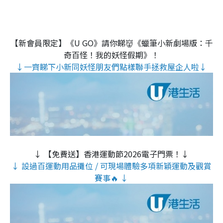
【新會員限定】《U GO》請你睇👹《蠟筆小新劇場版：千
奇百怪！我的妖怪假期》！
↓一齊睇下小新同妖怪朋友們點樣聯手拯救屋企人啦↓
↓ 【免費送】香港運動節2026電子門票！↓
↓ 設過百運動用品攤位 / 可現場體驗多項新穎運動及觀賞
賽事🔥 ↓