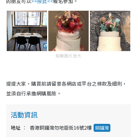
的朋友可以
>>按此<<
報名參加。
點擊圖片放大
提提大家，購買前請留意各網店或平台之條款及細則，
並須自行承擔網購風險。
活動資訊
地址
香港銅鑼灣勿地臣街16號2樓
銅鑼灣