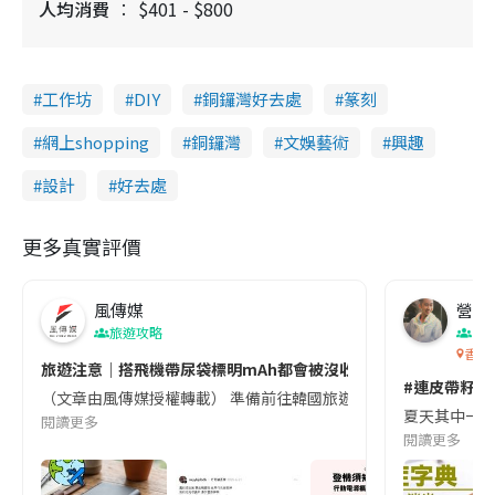
人均消費
$401 - $800
工作坊
DIY
銅鑼灣好去處
篆刻
網上shopping
銅鑼灣
文娛藝術
興趣
設計
好去處
更多真實評價
風傳媒
營養教
旅遊攻略
生
香港
旅遊注意｜搭飛機帶尿袋標明mAh都會被沒收😱出發前切記檢查「1
#連皮帶籽都
（文章由風傳媒授權轉載） 準備前往韓國旅遊的民眾，近期要特別留
夏天其中一種時
閱讀更多
閱讀更多