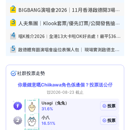
2
BIGBANG演唱會2026｜11月香港啟德開3場！實名制VIP申請、優先購票攻略
3
人夫集團｜Klook套票/優先訂票/公開發售搶飛攻略！附票價.購票連結.場地座位表
4
唱K推介2026︱全港13大卡啦OK好去處！最平$36起 日文K都有！(附地址+收費詳情)
5
啟德體育園演唱會座位表懶人包｜ 現場實測啟德主場館行數/段數/視角位置全攻略