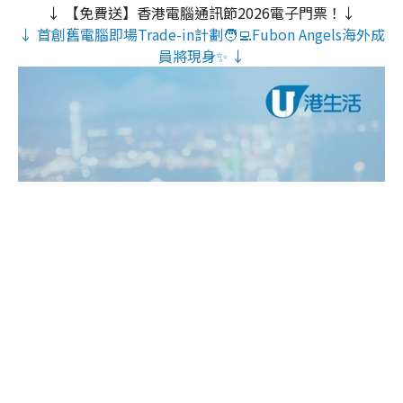
↓ 【免費送】香港電腦通訊節2026電子門票！↓
↓ 首創舊電腦即場Trade-in計劃🧑‍💻Fubon Angels海外成
員將現身✨ ↓