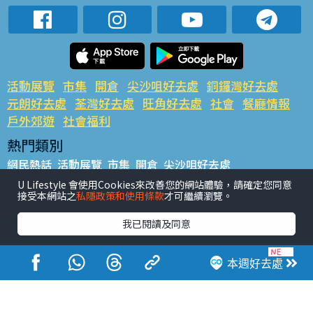
活動展覽
市集
開倉
尖沙咀好去處
銅鑼灣好去處
元朗好去處
荃灣好去處
旺角好去處
社會
餐廳情報
戶外郊遊
社會福利
熱門類別
網民熱話
活動展覽
市集
開倉
尖沙咀好去處
銅鑼灣好去處
元朗好去處
荃灣好去處
旺角好去處
社會
U Lifestyle 會使用Cookies來改善您的網站體驗，請確定您同意
接受本網站之
私隱政策和使用條款
才可繼續瀏覽。
餐廳情報
戶外郊遊
熱門標籤
我已閱讀及同意
#UGO搵好去處
#人氣活動推介
#美食社群熱話
#親子玩樂好去處
#ULifestyle應用程式
#限時搶
本週好去處
#UJetso禮物放送
#ULifestyle商戶中心
#著數
#網絡熱話
香港經濟日報版權所有©2026