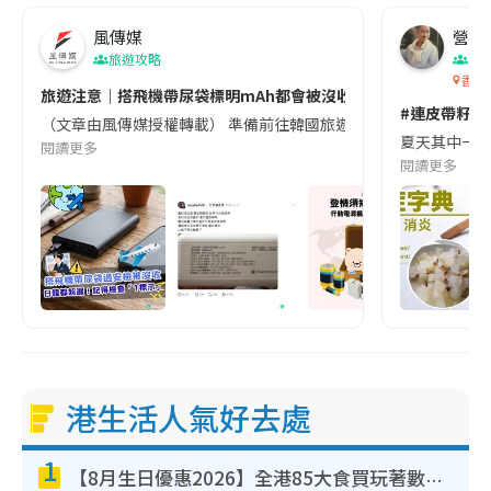
風傳媒
營養教
旅遊攻略
生
香港
旅遊注意｜搭飛機帶尿袋標明mAh都會被沒收😱出發前切記檢查「1
#連皮帶籽都
（文章由風傳媒授權轉載） 準備前往韓國旅遊的民眾，近期要特別留
夏天其中一種時
閱讀更多
閱讀更多
港生活人氣好去處
1
【8月生日優惠2026】全港85大食買玩著數攻略 自助餐/火鍋放題同行免費＋誠品/DONKI送現金券