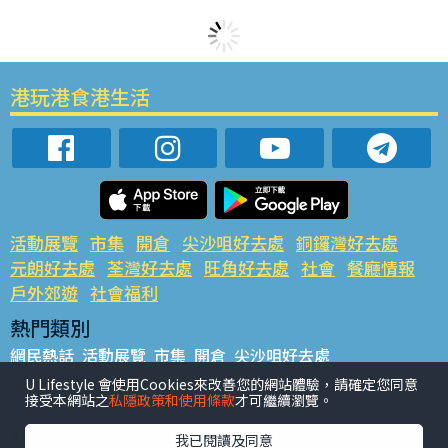
港玩港食港生活
活動展覽
市集
開倉
尖沙咀好去處
銅鑼灣好去處
元朗好去處
荃灣好去處
旺角好去處
社會
餐廳情報
戶外郊遊
社會福利
熱門類別
網民熱話
活動展覽
市集
開倉
尖沙咀好去處
銅鑼灣好去處
元朗好去處
荃灣好去處
旺角好去處
社會
U Lifestyle 會使用Cookies來改善您的網站體驗，請確定您同意
接受本網站之
私隱政策和使用條款
才可繼續瀏覽。
餐廳情報
戶外郊遊
熱門標籤
我已閱讀及同意