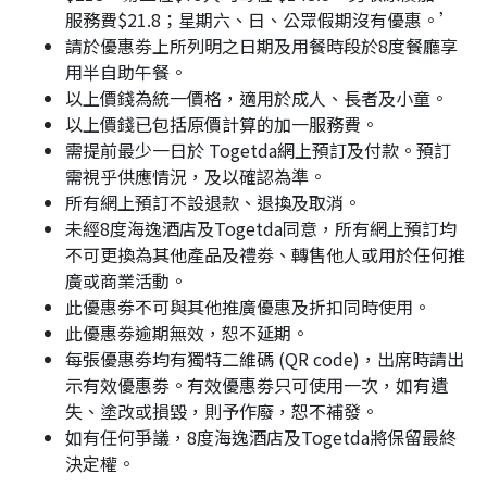
服務費$21.8；星期六、日、公眾假期沒有優惠。’
請於優惠劵上所列明之日期及用餐時段於8度餐廳享
用半自助午餐。
以上價錢為統一價格，適用於成人、長者及小童。
以上價錢已包括原價計算的加一服務費。
需提前最少一日於 Togetda網上預訂及付款。預訂
需視乎供應情況，及以確認為準。
所有網上預訂不設退款、退換及取消。
未經8度海逸酒店及Togetda同意，所有網上預訂均
不可更換為其他產品及禮劵、轉售他人或用於任何推
廣或商業活動。
此優惠劵不可與其他推廣優惠及折扣同時使用。
此優惠劵逾期無效，恕不延期。
每張優惠劵均有獨特二維碼 (QR code)，出席時請出
示有效優惠劵。有效優惠劵只可使用一次，如有遺
失、塗改或損毀，則予作廢，恕不補發。
如有任何爭議，8度海逸酒店及Togetda將保留最終
決定權。