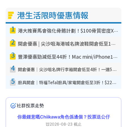
港生活限時優惠情報
1
港大推賽馬會強化骨骼計劃！$100骨質密度X光檢查 完成免費運動訓練送超市禮券！附參加資格
2
開倉優惠 | 尖沙咀海港城名牌波鞋開倉低至1折！On鞋$899起／Joy&Peace鞋履$98起
3
豐澤優惠勁減低至44折！Mac mini/iPhone17Pro大減價！廚房家電$220起
4
開倉優惠｜尖沙咀名牌行李箱開倉低至4折！一連5日 American Tourister/ace./Hallmark $200起！
5
廚具開倉｜特福Tefal廚具/家電開倉低至3折！$220起買平底鍋/炒鑊/湯煲！電飯煲/吸塵機/燙斗$418起