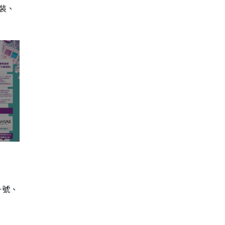
裝、
一號、