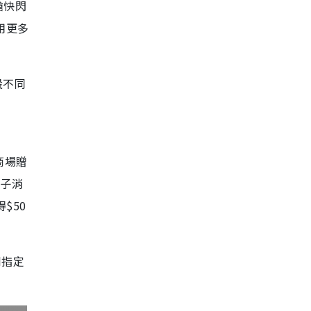
搶快閃
用更多
設不同
折
地商場贈
電子消
$50
到指定