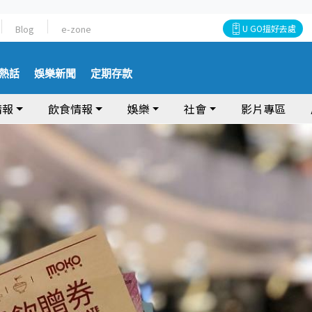
Blog
e-zone
U GO搵好去處
熱話
娛樂新聞
定期存款
情報
飲食情報
娛樂
社會
影片專區