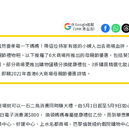
在Google追蹤
《UHK 港生活》
當然要孝敬一下媽媽！帶這位持家有道的小婦人出去商場血拚
親節禮物吧。以下搜羅了6大商場所推出的母親節優惠，包括葵
場。部分商場更推出購物儲積分換健康禮包、3折購買精選化妝
即睇2021年香港6大商場母親節優惠詳情。
場就可以一石二鳥消費同時賺大禮。由5月1日起至5月9日如
積分加即日電子消費滿$800， 換領媽媽專屬健康禮包乙份。而到華懋
頓中心、好運中心、上水名都商場、巴黎倫敦紐約戲院購物中