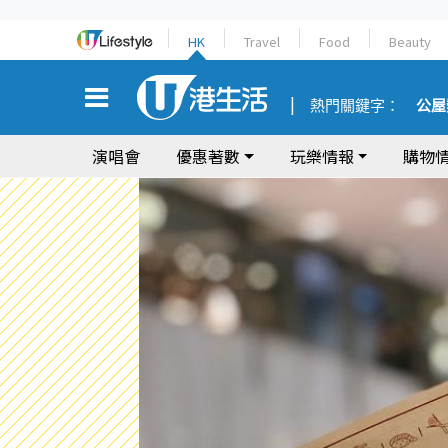
HK
Travel
Food
Beauty
熱門關鍵字：
公屋
演唱會
優惠著數
玩樂情報
購物