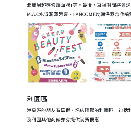
潤雙層超導修護面膜｣等。最後，直播期間將會送出
M.A.C水漾潤澤唇膏、LANCOME玫瑰保濕急救
利園區
港島區的朋友看這邊，名店匯聚的利園區，包括
及利園其他商舖亦有提供消費優惠。