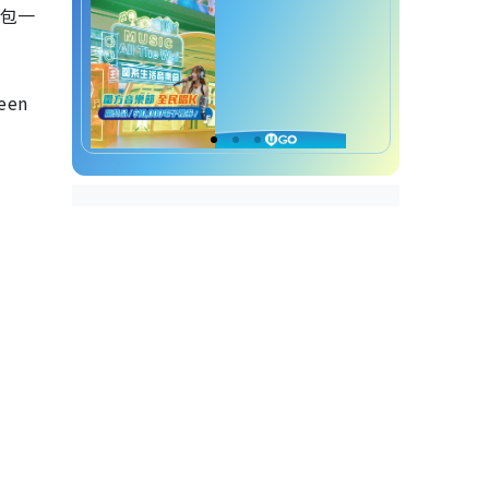
禮包一
en