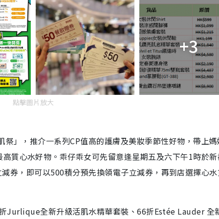
+3
點擊圖片放大
美肌祭」，推介一系列CP值高的護膚及美妝季節性好物，帶上媽
最高質心水好物。乖仔乖女可先留意逢星期五及六下午1時於新
購電子立減券，即可以500積分預先換領電子立減券，再到店選擇心水
urlique全新升級活肌水精華套裝、66折Estée Lauder 