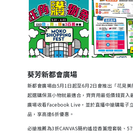
葵芳新都會廣場
新都會廣場由5月1日起至6月2日會推出「花見
起選購保濕小物就最適合，齊齊用最低價錢買入
廣場收看Facebook Live，並於直播中搶
品，享高達6折優惠。
必搶推薦為3折CANVAS簡約遙控香薰燈套裝、57折J