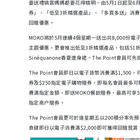
要送禮犒賞媽媽都要花得精明，由5月1日起至6月
券」、「低至3折精選產品」、「多買多送」消費禮
回贈優惠。
MOKO將於5月連續4個星期一送出共8,000份
主題優惠，更會推出低至3折精選產品，包括51折購入
Sinéquanone春夏連身裙。The Point會
The Point會員即日以電子貨幣消費滿$1,500
券及$250指定電子購物贈券，即每名會員最多可賺
費滿指定金額，即送MOKO餐飲贈券，最高可享5
指定商户贈券。
The Point會員更可於逢星期五以200積分率
食肆即日以電子消費滿$2,000即可獲得回贈獎