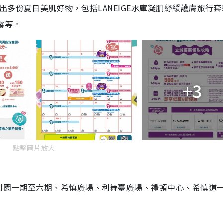
多份夏日美肌好物，包括LANEIGE水庫凝肌紓緩護膚旅行套
噴霧等。
+3
點擊圖片放大
利園一期至六期、希慎廣場、利舞臺廣場、禮頓中心、希慎道