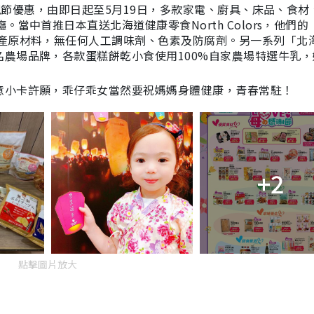
母親節優惠，由即日起至5月19日，多款家電
、廚具、床品、食材
癮。
當中首推日本直送北海道健康零食North Colors，他們
國產原材料，無任何人工調味劑、色素及防腐劑。另一系列「北
農場品牌，各款蛋糕餅乾小食使用100%自家農場特選牛乳，
意小卡許願，乖仔乖女當然要祝媽媽身體健康，青春常駐！
+2
點擊圖片放大