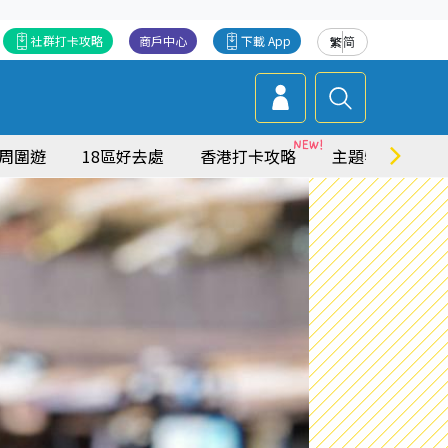
社群打卡攻略
商戶中心
下載 App
繁
简
周圍遊
18區好去處
香港打卡攻略
主題特集