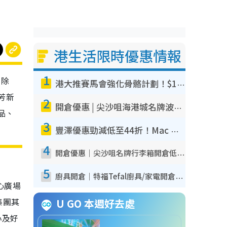
港生活限時優惠情報
1
，除
港大推賽馬會強化骨骼計劃！$100骨質密度X光檢查 完成免費運動訓練送超市禮券！附參加資格
芳新
2
開倉優惠 | 尖沙咀海港城名牌波鞋開倉低至1折！On鞋$899起／Joy&Peace鞋履$98起
品、
3
豐澤優惠勁減低至44折！Mac mini/iPhone17Pro大減價！廚房家電$220起
4
開倉優惠｜尖沙咀名牌行李箱開倉低至4折！一連5日 American Tourister/ace./Hallmark $200起！
5
廚具開倉｜特福Tefal廚具/家電開倉低至3折！$220起買平底鍋/炒鑊/湯煲！電飯煲/吸塵機/燙斗$418起
心廣場
集團其
U GO 本週好去處
心及好