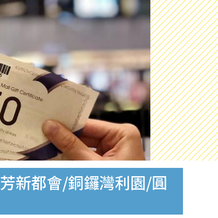
葵芳新都會/銅鑼灣利園/圓