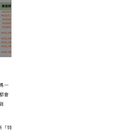
媽一
都會
貨
全新「特