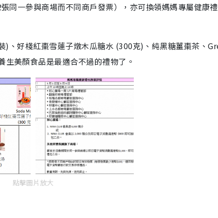
0（2張同一參與商場而不同商戶發票），亦可換領媽媽專屬健康
4隻裝)、好棧紅棗雪蓮子燉木瓜糖水 (300克)、純黑糖薑棗茶、Gre
種養生美顏食品是最適合不過的禮物了。
點擊圖片放大