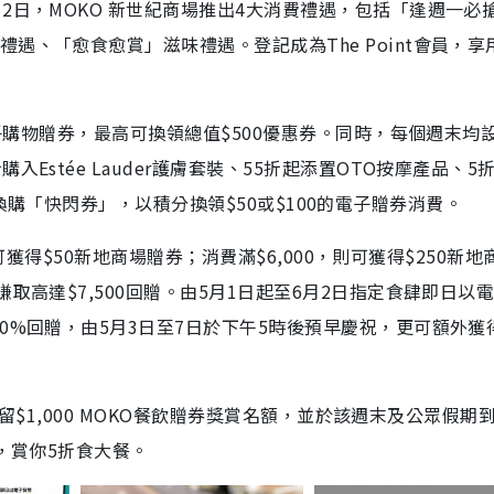
2日，MOKO 新世紀商場推出4大消費禮遇，包括「逢週一必
遇、「愈食愈賞」滋味禮遇。登記成為The Point會員，享
電子購物贈券，最高可換領總值$500優惠券。同時，每個週末均
Estée Lauder護膚套裝、55折起添置OTO按摩產品、5
員可先換購「快閃券」，以積分換領$50或$100的電子贈券消費。
，可獲得$50新地商場贈券；消費滿$6,000，則可獲得$250新
取高達$7,500回贈。由5月1日起至6月2日指定食肆即日以
0%回贈，由5月3日至7日於下午5時後預早慶祝，更可額外獲得
先預留$1,000 MOKO餐飲贈券獎賞名額，並於該週末及公眾假期
賞，賞你5折食大餐。