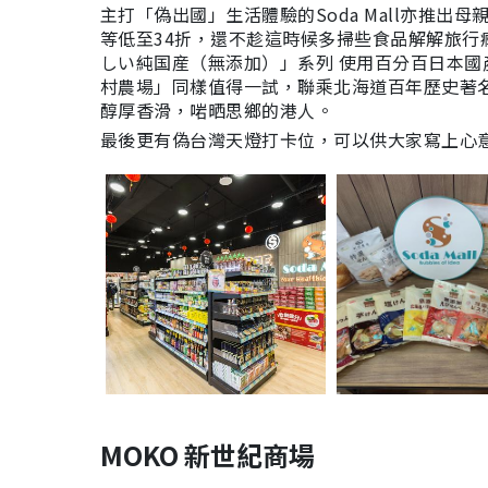
主打「偽出國」生活體驗的Soda Mall亦推出
等低至34折，還不趁這時候多掃些食品解解旅行
しい純国産（無添加）」系列 使用百分百日本
村農場」同樣值得一試，聯乘北海道百年歷史著名
醇厚香滑，啱晒思鄉的港人。
最後更有偽台灣天燈打卡位，可以供大家寫上心
MOKO 新世紀商場