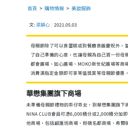
首頁
購物情報
美妝服飾
文:
梁穎心
2021.05.03
母親節除了可以食蛋糕或到餐廳食飯慶祝外，
了自己準備的心意，也讓母親為自己買一份母
都會廣場、如心廣場、MOKO新世紀廣場等商
消費滿指定金額即可享等值獎賞等母親節優惠，
華懋集團旗下商場
未準備母親節禮物的乖仔乖女，到華懋集團旗下商
NINA CLUB會員可憑6,000積分或2,000
他商場，包括翩滙坊商場、粉嶺名都商場、希爾