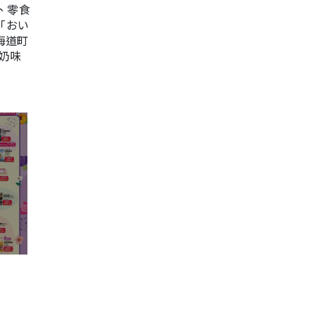
、零食
的「おい
海道町
奶味