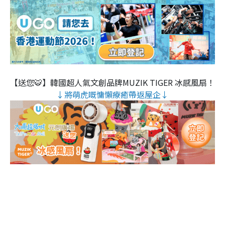
【送您🐯】韓國超人氣文創品牌MUZIK TIGER 冰感風扇！
↓將萌虎嘅慵懶療癒帶返屋企↓