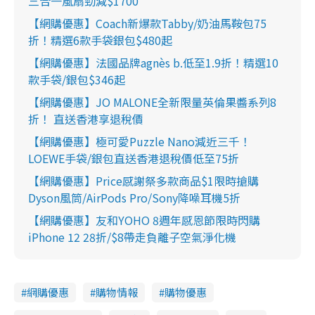
三合一風扇勁減$1700
n
【網購優惠】Coach新爆款Tabby/奶油馬鞍包75
i
折！精選6款手袋銀包$480起
n
【網購優惠】法國品牌agnès b.低至1.9折！精選10
g
款手袋/銀包$346起
T
【網購優惠】JO MALONE全新限量英倫果醬系列8
i
折！ 直送香港享退稅價
m
【網購優惠】極可愛Puzzle Nano減近三千！
e
LOEWE手袋/銀包直送香港退稅價低至75折
【網購優惠】Price感謝祭多款商品$1限時搶購
Dyson風筒/AirPods Pro/Sony降噪耳機5折
【網購優惠】友和YOHO 8週年感恩節限時閃購
iPhone 12 28折/$8帶走負離子空氣淨化機
網購優惠
購物情報
購物優惠