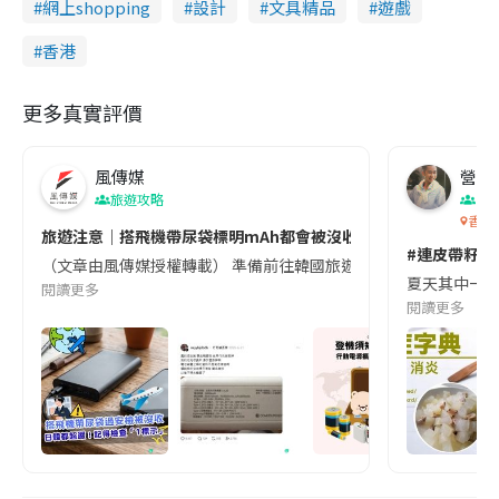
網上shopping
設計
文具精品
遊戲
香港
更多真實評價
風傳媒
營養教
旅遊攻略
生
香港
旅遊注意｜搭飛機帶尿袋標明mAh都會被沒收😱出發前切記檢查「1
#連皮帶籽都
（文章由風傳媒授權轉載） 準備前往韓國旅遊的民眾，近期要特別留
夏天其中一種時
閱讀更多
閱讀更多