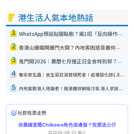
港生活人氣本地熱話
1
WhatsApp預設貼圖點刪？揭1招「反向操作」還原簡潔介面 附3步實測教學
2
香港山邊鐵閘邊門大開？內地客困惑意義何在！網民神回覆：呢種叫法理性防禦
3
鬼門開2026｜農曆七月撞正日全食特別邪？專家警告切忌做一事！揭4大禁忌+2招保平安
4
奪命寄生蟲｜食生菜狂瀉首現死者！疫潮惡化錄1.8萬宗病例 揭洗菜3大謬誤
5
內地客歎港人唔識老！揭港鐵保鮮級冷氣 港人求放過：咪投訴