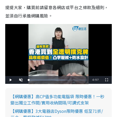
提提大家，購買前請留意各網店或平台之條款及細則，
並須自行承擔網購風險。
R
-
0:57
L
P
U
F
o
l
n
u
a
a
m
l
e
d
y
u
l
e
t
s
d
e
c
【網購優惠】高CP值多功能電腦袋 限時優惠！一秒
m
:
r
6
e
變出獨立工作間/實用收納間隔/可調式支架
3
e
a
.
n
1
【網購優惠】3大電器店Dyson限時優惠 低至71折/
6
i
%