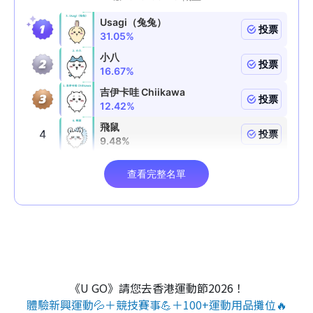
《U GO》請您去香港運動節2026！
體驗新興運動💦＋競技賽事💪＋100+運動用品攤位🔥