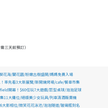
，需三天前預訂）
葵花海/蘭花園/粉嫩古樹盛開/媽媽免費入場
率先看3大新展覽/新開燒烤場/cafe/餐車市集
field開幕！$60任玩7大遊戲/巨型桌球/泡泡足球
11大攤位/絕版美少女玩具/列車清酒販賣機
大影相位/微笑花花泳池/泡泡隧道/玻璃瓶刻名