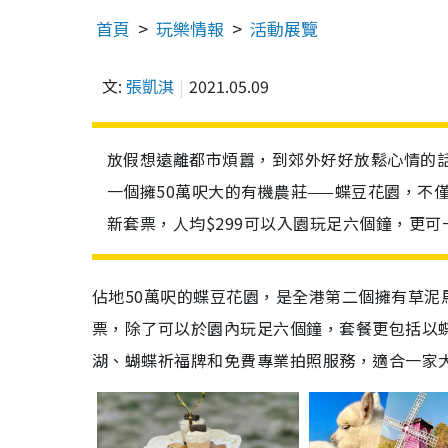
首頁
玩樂情報
活動展覽
文:
張凱淇
2021.05.09
放假想遠離都市煩囂，到郊外好好放鬆心情的
一個擁50萬呎大的有機農莊——蝶豆花園，不
新套票，人均$299可以入園玩足六個鐘，更
佔地50萬呎的蝶豆花園，是全港第二個擁有草泥
票，除了可以於園內玩足六個鐘，套餐更包括以
湖、蝴蝶祈福牌和免費專業拍照服務，適合一家