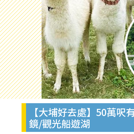
【大埔好去處】50萬呎
鏡/觀光船遊湖