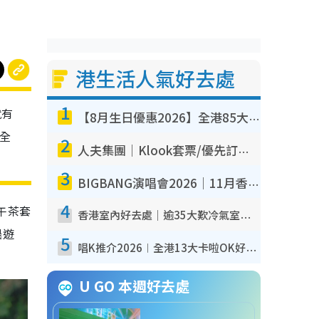
港生活人氣好去處
1
就有
【8月生日優惠2026】全港85大食買玩著數攻略 自助餐/火鍋放題同行免費＋誠品/DONKI送現金券
全
2
人夫集團｜Klook套票/優先訂票/公開發售搶飛攻略！附票價.購票連結.場地座位表
3
BIGBANG演唱會2026｜11月香港啟德開3場！實名制VIP申請、優先購票攻略
4
午茶套
香港室內好去處｜逾35大歎冷氣室內好去處推介 室內活動免費避雨無懼落雨
船遊
5
唱K推介2026︱全港13大卡啦OK好去處！最平$36起 日文K都有！(附地址+收費詳情)
U GO 本週好去處