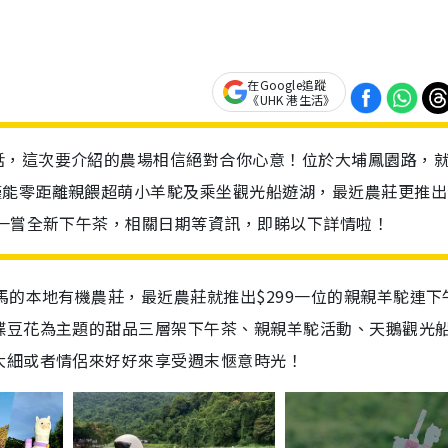
在Google追蹤
《UHK 港生活》
話，這次要介紹的農場相信絕對合你心意！位於大埔鳳園路，
僅能零距離親餵超萌小羊駝及乘坐觀光船遊湖，最近農莊更推出
可一嘗全新下午茶，相關日期等資訊，即睇以下詳情啦！
馬的本地有機農莊，最近農莊就推出$299一位的親親羊駝連下
蝶豆花為主題的甜品三層架下午茶、親親羊駝活動、天鵝觀光
大細或者情侶來好好來享受週末愜意時光！