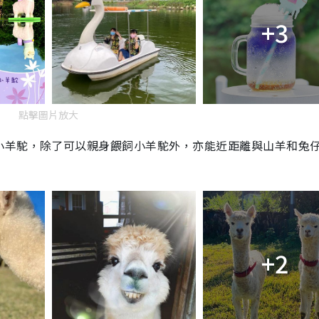
+3
點擊圖片放大
小羊駝，除了可以親身餵飼小羊駝外，亦能近距離與山羊和兔
+2