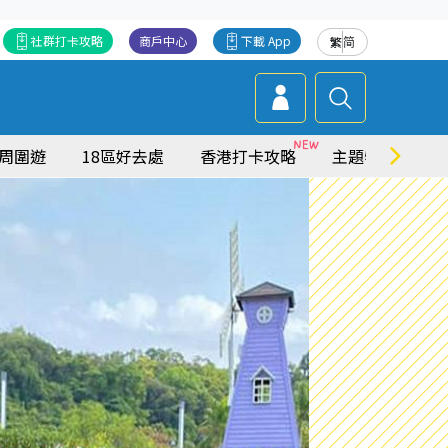
社群打卡攻略
商戶中心
下載 App
繁
简
周圍遊
18區好去處
香港打卡攻略
主題特集