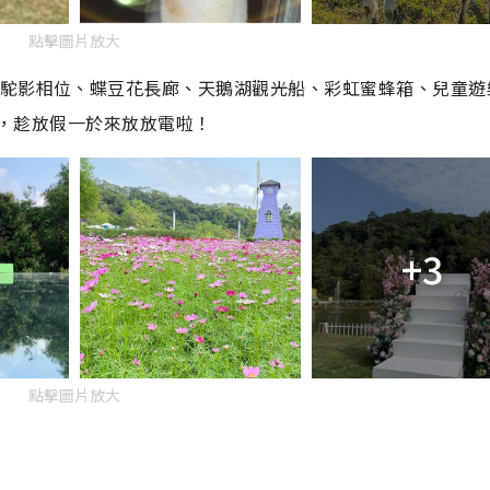
點擊圖片放大
羊駝影相位、蝶豆花長廊、天鵝湖觀光船、彩虹蜜蜂箱、兒童遊
花海，趁放假一於來放放電啦！
+3
點擊圖片放大