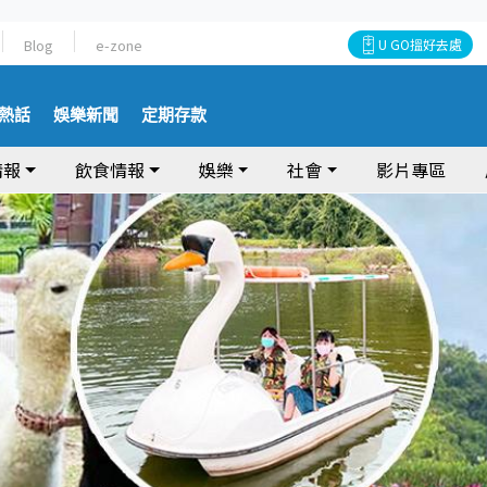
Blog
e-zone
U GO搵好去處
熱話
娛樂新聞
定期存款
情報
飲食情報
娛樂
社會
影片專區