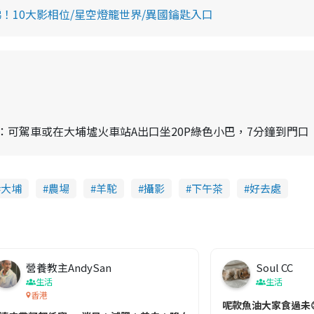
！10大影相位/星空燈籠世界/異國鑰匙入口
 如何抵達：可駕車或在大埔墟火車站A出口坐20P綠色小巴，7分鐘到門口
大埔
農場
羊駝
攝影
下午茶
好去處
營養教主AndySan
Soul CC
生活
生活
香港
切記檢查「1標示」🚨
呢款魚油大家食過未