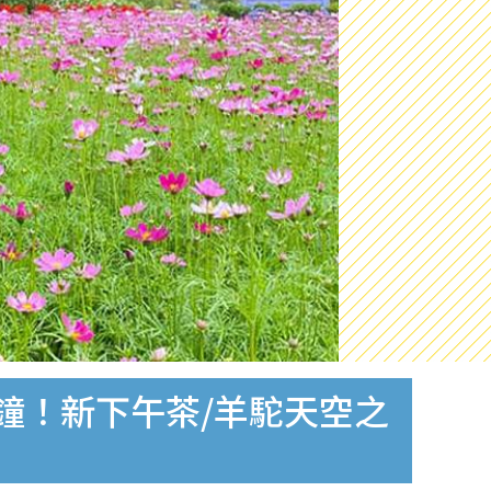
鐘！新下午茶/羊駝天空之