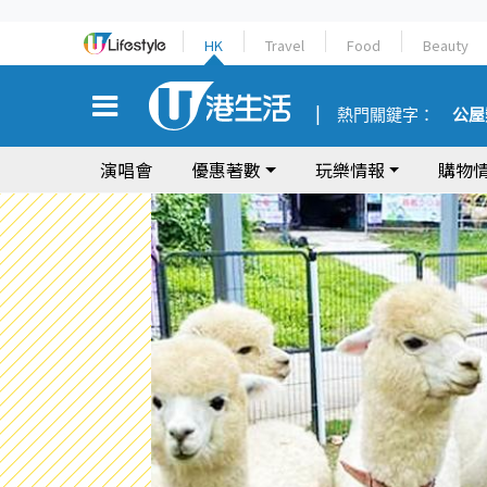
HK
Travel
Food
Beauty
熱門關鍵字：
公屋
演唱會
優惠著數
玩樂情報
購物