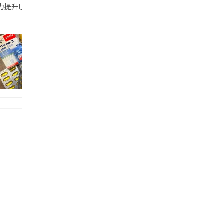
帶的行動電源機身已標示「10000mAh」，卻仍被要求當場丟棄，讓他
注力提升!｣ 長時間對住電腦､剪片寫稿,成日覺得眼睛乾澀､腦袋好似｢斷線｣｡試咗
好多鮮為人知嘅好處：減肥、消水腫、降血脂、美白養顏👇 冬瓜5大功效✨ 1️⃣ 利尿