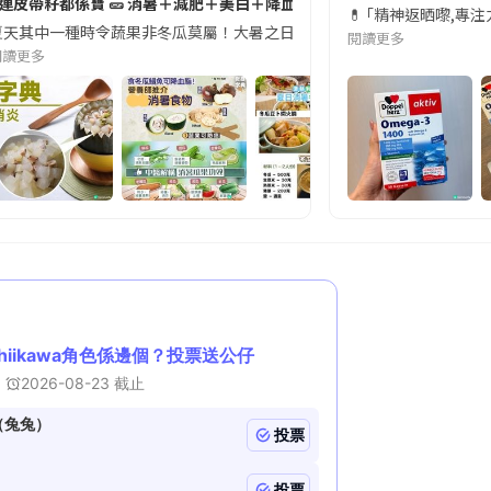
#連皮帶籽都係寶 🥒 消暑＋減肥＋美白＋降血脂
近期要特別留意隨身行李中的行動電源。一名旅客日前在機場安檢時，明明攜
💊 ｢精神返晒嚟,專
天其中一種時令蔬果非冬瓜莫屬！大暑之日，點都要飲碗冬瓜湯消暑解渴！除了解暑，冬瓜仲有
閱讀更多
閱讀更多