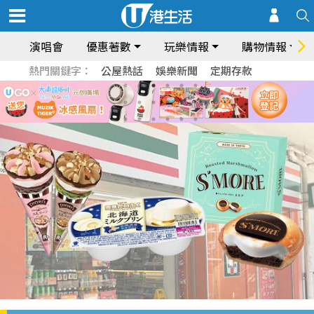
演唱會
優惠著數
玩樂情報
購物情報
熱門關鍵字：
公屋熱話
娛樂新聞
定期存款