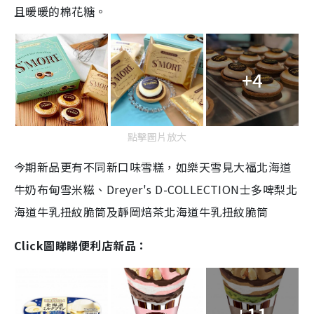
且暖暖的棉花糖。
+4
點擊圖片放大
今期新品更有不同新口味雪糕，如樂天雪見大福北海道
牛奶布甸雪米糍、Dreyer's D-COLLECTION士多啤梨北
海道牛乳扭紋脆筒及靜岡焙茶北海道牛乳扭紋脆筒
Click圖睇睇便利店新品：
+11