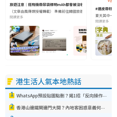
香港
旅遊注意｜搭飛機帶尿袋標明mAh都會被沒收😱出發前切記檢查「1
#連皮帶籽都
（文章由風傳媒授權轉載） 準備前往韓國旅遊的民眾，近期要特別留
夏天其中一種時
閱讀更多
閱讀更多
港生活人氣本地熱話
1
WhatsApp預設貼圖點刪？揭1招「反向操作」還原簡潔介面 附3步實測教學
2
香港山邊鐵閘邊門大開？內地客困惑意義何在！網民神回覆：呢種叫法理性防禦