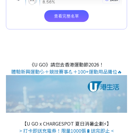
《U GO》請您去香港運動節2026！
體驗新興運動💦＋競技賽事💪＋100+運動用品攤位🔥
【U GO x CHARGESPOT 夏日消暑企劃⚡】
> 打卡即送充電券！限量1000張🔋送完即止 <