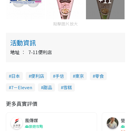
點擊圖片放大
活動資訊
地址
7-11便利店
日本
便利店
手信
東京
零食
7－Eleven
甜品
雪糕
更多真實評價
風傳媒
營養教
旅遊攻略
生