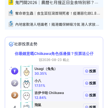
3
鬼門開2026｜農曆七月撞正日全食特別邪？專家警告切忌做一事！揭4大禁忌+2招保平安
4
奪命寄生蟲｜食生菜狂瀉首現死者！疫潮惡化錄1.8萬宗病例 揭洗菜3大謬誤
5
內地客歎港人唔識老！揭港鐵保鮮級冷氣 港人求放過：咪投訴