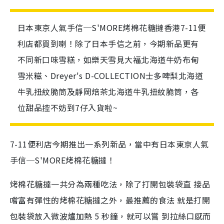
日本東京人氣手信─S'MORE烤棉花糖撻香港7-11便
利店都買到喇！除了日本手信之前，今期新品更有
不同新口味雪糕，如樂天雪見大福北海道牛奶布甸
雪米糍、Dreyer's D-COLLECTION士多啤梨北海道
牛乳扭紋脆筒及靜岡焙茶北海道牛乳扭紋脆筒，各
位甜品控不妨到7仔入貨啦~
7-11便利店今期推出一系列新品，當中有日本東京人氣
手信─S'MORE烤棉花糖撻！
烤棉花糖撻一共分為兩種吃法，除了打開包裝袋直 接品
嚐富有彈性的烤棉花糖撻之外，最推薦的食法 就是打開
包裝袋放入微波爐加熱 5 秒鐘，就可以嘗 到拉絲口感而