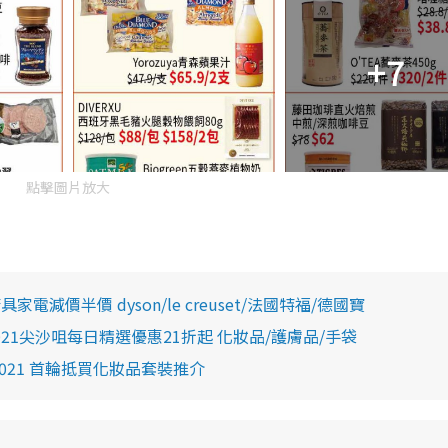
+7
點擊圖片放大
廚具家電減價半價 dyson/le creuset/法國特福/德國寶
ek 2021尖沙咀每日精選優惠21折起 化妝品/護膚品/手袋
ek 2021 首輪抵買化妝品套裝推介