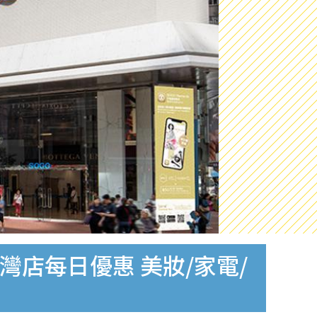
1銅鑼灣店每日優惠 美妝/家電/