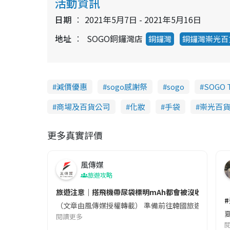
活動資訊
日期
2021年5月7日 - 2021年5月16日
地址
SOGO銅鑼灣店
銅鑼灣
銅鑼灣崇光百
減價優惠
sogo感謝祭
sogo
SOGO T
商場及百貨公司
化妝
手袋
崇光百
更多真實評價
風傳媒
旅遊攻略
旅遊注意｜搭飛機帶尿袋標明mAh都會被沒收😱出發前
（文章由風傳媒授權轉載） 準備前往韓國旅遊的民眾，
夏
閱讀更多