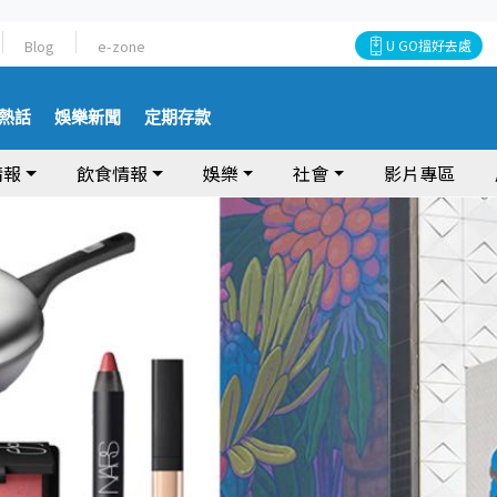
Blog
e-zone
U GO搵好去處
熱話
娛樂新聞
定期存款
情報
飲食情報
娛樂
社會
影片專區