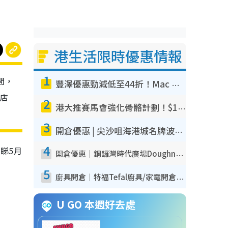
港生活限時優惠情報
1
期間，
豐澤優惠勁減低至44折！Mac mini/iPhone17Pro大減價！廚房家電$220起
店
2
港大推賽馬會強化骨骼計劃！$100骨質密度X光檢查 完成免費運動訓練送超市禮券！附參加資格
3
開倉優惠 | 尖沙咀海港城名牌波鞋開倉低至1折！On鞋$899起／Joy&Peace鞋履$98起
4
睇5月
開倉優惠｜銅鑼灣時代廣場Doughnut/Campo Marzio開倉低至1折！背囊、書包、手袋劈價$200起
5
廚具開倉｜特福Tefal廚具/家電開倉低至3折！$220起買平底鍋/炒鑊/湯煲！電飯煲/吸塵機/燙斗$418起
U GO 本週好去處