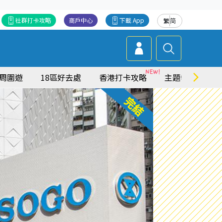
社群打卡攻略
商戶中心
下載 App
繁
简
周圍遊
18區好去處
香港打卡攻略
主題特集