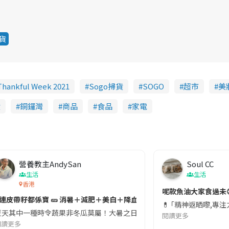
貨
hankful Week 2021
Sogo掃貨
SOGO
超市
美
貨
銅鑼灣
商品
食品
家電
營養教主AndySan
Soul CC
生活
生活
香港
切記檢查「1標示」🚨
呢款魚油大家食過未
#連皮帶籽都係寶 🥒 消暑＋減肥＋美白＋降血脂
近期要特別留意隨身行李中的行動電源。一名旅客日前在機場安檢時，明明攜
💊 ｢精神返晒嚟,專
天其中一種時令蔬果非冬瓜莫屬！大暑之日，點都要飲碗冬瓜湯消暑解渴！除了解暑，冬瓜仲有
閱讀更多
閱讀更多