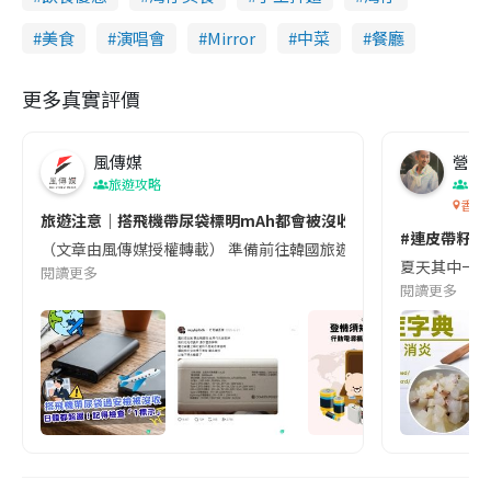
美食
演唱會
Mirror
中菜
餐廳
更多真實評價
風傳媒
營養教
旅遊攻略
生
香港
旅遊注意｜搭飛機帶尿袋標明mAh都會被沒收😱出發前切記檢查「1
#連皮帶籽都
（文章由風傳媒授權轉載） 準備前往韓國旅遊的民眾，近期要特別留
夏天其中一種時
閱讀更多
閱讀更多