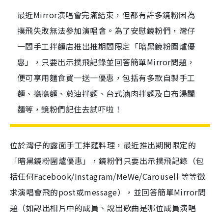
最近Mirror演唱會完滿結束，但都有許多鏡粉因為
撲飛失敗無法參加演唱會。為了安慰鏡粉們，灣仔
一間手工拌麵店推出推期間限定「暗黑鏡粉圍爐優
惠」，只要出示撲飛記錄並回答簡單Mirror問題，
便可享用麵食買一送一優惠，包括有多款自製手工
麵、擔擔麵、蔥油拌麵、台式滷肉拌麵及白布湯闊
麵等，鏡粉們記住去試吓啦！
位於灣仔的露面手工拌麵料理，最近推出期間限定的
「暗黑鏡粉圍爐優惠」，鏡粉們只要出示撲飛記錄（包
括任何Facebook/Instagram/MeWe/Carousell 等等徵
求演唱會飛的post或message），並回答簡單Mirror問
題（如認出相片中的成員、說出歌曲是哪位成員演唱