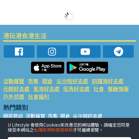
港玩港食港生活
活動展覽
市集
開倉
尖沙咀好去處
銅鑼灣好去處
元朗好去處
荃灣好去處
旺角好去處
社會
餐廳情報
戶外郊遊
社會福利
熱門類別
網民熱話
活動展覽
市集
開倉
尖沙咀好去處
銅鑼灣好去處
元朗好去處
荃灣好去處
旺角好去處
社會
U Lifestyle 會使用Cookies來改善您的網站體驗，請確定您同意
接受本網站之
私隱政策和使用條款
才可繼續瀏覽。
餐廳情報
戶外郊遊