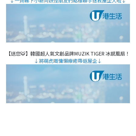
↓一齊睇下小新同妖怪朋友們點樣聯手拯救屋企人啦↓
【送您🐯】韓國超人氣文創品牌MUZIK TIGER 冰感風扇！
↓將萌虎嘅慵懶療癒帶返屋企↓