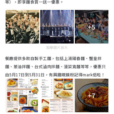
等），即享麵食買一送一優惠。
+5
點擊圖片放大
餐廳提供多款自製手工麵，包括上湯陽春麵、蟹皇拌
麵、蔥油拌麵、台式滷肉拌麵、菠菜寬麵等等，優惠只
由5月17日到5月31日，有興趣嘅鏡粉記得mark低啦！
+7