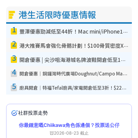
港生活限時優惠情報
1
豐澤優惠勁減低至44折！Mac mini/iPhone17Pro大減價！廚房家電$220起
2
港大推賽馬會強化骨骼計劃！$100骨質密度X光檢查 完成免費運動訓練送超市禮券！附參加資格
3
開倉優惠 | 尖沙咀海港城名牌波鞋開倉低至1折！On鞋$899起／Joy&Peace鞋履$98起
4
開倉優惠｜銅鑼灣時代廣場Doughnut/Campo Marzio開倉低至1折！背囊、書包、手袋劈價$200起
5
廚具開倉｜特福Tefal廚具/家電開倉低至3折！$220起買平底鍋/炒鑊/湯煲！電飯煲/吸塵機/燙斗$418起