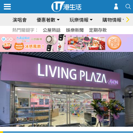
演唱會
優惠著數
玩樂情報
購物情報
熱門關鍵字：
公屋熱話
娛樂新聞
定期存款