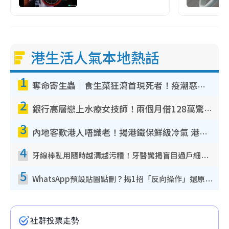
港生活人氣本地熱話
1
奪命寄生蟲｜食生菜狂瀉首現死者！疫潮惡化錄1.8萬宗病例 揭洗菜3大謬誤
2
銀行高層戀上水療女技師！兩個月借128萬驚覺「沉船」沉落火海 揭背後疑似邪教操控賣淫
3
內地客歎港人唔識老！揭港鐵保鮮級冷氣 港人求放過：咪投訴
4
牙線棒亂用隨時越清越污糟！牙醫驚揭盲目過戶細菌恐致蛀牙：呢種先係日常真保養
5
WhatsApp預設貼圖點刪？揭1招「反向操作」還原簡潔介面 附3步實測教學