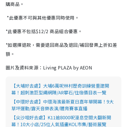
購商品。
*此優惠不可與其他優惠同時使用。
*此優惠不包括$12/2 商品組合優惠。
*如選擇退款，需要退回商品及退回/補回發票上折扣差
額。
圖片及資料來源：Living PLAZA by AEON
【大埔好去處】大埔6萬呎林村歷奇訓練營重建開
幕！超刺激巨型繩網陣/AR攀石/住宿價目表一覽
【中環好去處】中環海濱最新夏日嘉年華開幕！9大
草坪運動/露天音樂表演/體育賽事直播
【尖沙咀好去處】K11逾8000呎漫息空間大翻新開
幕！10大小店/25位人氣插畫KOL市集/藝術展覽