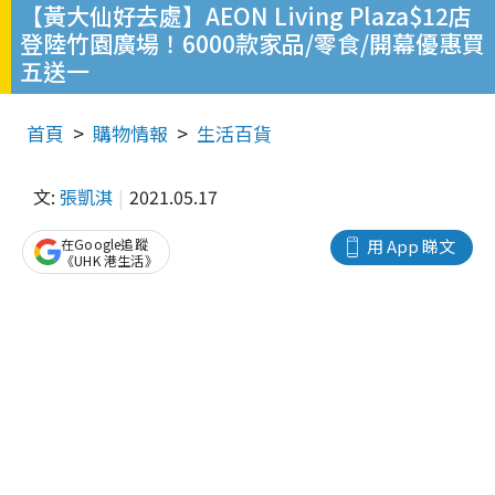
【黃大仙好去處】AEON Living Plaza$12店
登陸竹園廣場！6000款家品/零食/開幕優惠買
五送一
首頁
購物情報
生活百貨
文:
張凱淇
2021.05.17
在Google追蹤
用 App 睇文
《UHK 港生活》