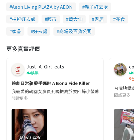
Aeon Living PLAZA by AEON
親子好去處
拍拖好去處
超市
黃大仙
家居
零食
家品
好去處
商場及百貨公司
更多真實評價
Just_A_Girl_eats
co c
娛樂
吹
台灣
追劇日常🎬 殺手媽咪 A Bona Fide Killer
台灣地鐵宣
我最愛的韓國女演員孔曉振終於要回歸小螢幕啦!這次的劇本改編自同名
閱讀更多
閱讀更多