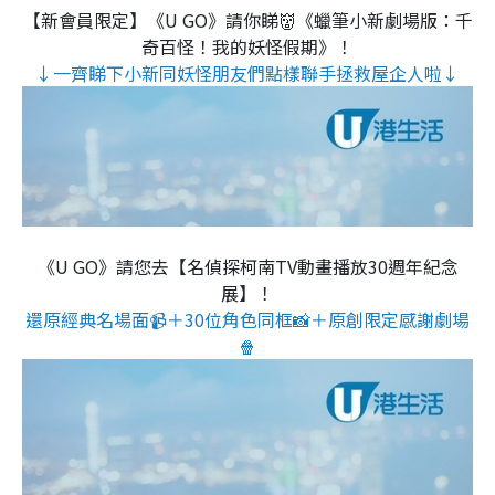
【新會員限定】《U GO》請你睇👹《蠟筆小新劇場版：千
奇百怪！我的妖怪假期》！
↓一齊睇下小新同妖怪朋友們點樣聯手拯救屋企人啦↓
《U GO》請您去【名偵探柯南TV動畫播放30週年紀念
展】！
還原經典名場面📹＋30位角色同框📸＋原創限定感謝劇場
🍿