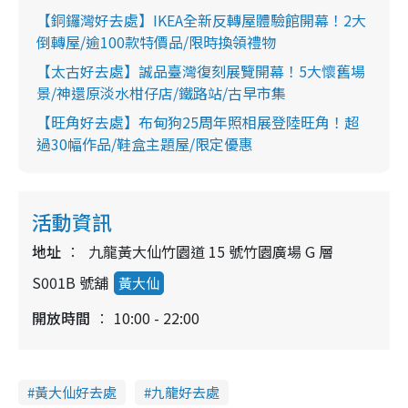
【銅鑼灣好去處】IKEA全新反轉屋體驗館開幕！2大
倒轉屋/逾100款特價品/限時換領禮物
【太古好去處】誠品臺灣復刻展覽開幕！5大懷舊場
景/神還原淡水柑仔店/鐵路站/古早市集
【旺角好去處】布甸狗25周年照相展登陸旺角！超
過30幅作品/鞋盒主題屋/限定優惠
活動資訊
地址
九龍黃大仙竹園道 15 號竹園廣場 G 層
S001B 號舖
黃大仙
開放時間
10:00 - 22:00
黃大仙好去處
九龍好去處