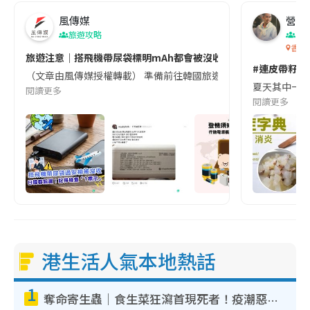
風傳媒
營養教
旅遊攻略
生
香港
旅遊注意｜搭飛機帶尿袋標明mAh都會被沒收😱出發前切記檢查「1
#連皮帶籽都
（文章由風傳媒授權轉載） 準備前往韓國旅遊的民眾，近期要特別留
夏天其中一種時
閱讀更多
閱讀更多
港生活人氣本地熱話
1
奪命寄生蟲｜食生菜狂瀉首現死者！疫潮惡化錄1.8萬宗病例 揭洗菜3大謬誤