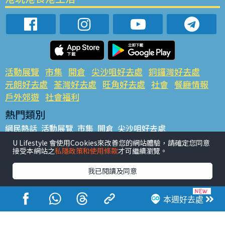
活動展覽
市集
開倉
尖沙咀好去處
銅鑼灣好去處
元朗好去處
荃灣好去處
旺角好去處
社會
餐廳情報
戶外郊遊
社會福利
熱門類別
網民熱話
活動展覽
市集
開倉
尖沙咀好去處
銅鑼灣好去處
元朗好去處
荃灣好去處
旺角好去處
社會
U Lifestyle 會使用Cookies來改善您的網站體驗，請確定您同意
接受本網站之
私隱政策和使用條款
才可繼續瀏覽。
餐廳情報
戶外郊遊
熱門標籤
我已閱讀及同意
#UGO搵好去處
#人氣活動推介
#美食社群熱話
#親子玩樂好去處
#ULifestyle應用程式
#限時搶
本週好去處
#UJetso禮物放送
#ULifestyle商戶中心
#著數
#網絡熱話