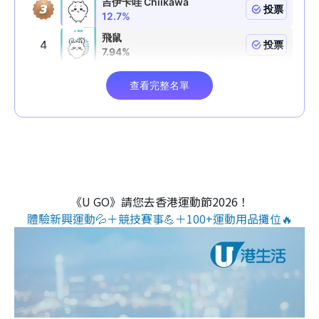
《U GO》請您去香港運動節2026！
體驗新興運動💦＋競技賽事💪＋100+運動用品攤位🔥