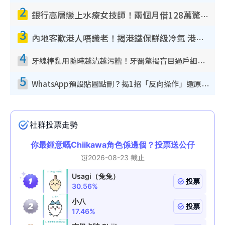
2
銀行高層戀上水療女技師！兩個月借128萬驚覺「沉船」沉落火海 揭背後疑似邪教操控賣淫
3
內地客歎港人唔識老！揭港鐵保鮮級冷氣 港人求放過：咪投訴
4
牙線棒亂用隨時越清越污糟！牙醫驚揭盲目過戶細菌恐致蛀牙：呢種先係日常真保養
5
WhatsApp預設貼圖點刪？揭1招「反向操作」還原簡潔介面 附3步實測教學