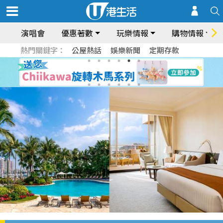
演唱會
優惠著數
玩樂情報
購物情報
熱門關鍵字：
公屋熱話
娛樂新聞
定期存款