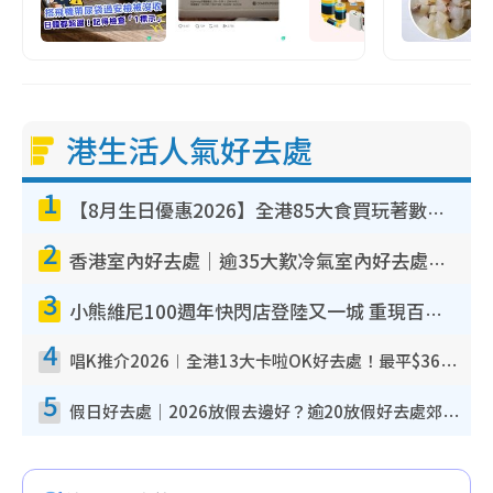
港生活人氣好去處
1
【8月生日優惠2026】全港85大食買玩著數攻略 自助餐/火鍋放題同行免費＋誠品/DONKI送現金券
2
香港室內好去處｜逾35大歎冷氣室內好去處推介 室內活動免費避雨無懼落雨
3
小熊維尼100週年快閃店登陸又一城 重現百畝森林經典場景／獨家限定盲盒登場／專屬DIY香水
4
唱K推介2026︱全港13大卡啦OK好去處！最平$36起 日文K都有！(附地址+收費詳情)
5
假日好去處｜2026放假去邊好？逾20放假好去處郊外/秘景 休閒半日或一日遊