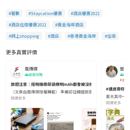
著數
Staycation優惠
酒店優惠2021
酒店住宿優惠2021
黃金海岸酒店
網上shopping
酒店
香港黃金海岸
住宿
更多真實評價
風傳媒
營養教
旅遊攻略
生
香港
旅遊注意｜搭飛機帶尿袋標明mAh都會被沒收😱出發前切記檢查「1
#連皮帶籽都
（文章由風傳媒授權轉載） 準備前往韓國旅遊的民眾，近期要特別留
夏天其中一種時
閱讀更多
閱讀更多