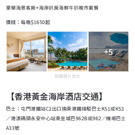
豪華海景客房+海岸扒房海鮮牛扒晚市套餐
價錢：每晚$1650起
+5
點擊圖片放大
【香港黃金海岸酒店交通】
巴士：屯門港鐵站C2出口換乘港鐵接駁巴士K51或K53
／港澳碼頭永安中心站乘坐城巴962B或962／機場巴士
A33號