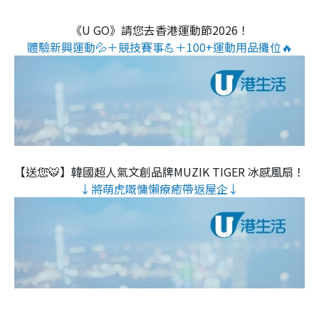
《U GO》請您去香港運動節2026！
體驗新興運動💦＋競技賽事💪＋100+運動用品攤位🔥
【送您🐯】韓國超人氣文創品牌MUZIK TIGER 冰感風扇！
↓將萌虎嘅慵懶療癒帶返屋企↓