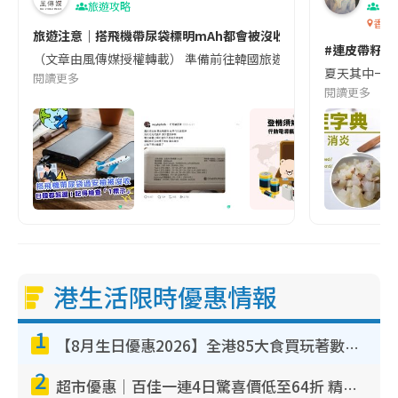
旅遊攻略
生
香港
旅遊注意｜搭飛機帶尿袋標明mAh都會被沒收😱出發前切記檢查「1
#連皮帶籽都
（文章由風傳媒授權轉載） 準備前往韓國旅遊的民眾，近期要特別留
夏天其中一種時
閱讀更多
閱讀更多
港生活限時優惠情報
1
【8月生日優惠2026】全港85大食買玩著數攻略 自助餐/火鍋放題同行免費＋誠品/DONKI送現金券
2
超市優惠｜百佳一連4日驚喜價低至64折 精選貨品$6.5起！指定周末分店免費試食+送$20現金券