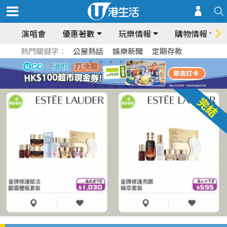
演唱會
優惠著數
玩樂情報
購物情報
熱門關鍵字：
公屋熱話
娛樂新聞
定期存款