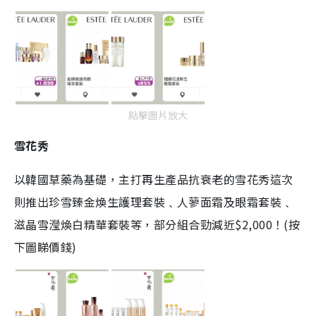
點擊圖片放大
雪花秀
以韓國草藥為基礎，主打再生產品抗衰老的雪花秀這次
則推出珍雪臻金煥生護理套裝﹑人蓼面霜及眼霜套裝﹑
滋晶雪瀅煥白精華套裝等，部分組合勁減近$2,000！(按
下圖睇價錢)