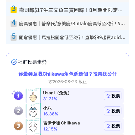
3
壽司郎$17生三文魚三貫回歸！8月期間限定創業祭 $10白碟優惠／$12大切長鰭大吞拿魚腩
4
廚具優惠｜普樂氏/意美廚/Buffalo廚具低至3折！$89起買煎鍋／炒鑊／個人鍋 同場小家電激減至$99起
5
開倉優惠｜馬拉松開倉低至3折！直擊$99起買adidas／New Balance／Puma鞋款 STANLEY保溫杯劈價至$119起