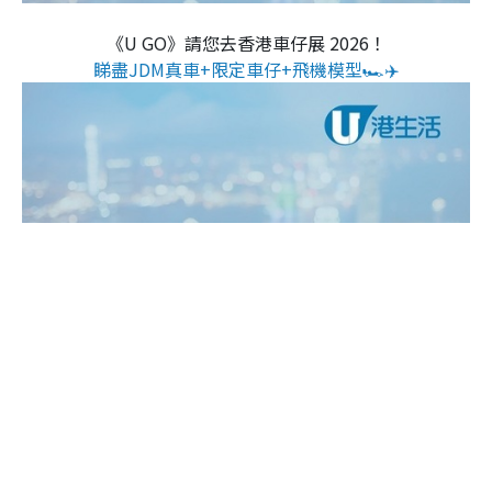
《U GO》請您去香港車仔展 2026！
睇盡JDM真車+限定車仔+飛機模型🏎️✈️