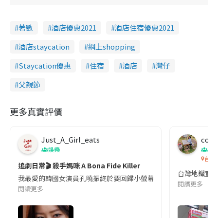
著數
酒店優惠2021
酒店住宿優惠2021
酒店staycation
網上shopping
Staycation優惠
住宿
酒店
灣仔
父親節
更多真實評價
Just_A_Girl_eats
co c
娛樂
吹
台灣
追劇日常🎬 殺手媽咪 A Bona Fide Killer
台灣地鐵宣
我最愛的韓國女演員孔曉振終於要回歸小螢幕啦!這次的劇本改編自同名
閱讀更多
閱讀更多