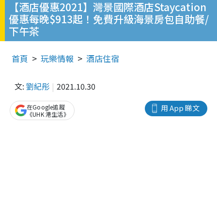
【酒店優惠2021】灣景國際酒店Staycation
優惠每晚$913起！免費升級海景房包自助餐/
下午茶
首頁
玩樂情報
酒店住宿
文:
劉紀彤
2021.10.30
在Google追蹤
用 App 睇文
《UHK 港生活》