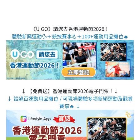
《U GO》請您去香港運動節2026！
體驗新興運動💦＋競技賽事💪＋100+運動用品攤位🔥
↓ 【免費送】香港運動節2026電子門票！↓
↓ 設過百運動用品攤位 / 可現場體驗多項新穎運動及觀賞
賽事🔥 ↓