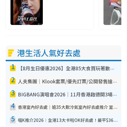
港生活人氣好去處
1
【8月生日優惠2026】全港85大食買玩著數攻略 自助餐/火鍋放題同行免費＋誠品/DONKI送現金券
2
人夫集團｜Klook套票/優先訂票/公開發售搶飛攻略！附票價.購票連結.場地座位表
3
BIGBANG演唱會2026｜11月香港啟德開3場！實名制VIP申請、優先購票攻略
4
香港室內好去處｜逾35大歎冷氣室內好去處推介 室內活動免費避雨無懼落雨
5
唱K推介2026︱全港13大卡啦OK好去處！最平$36起 日文K都有！(附地址+收費詳情)