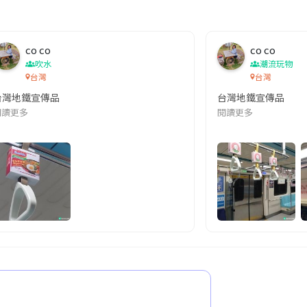
co co
co co
吹水
潮流玩物
台灣
台灣
台灣地鐵宣傳品
台灣地鐵宣傳品
本改編自同名網絡漫畫,故事主軸圍繞女主角柳寶娜 —— 表面上是一間公司
閱讀更多
閱讀更多