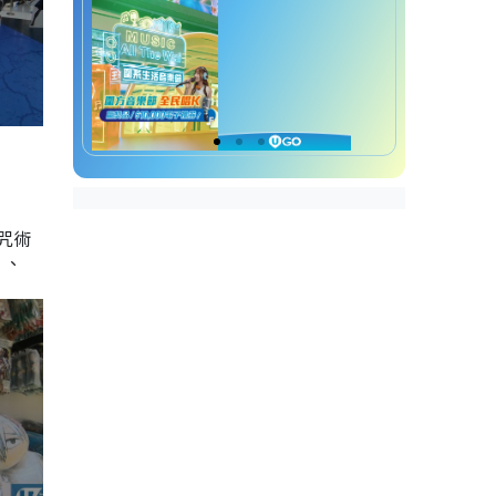
咒術
》、