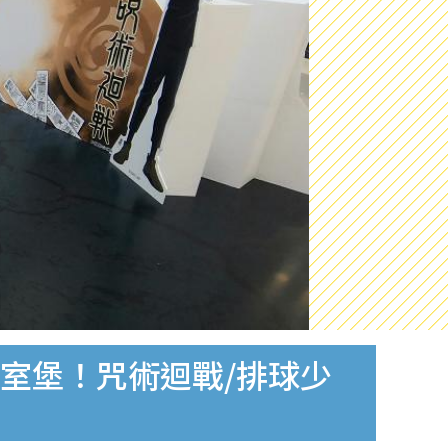
陸皇室堡！咒術迴戰/排球少