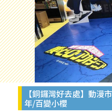
【銅鑼灣好去處】動漫市集N
年/百變小櫻