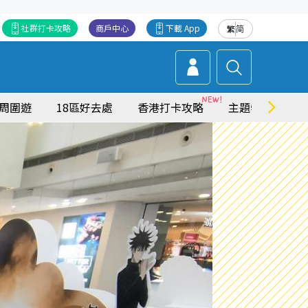
社群打卡攻略
商戶中心
下載 App
繁
简
周圍遊
18區好去處
香港打卡攻略
主題特集