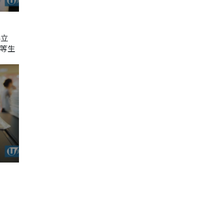
形立
等生