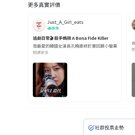
更多真實評價
Just_A_Girl_eats
娛樂
追劇日常🎬 殺手媽咪 A Bona Fide Killer
我最愛的韓國女演員孔曉振終於要回歸小螢幕啦!這次的劇
閱讀更多