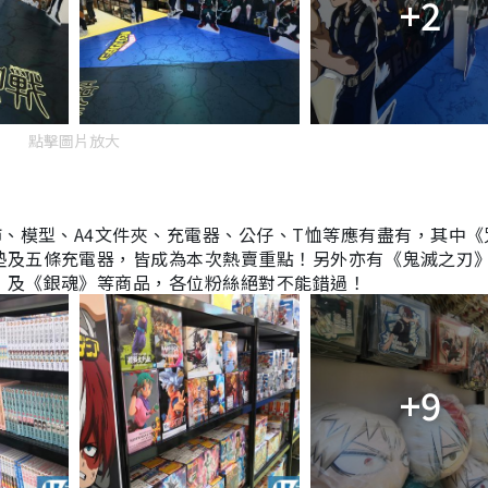
+2
點擊圖片放大
飾、模型、A4文件夾、充電器、公仔、
T恤等應有盡有，其中
《
墊及五條充電器，皆成為本次熱賣重點！另外亦有《鬼滅之刃
》及《銀魂》等商品，各位粉絲絕對不能錯過！
+9