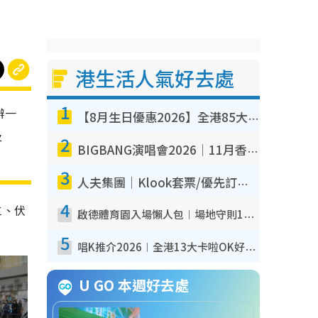
港生活人氣好去處
1
辦一
【8月生日優惠2026】全港85大食買玩著數攻略 自助餐/火鍋放題同行免費＋誠品/DONKI送現金券
及
2
BIGBANG演唱會2026｜11月香港啟德開3場！實名制VIP申請、優先購票攻略
3
人夫集團｜Klook套票/優先訂票/公開發售搶飛攻略！附票價.購票連結.場地座位表
4
仁、伏
啟德體育園入場懶人包︱場地守則12違禁品不可進場准帶細水樽但全場禁樽蓋！應援牌有限制！
5
唱K推介2026︱全港13大卡啦OK好去處！最平$36起 日文K都有！(附地址+收費詳情)
U GO 本週好去處