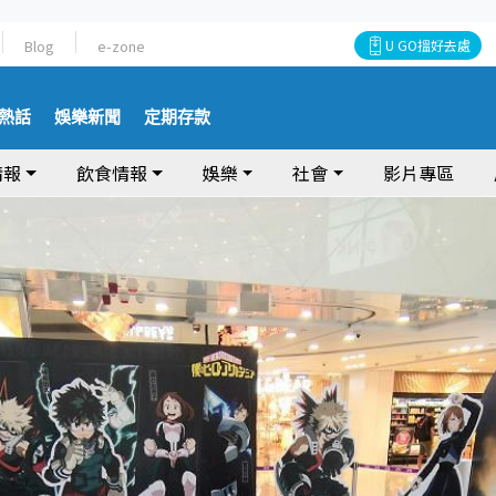
Blog
e-zone
U GO搵好去處
熱話
娛樂新聞
定期存款
情報
飲食情報
娛樂
社會
影片專區