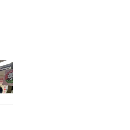
的職員,但其實暗地裡是負責處決逃過法網罪犯的阻擊手｡ 劇情從柳寶娜結束