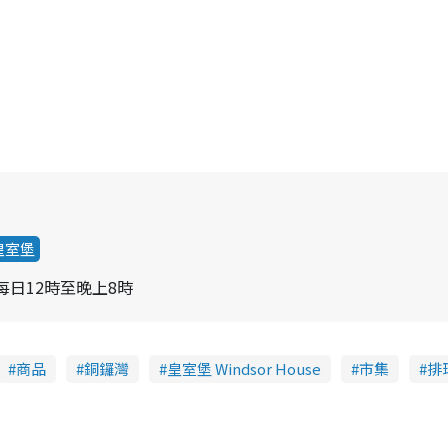
皇室堡
 日，每日12時至晚上8時
商品
銅鑼灣
皇室堡 Windsor House
市集
排