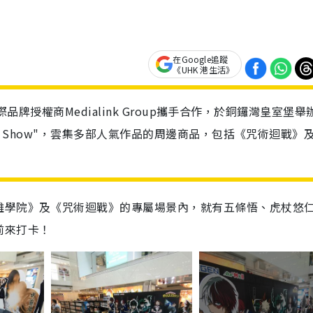
在Google追蹤
《UHK 港生活》
與國際品牌授權商Medialink Group攜手合作，於銅鑼灣皇室堡舉
ime Show"，雲集多部人氣作品的周邊商品，包括《咒術迴戰》
雄學院》及《咒術迴戰》的專屬場景內，就有五條悟、虎杖悠
前來打卡！