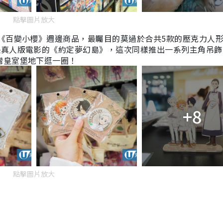
點擊圖片放大
《百變小櫻》週邊商品，最矚目的莫過於合共5款的壓克力人
映真人版電影的《約定夢幻島》，這次同樣推出一系列主角吊飾
灣皇室堡地下逛一圈！
+8
點擊圖片放大