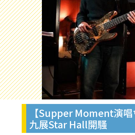
【Supper Moment
九展Star Hall開騷