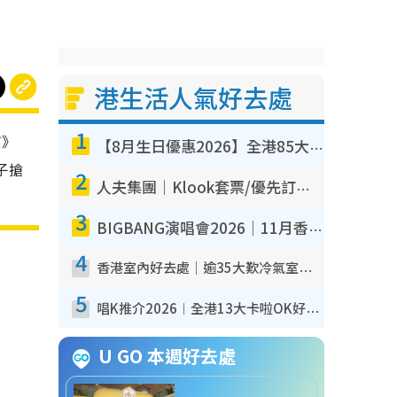
港生活人氣好去處
1
信》
【8月生日優惠2026】全港85大食買玩著數攻略 自助餐/火鍋放題同行免費＋誠品/DONKI送現金券
子搶
2
人夫集團｜Klook套票/優先訂票/公開發售搶飛攻略！附票價.購票連結.場地座位表
3
BIGBANG演唱會2026｜11月香港啟德開3場！實名制VIP申請、優先購票攻略
4
香港室內好去處｜逾35大歎冷氣室內好去處推介 室內活動免費避雨無懼落雨
5
唱K推介2026︱全港13大卡啦OK好去處！最平$36起 日文K都有！(附地址+收費詳情)
U GO 本週好去處