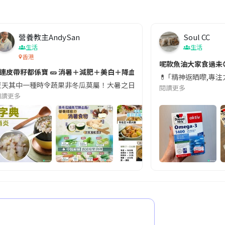
營養教主AndySan
Soul CC
生活
生活
香港
切記檢查「1標示」🚨
呢款魚油大家食過未
#連皮帶籽都係寶 🥒 消暑＋減肥＋美白＋降血脂
近期要特別留意隨身行李中的行動電源。一名旅客日前在機場安檢時，明明攜
💊 ｢精神返晒嚟,專
天其中一種時令蔬果非冬瓜莫屬！大暑之日，點都要飲碗冬瓜湯消暑解渴！除了解暑，冬瓜仲有
閱讀更多
閱讀更多