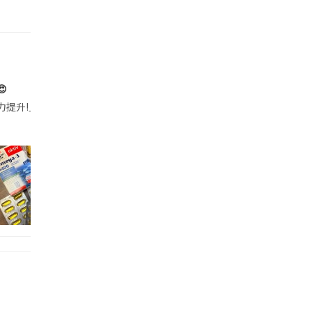

帶的行動電源機身已標示「10000mAh」，卻仍被要求當場丟棄，讓他
注力提升!｣ 長時間對住電腦､剪片寫稿,成日覺得眼睛乾澀､腦袋好似｢斷線｣｡試咗
好多鮮為人知嘅好處：減肥、消水腫、降血脂、美白養顏👇 冬瓜5大功效✨ 1️⃣ 利尿