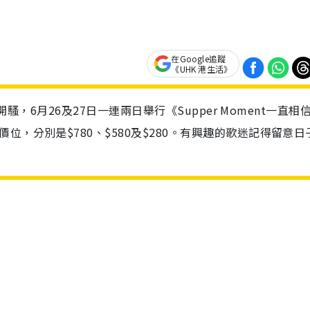
在Google追蹤
《UHK 港生活》
開騷，6月26及27日一連兩日舉行《Supper Moment一直相
，分別是$780、$580及$280。有興趣的歌迷記得留意日