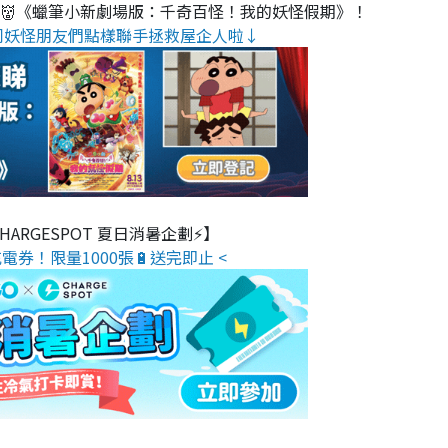
睇👹《蠟筆小新劇場版：千奇百怪！我的妖怪假期》！
同妖怪朋友們點樣聯手拯救屋企人啦↓
 CHARGESPOT 夏日消暑企劃⚡】
電券！限量1000張🔋送完即止 <