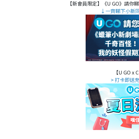
【新會員限定】《U GO》請你
↓一齊睇下小新
【U GO x
> 打卡即送充