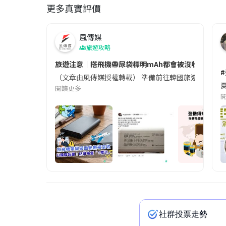
更多真實評價
風傳媒
旅遊攻略
旅遊注意｜搭飛機帶尿袋標明mAh都會被沒收😱出發前
（文章由風傳媒授權轉載） 準備前往韓國旅遊的民眾，
夏
閱讀更多