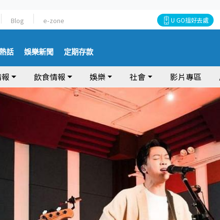
Blog
e-zone
U GO搵好去處
熱話
娛樂新聞
定期存款
情報
飲食情報
娛樂
社會
影片專區