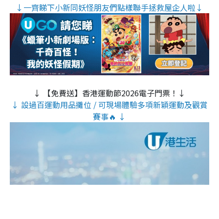
↓一齊睇下小新同妖怪朋友們點樣聯手拯救屋企人啦↓
↓ 【免費送】香港運動節2026電子門票！↓
↓ 設過百運動用品攤位 / 可現場體驗多項新穎運動及觀賞
賽事🔥 ↓