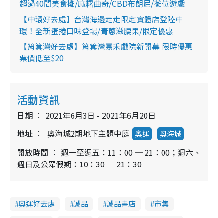
超過40間美食攤/麻糬曲奇/CBD布朗尼/攤位遊戲
【中環好去處】台灣海邊走走限定實體店登陸中
環！全新蛋捲口味登場/青蔥滋腰果/限定優惠
【筲箕灣好去處】筲箕灣嘉禾戲院新開幕 限時優惠
票價低至$20
活動資訊
日期
2021年6月3日 - 2021年6月20日
地址
奧海城2期地下主題中庭
奧運
奧海城
開放時間
週一至週五：11：00 ─ 21：00；週六、
週日及公眾假期：10：30 ─ 21：30
奧運好去處
誠品
誠品書店
市集