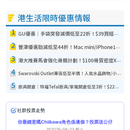
港生活限時優惠情報
1
GU優惠｜手袋突發減價低至22折！$39買經典波士頓包/餃子袋！飾物同步減價$29起！
2
豐澤優惠勁減低至44折！Mac mini/iPhone17Pro大減價！廚房家電$220起
3
港大推賽馬會強化骨骼計劃！$100骨質密度X光檢查 完成免費運動訓練送超市禮券！附參加資格
4
Swarovski Outlet專區低至半價！人氣水晶飾物/小擺設$138起！迪士尼款/水晶高跟鞋都有平
5
廚具開倉｜特福Tefal廚具/家電開倉低至3折！$220起買平底鍋/炒鑊/湯煲！電飯煲/吸塵機/燙斗$418起