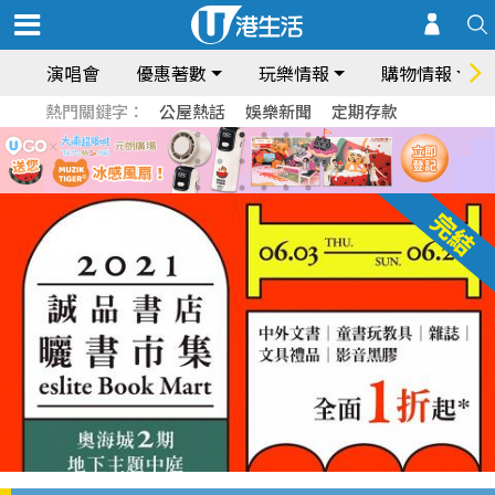
演唱會
優惠著數
玩樂情報
購物情報
熱門關鍵字：
公屋熱話
娛樂新聞
定期存款