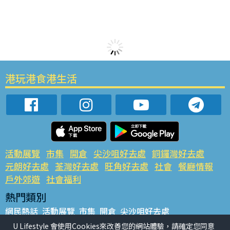
港玩港食港生活
活動展覽
市集
開倉
尖沙咀好去處
銅鑼灣好去處
元朗好去處
荃灣好去處
旺角好去處
社會
餐廳情報
戶外郊遊
社會福利
熱門類別
網民熱話
活動展覽
市集
開倉
尖沙咀好去處
銅鑼灣好去處
元朗好去處
荃灣好去處
旺角好去處
社會
U Lifestyle 會使用Cookies來改善您的網站體驗，請確定您同意