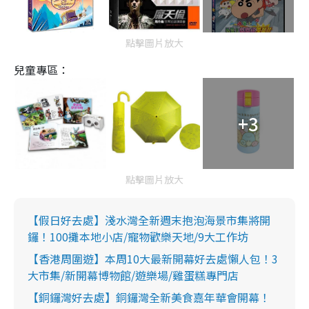
點擊圖片放大
兒童專區：
+3
點擊圖片放大
【假日好去處】淺水灣全新週末抱泡海景市集將開
鑼！100攤本地小店/寵物歡樂天地/9大工作坊
【香港周圍遊】本周10大最新開幕好去處懶人包！3
大市集/新開幕博物館/遊樂場/雞蛋糕專門店
【銅鑼灣好去處】銅鑼灣全新美食嘉年華會開幕！