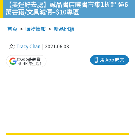
【奧運好去處】誠品書店曬書市集1折起 逾6
萬書藉/文具減價+$10專區
首頁
購物情報
新品開箱
文:
Tracy Chan
2021.06.03
在Google追蹤
用 App 睇文
《UHK 港生活》