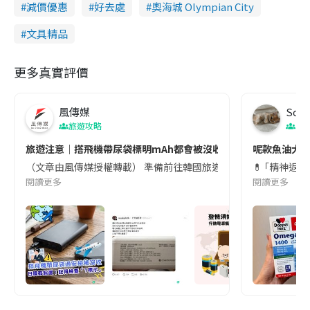
減價優惠
好去處
奧海城 Olympian City
文具精品
更多真實評價
風傳媒
Soul
旅遊攻略
生
旅遊注意｜搭飛機帶尿袋標明mAh都會被沒收😱出發前切記檢查「1
呢款魚油大家
（文章由風傳媒授權轉載） 準備前往韓國旅遊的民眾，近期要特別留
💊 ｢精神返
閱讀更多
閱讀更多